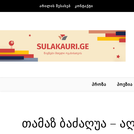
Skip to content
ᲐᲠᲘᲚᲘᲡ ᲨᲔᲡᲐᲮᲔᲑ
ᲙᲝᲜᲢᲐᲥᲢᲘ
ᲞᲠᲝᲖᲐ
ᲞᲝᲔᲖᲘᲐ
თამაზ ბაძაღუა – 