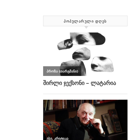
ᲞᲝᲞᲣᲚᲐᲠᲣᲚᲘ ᲓᲦᲔᲡ