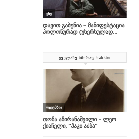
ᲧᲕᲔᲚᲐᲖᲔ ᲮᲨᲘᲠᲐᲓ ᲜᲐᲜᲐᲮᲘ