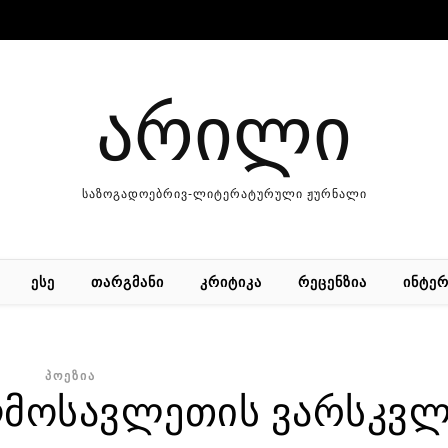
არილი
საზოგადოებრივ-ლიტერატურული ჟურნალი
ᲔᲡᲔ
ᲗᲐᲠᲒᲛᲐᲜᲘ
ᲙᲠᲘᲢᲘᲙᲐ
ᲠᲔᲪᲔᲜᲖᲘᲐ
ᲘᲜᲢᲔᲠ
ᲞᲝᲔᲖᲘᲐ
აღმოსავლეთის ვარსკვლ