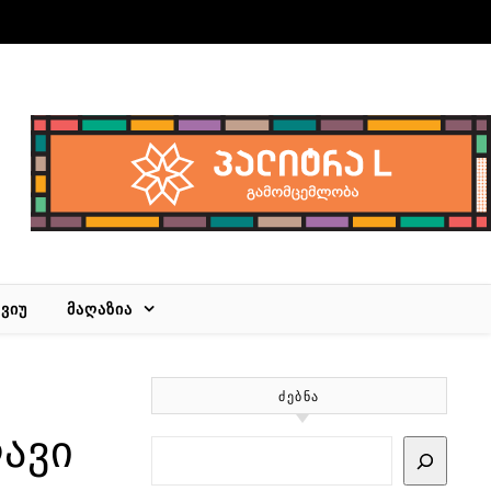
ᲕᲘᲣ
ᲛᲐᲦᲐᲖᲘᲐ
ᲫᲔᲑᲜᲐ
ავი
Search