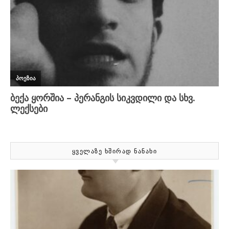
ᲧᲕᲔᲚᲐᲖᲔ ᲮᲨᲘᲠᲐᲓ ᲜᲐᲜᲐᲮᲘ