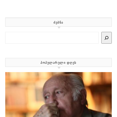
ᲫᲔᲑᲜᲐ
Search
ᲞᲝᲞᲣᲚᲐᲠᲣᲚᲘ ᲓᲦᲔᲡ