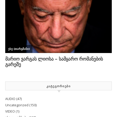
ᲙᲐᲢᲔᲒᲝᲠᲘᲔᲑᲘ
AUDIO
(47)
Uncategorized
(150)
VIDEO
(1)