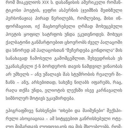
რომ მი­აკ­ვ­ლი­ოს XIX ს. და­საწყი­სის ამ­ე­რი­კე­ლი რო­მან­
ტი­კო­სი პო­ე­ტის, ჯეფ­რი ას­პერ­ნის (ჯე­იმ­ზის შეთხ­ზუ­ლი
პერ­სო­ნა­ჟია) პი­რად წე­რი­ლებს, რომ­ლე­ბიც, მი­სი ინ­
ფორ­მა­ციით, იქ მაცხოვ­რე­ბე­ლი ღრმად მო­ხუ­ცე­ბუ­ლი
პო­ე­ტის ყო­ფილ სატ­რ­ფოს უნ­და ეკ­უთ­ვ­ნოდეს. მო­ხუ­ცი
ქალ­ბა­ტო­ნი გან­მარ­ტო­ე­ბით ცხოვ­რობს ძველ პა­ლა­ცო­ში
და სწო­რედ ამ პალა­ცოს­თან “შე­ჩერ­დე­ბა გონ­დო­ლა” მის
სა­ნა­ხა­ვად ჩა­მო­სუ­ლი გა­მომ­ცემ­ლით. შეხ­ვედრი­სას ეს
უკ­ა­ნას­კ­ნე­ლი ქ-ნ ბორ­დე­როს თა­ვის ნამ­დ­ვილ ვი­ნა­ო­ბას
არ უმ­ხელს – ანუ უმ­ა­ლავს მას სტუმ­რო­ბის რე­ა­ლურ მი­
ზანს – ანუ, არ­სე­ბი­თად, სა­ხე­ზე ნი­ღაბს იფარ­ებს, რაც,
რა­ღა თქმა უნ­და, ელ­ი­ო­ტის ლექ­ს­ში ის­ევ კარ­ნა­ვა­ლის
სიმ­ბო­ლურ მო­ტივს უკ­ავ­შირ­დე­ბა.
ეპ­იგ­რაფ­ში­ვე ნახ­სე­ნე­ბი “თხე­ბი და მა­ი­მუ­ნე­ბი” შექს­პი­
რუ­ლი ას­ო­ცი­ა­ციაა – ამ სიტყ­ვე­ბით გან­რის­ხე­ბუ­ლი ოტ­ე­
ლო მი­მარ­თავს ლოდოვ­ი­კოს და მის მხლებ­ლებს, რომ­