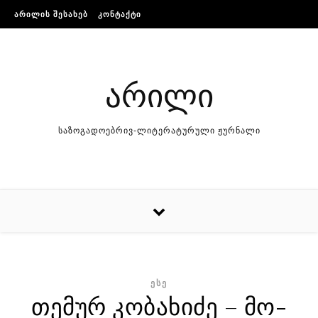
Skip to content
ᲐᲠᲘᲚᲘᲡ ᲨᲔᲡᲐᲮᲔᲑ
ᲙᲝᲜᲢᲐᲥᲢᲘ
არილი
საზოგადოებრივ-ლიტერატურული ჟურნალი
ᲔᲡᲔ
თემურ კობახიძე – მო­