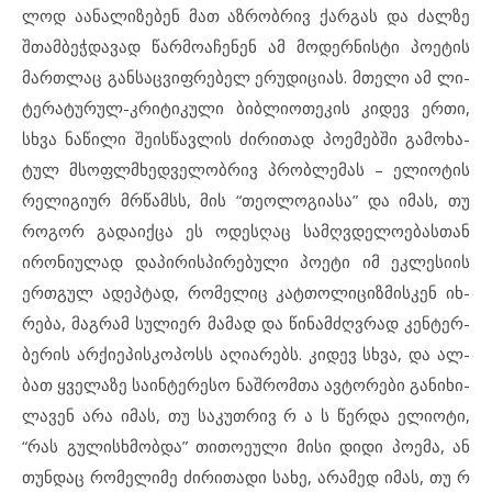
ლოდ აან­ა­ლი­ზე­ბენ მათ აზ­რობ­რივ ქარ­გას და ძალ­ზე
შთამ­ბეჭ­და­ვად წარ­მო­ა­ჩე­ნენ ამ მოდ­ერ­ნის­ტი პო­ე­ტის
მარ­თ­ლაც გან­საც­ვიფ­რე­ბელ ერ­უ­დი­ცი­ას. მთე­ლი ამ ლი­
ტე­რა­ტურულ-კრი­ტი­კუ­ლი ბიბ­ლი­ო­თე­კის კი­დევ ერ­თი,
სხვა ნა­წი­ლი შე­ის­წავ­ლის ძი­რი­თად პოემებ­ში გა­მო­ხა­
ტულ მსოფ­ლ­მ­ხედ­ვე­ლობ­რივ პრობ­ლე­მას – ელ­ი­ო­ტის
რე­ლი­გი­ურ მრწამსს, მის “თე­ო­ლო­გი­ა­სა” და იმ­ას, თუ
რო­გორ გა­და­იქ­ცა ეს ოდ­ეს­ღაც სამ­ღ­ვ­დე­ლო­ე­ბას­თან
ირ­ო­ნი­უ­ლად და­პი­რის­პი­რე­ბუ­ლი პო­ე­ტი იმ ეკ­ლე­სი­ის
ერთ­გულ ად­ეპ­ტად, რო­მე­ლიც კატთო­ლი­ციზ­მის­კენ იხ­
რე­ბა, მაგ­რამ სუ­ლი­ერ მა­მად და წი­ნამ­ძღ­ვ­რად კენ­ტერ­
ბე­რის არ­ქი­ე­პის­კო­პოსს აღ­ი­ა­რებს. კი­დევ სხვა, და ალ­
ბათ ყვე­ლა­ზე სა­ინ­ტე­რე­სო ნაშ­რომთა ავ­ტო­რე­ბი გა­ნი­ხი­
ლა­ვენ არა იმ­ას, თუ სა­კუთ­რივ რ ა ს წერ­და ელ­ი­ო­ტი,
“რას გუ­ლისხმობ­და” თი­თო­ე­უ­ლი მი­სი დი­დი პო­ე­მა, ან
თუნ­დაც რო­მე­ლი­მე ძი­რი­თა­დი სა­ხე, არ­ამედ იმ­ას, თუ რ