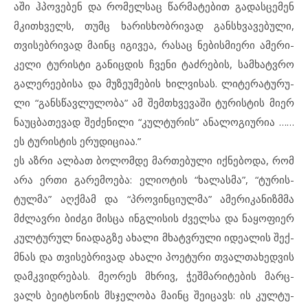
ა­ში ჰპო­ვე­ბენ და რო­მელ­საც წარ­მა­ტე­ბით გა­დას­ცე­მენ
მკითხ­ველს, თუმც ხარ­ის­ხობ­რი­ვად გან­ს­ხ­ვა­ვე­ბუ­ლი,
თვი­სებ­რი­ვად მა­ინც იგ­ი­ვეა, რა­საც ნე­ბის­მი­ერი ამ­ე­რი­
კე­ლი ტუ­რის­ტი გა­ნიც­დის ჩვე­ნი ტაძ­რე­ბის, სამ­ხატ­ვ­რო
გა­ლე­რე­ე­ბი­სა და მუზ­ე­უ­მე­ბის ხილ­ვი­სას. ლი­ტე­რა­ტუ­რუ­
ლი “გან­ს­წავ­ლუ­ლო­ბა” ამ შემ­თხ­ვე­ვა­ში ტუ­რისტის მი­ერ
ნა­უც­ბა­თე­ვად შე­ძე­ნი­ლი “კულ­ტუ­რის” ან­ა­ლო­გი­უ­რია ……
ეს ტუ­რის­ტის ერ­უ­დიციაა.”
ეს აზ­რი ალ­ბათ ბო­ლომ­დე მარ­თე­ბუ­ლი იქ­ნე­ბო­და, რომ
არა ერ­თი გა­რე­მო­ე­ბა: ელი­ო­ტის “ხა­ლას­მა”, “ტუ­რის­
ტულ­მა” აღქ­მამ და “პრო­ვინ­ცი­ულ­მა” ამ­ე­რი­კა­ნიზ­მ­მა
მძლავრი ბიძ­გი მის­ცა ინგ­ლი­სის ძველ­სა და ნა­ყო­ფი­ერ
კულ­ტუ­რულ ნი­ა­დაგ­ზე ახ­ა­ლი მხატვრუ­ლი იდ­ე­ა­ლის შექ­
მ­ნას და თვი­სებ­რი­ვად ახ­ა­ლი პო­ე­ტუ­რი თვალ­თა­ხედ­ვის
დამკვიდ­რე­ბას. მე­ო­რეს მხრივ, ჭეშ­მა­რი­ტე­ბის მარ­ც­
ვალს ბე­იტ­სო­ნის მსჯე­ლო­ბა მა­ინც შე­ი­ცავს: ის კულ­ტუ­