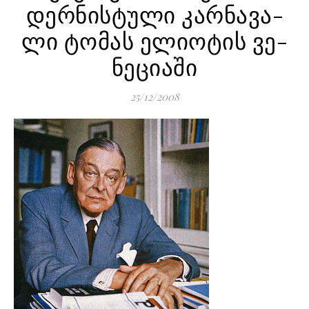
დერ­ნის­ტუ­ლი კარ­ნა­ვა­
ლი ტო­მას ელ­ი­ო­ტის ვე­
ნე­ცი­ა­ში
25/12/2008