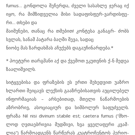
fumus… გონ­დო­ლა შე­ჩერ­და, ძვე­ლი სა­სახ­ლე ჯე­რაც იქ
იყო, რა მიმ­ზიდ­ვე­ლია მი­სი სა­და­ფის­ფერ-ვარ­დის­ფე­
რი… თხები და
მა­ი­მუ­ნე­ბი, თა­ნაც რა თმე­ბით! კონ­ტე­სა გა­ნაგრ- ძობს
სვლას, სა­ნამ პა­ტა­რა ბაღ­ში შე­ვა, სა­დაც
ნი­ო­ბე მას ზარ­დახ­შას აჩ­უ­ქებს და­გა­უ­ჩი­ნარ­დე­ბა.*
* პო­ე­ტუ­რი თარ­გ­მა­ნი აქ და ქვე­მოთ ეკ­უთ­ვ­ნის ქ-ნ მე­დეა
ზაალ­იშ­ვილს.
სიტყ­ვე­ბი­სა და ფრა­ზე­ბის ეს ერ­თი შე­ხედ­ვით უაზ­რო
ხლარ­თი შე­ი­ცავს ლექ­სის გააზრე­ბი­სათ­ვის აუც­ი­ლე­ბელ
ინ­ფორ­მა­ცი­ას – არ­სე­ბი­თად, მთე­ლი ნა­წარ­მო­ე­ბის
აზრობ­რივ, ას­ო­ცი­ა­ცი­ურ და სიმ­ბო­ლურ სა­ფუძ­ველს.
ფრა­ზა Nil nisi divinum stabile est; caetera fumus (“მხო­
ლოდ ღვთაებრი­ვია მუდ­მი­ვი, ხვა ყვე­ლა­ფე­რი კვამ­
ლია”) წარ­მო­ად­გენს წარ­წე­რას კუ­ატ­რო­ჩენტოს პე­რი­ო­