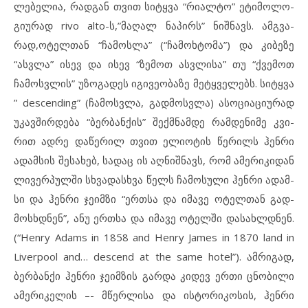
ლე­ბე­ლია, რად­გან თვით სიტყვა “რი­ალ­ტო” ეტ­ი­მო­ლო­
გი­უ­რად rivo alto-ს,”მა­ღალ ნა­პირს” ნიშ­ნავს. ამგ­ვა­
რად,ოტ­ელ­თან “ჩამოს­ლა” (“ჩა­მოხ­ტო­მა”) და კი­ბე­ზე
“ასვ­ლა” ის­ევ და ის­ევ “ზე­მოთ ასვ­ლი­სა” თუ “ქვე­მოთ
ჩამოს­ვ­ლის” უზ­ო­გა­დეს იგ­ი­ვე­ო­ბა­ზე მეტყ­ვე­ლებს. სიტყ­ვა
” descending” (ჩა­მოს­ვ­ლა, გად­მოსვლა) ას­ო­ცი­ა­ცი­უ­რად
უკ­ავ­შირ­დე­ბა “ბერ­ბან­ქის” შექ­მ­ნამ­დე რამ­დე­ნი­მე კვი­
რით ად­რე და­წე­რილ თვით ელ­ი­ო­ტის წე­რილს ჰენ­რი
ად­ამ­სის შე­სა­ხებ, სა­დაც ის აღ­ნიშ­ნავს, რომ ამ­ე­რი­კი­დან
ლი­ვერ­პულ­ში სხვა­დას­ხ­ვა წელს ჩა­მო­სუ­ლი ჰენ­რი ად­ამ­
სი და ჰენრი ჯე­იმ­ზი “ერთ­სა და იმ­ა­ვე ოტ­ელ­თან გად­
მოს­ხ­დ­ნენ”, ანუ ერთ­სა და იმ­ა­ვე ოტ­ელ­ში დასახ­ლ­დ­ნენ.
(“Henry Adams in 1858 and Henry James in 1870 land in
Liverpool and… descend at the same hotel”). ამ­რი­გად,
ბერ­ბან­ქი ჰენ­რი ჯე­იმ­ზის გარ­და კი­დევ ერ­თი ცნო­ბი­ლი
ამ­ე­რი­კე­ლის –- მწერ­ლი­სა და ის­ტო­რი­კო­სის, ჰენ­რი