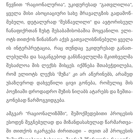
წევ­ნით “რა­ცი­ო­ნა­ლუ­რია”, უკ­ი­დუ­რე­სად “გათ­ვ­ლი­ლია”,
ყვე­ლა მი­სი ას­ო­ცი­ა­ცი­უ­რი სა­ხე მრა­ვალ­გ­ზის გა­და­მოწ­
მე­ბუ­ლი, დეტალ­უ­რად “შეს­წავ­ლი­ლი” და ავ­ტო­რი­სე­ულ
ჩა­ნა­ფიქ­რ­თან ზუსტ შე­სა­ბა­მი­სო­ბა­შია მოყვა­ნი­ლი. ელ­ი­
ოტს თით­ქოს წი­ნას­წარ აქვს გათ­ვა­ლის­წი­ნე­ბუ­ლი ყვე­ლა
ის ინ­ტერ­პ­რეტა­ცია, რაც თუნ­დაც უკ­ი­დუ­რე­სად გა­ნათ­
ლე­ბულ­მა და სა­გან­გე­ბოდ გან­ს­წავ­ლულ­მა მკითხ­ველ­მა
შე­საძ­ლოა მის ლექსს მის­ცეს. იქმ­ნე­ბა შთა­ბეჭ­დი­ლე­ბა,
რომ ელ­ი­ოტს ლექსს “მუ­ზა” კი არ აწ­ე­რი­ნებს, არ­ა­მედ
უს­აზ­ღ­ვ­როდ დახ­ვე­წი­ლი ცი­ვი გო­ნე­ბა, რო­მე­ლიც მის
პო­ე­ზი­ა­ში დრო­დად­რო მუ­ზის ნი­ღაბს ატ­ა­რებს და ზეშ­თა­
გო­ნე­ბად წარ­მოგ­ვიდგე­ბა.
ამგ­ვარ “რა­ცი­ო­ნა­ლიზ­მ­ში”, შე­მოქ­მე­დე­ბი­თი პრო­ცე­სის
ეს­ო­დენ შეგ­ნე­ბუ­ლად და მიზან­და­სა­ხუ­ლად წარ­მარ­თ­ვა­
ში თით­ქოს იკ­არ­გე­ბა ძი­რი­თა­დი – თვით ამ პრო­ცე­სის