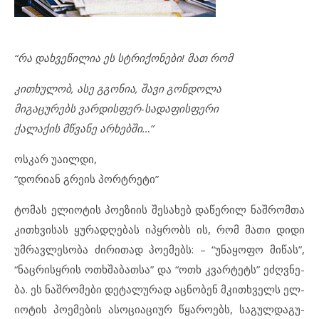
“რა დახ­ვე­წი­ლია ეს სტრი­ქო­ნე­ბი! მათ რომ
კითხუ­ლობ, ასე გგო­ნია, შა­ვი გონ­დო­ლა
მი­გა­ცუ­რებს ვარ­დის­ფერ-სა­და­ფის­ფე­რი
ქა­ლა­ქის მწვა­ნე არ­ხებ­ში…”
ოს­კარ უაილ­დი,
“დო­რი­ან გრე­ის პორ­ტ­რე­ტი”
ტო­მას ელ­ი­ო­ტის პო­ე­ზი­ის შე­სა­ხებ და­წე­რილ ნაშ­რომ­თა
კითხ­ვი­სას ყუ­რად­ღე­ბას იპყრობს ის, რომ მა­თი დი­დი
უმ­რავ­ლე­სო­ბა ძი­რი­თად პო­ე­მებს: – “უნ­ა­ყო­ფო მი­წას”,
“ნაც­რის­ყ­რის ოთხ­შა­ბათ­სა” და “ოთხ კვარ­ტეტს” ეძღ­ვ­ნე­
ბა. ეს ნაშ­რო­მე­ბი დე­ტა­ლუ­რად აც­ნო­ბენ მკითხ­ველს ელ­
ი­ო­ტის პო­ე­მე­ბის ას­ო­ცი­ა­ცი­ურ წყა­რო­ებს, სა­გულ­და­გუ­