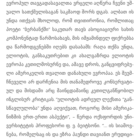
ევ­რო­პულ თავ­გა­და­სა­ვალ­თა ვრცე­ლი აღ­წე­რა ჩვე­ნი უშ­
უ­ა­ლო სათ­ქ­მე­ლი­სა­გან საკ­მა­ოდ შორს დგას. ალ­ბათ ის
უნ­და ითქ­ვას მხო­ლოდ, რომ თვი­თი­რო­ნია, რომ­ლი­თაც
პო­ე­ტი “ბერ­ბან­ქ­ში” სა­კუ­თარ თავს ასოც­ი­ა­ცი­უ­რი სა­ხის
კომ­პო­ნენ­ტად წარ­მო­სა­ხავს, მის იმ­ჟა­მინ­დელ ფიქ­რებ­სა
და წარმოდ­გე­ნებ­ში იღ­ებს და­სა­ბამს: რა­ღა თქმა უნ­და,
ელ­ი­ო­ტის, გან­სა­კუთ­რე­ბით კი ახალ­გაზ­რ­და ელ­ი­ო­ტის
ევ­რო­პა კე­თილ­მო­სურ­ნე და, ამ­ა­ვე დროს, გან­ც­ვიფ­რე­ბუ­
ლი ამ­ერიკ­ე­ლის თვა­ლით და­ნა­ხუ­ლი ევ­რო­პაა. ეს შე­უმ­
ჩ­ნე­ვე­ლი არ დარ­ჩე­ნია მის თა­ნა­მედროვე კონ­სერ­ვა­ტი­
ულ და მის­და­მი არც მა­ინ­ც­და­მა­ინც კე­თილ­გან­წყო­ბილ
ინგ­ლი­სურ კრი­ტი­კას. “ელ­ი­ო­ტის ად­რე­ულ ლექ­ს­თა “გან­
ს­წავ­ლუ­ლო­ბა” უნ­და აღ­ვიქ­ვათ, რო­გორც მისი ამ­ე­რი­კა­
ნიზ­მის ერთ-ერ­თი ას­პექ­ტი”, – წერ­და ოქს­ფორ­დის უნ­ი­
ვერ­სი­ტე­ტის პროფე­სო­რი ფ. ვ. ბე­იტ­სო­ნი. “… ის სი­ა­მოვ­
ნე­ბა, რო­მელ­საც ის და ეზ­რა პა­უნ­დი თა­ვი­ანთ ერუ­დი­ცი­