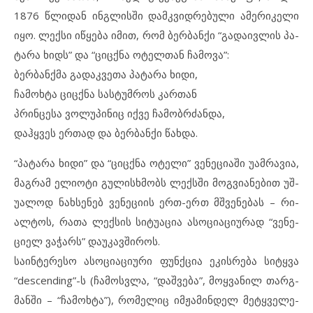
1876 წლიდან ინგ­ლის­ში დამ­კ­ვიდ­რე­ბუ­ლი ამ­ე­რი­კე­ლი
იყო. ლექ­სი იწ­ყე­ბა იმ­ით, რომ ბერ­ბან­ქი “გა­და­ივ­ლის პა­
ტა­რა ხიდს” და “ციც­ქ­ნა ოტ­ელ­თან ჩა­მო­ვა”:
ბერ­ბან­ქ­მა გა­დაკ­ვე­თა პა­ტა­რა ხი­დი,
ჩა­მოხ­ტა ციც­ქ­ნა სას­ტუმ­როს კარ­თან
პრინ­ცე­სა ვო­ლუ­პი­ნიც იქ­ვე ჩა­მობ­რ­ძან­და,
დაჰ­ყ­ვეს ერ­თად და ბერ­ბან­ქი წახ­და.
“პა­ტა­რა ხი­დი” და “ციც­ქ­ნა ოტ­ე­ლი” ვე­ნე­ცი­ა­ში უამ­რა­ვია,
მაგ­რამ ელ­ი­ო­ტი გუ­ლის­ხ­მობს ლექ­ს­ში მოგ­ვი­ა­ნე­ბით უშ­
უ­ა­ლოდ ნახ­სე­ნებ ვე­ნე­ციის ერთ-ერთ მშვე­ნე­ბას – რი­
ალ­ტოს, რა­თა ლექ­სის სი­ტუ­ა­ცია ას­ო­ცი­ა­ცი­უ­რად “ვე­ნე­
ციელ ვა­ჭარს” და­უ­კავ­ში­როს.
სა­ინ­ტე­რე­სო ას­ო­ცი­ა­ცი­უ­რი ფუნ­ქ­ცია ეკ­ის­რე­ბა სიტყ­ვა
“descending”-ს (ჩა­მოს­ვ­ლა, “დაშ­ვე­ბა”, მოყ­ვა­ნილ თარ­გ­
მან­ში – “ჩა­მოხ­ტა”), რო­მე­ლიც იმ­ჟა­მინ­დელ მეტყ­ვე­ლე­