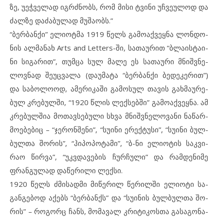
ზე, უეჭ­ვე­ლად იგრ­ძ­ნობს, რომ მი­სი ტვი­ნი უჩ­ვე­უ­ლოდ და
ძალ­ზე და­ძა­ბულად მუ­შა­ობს.”
“ბერ­ბან­ქი” ელ­ი­ოტ­მა 1919 წელს გა­მო­აქ­ვეყ­ნა ლონ­დო­
ნის ალ­მა­ნახ Arts and Letters-ში, სა­თაურით “ბლა­ის­ტა­ი­
ნი სი­გა­რით”, თუმ­ცა სულ მა­ლე ეს სა­თა­უ­რი მნიშ­ვ­ნე­
ლოვ­ნად შე­უც­ვალა (და­უ­მა­ტა “ბერ­ბან­ქი ბე­დე­კე­რით”)
და სა­ბო­ლო­ოდ, ამ­ე­რი­კა­ში გა­მო­სულ თა­ვის გახმა­უ­რე­
ბულ კრე­ბულ­ში, “1920 წლის ლექ­სებ­ში” გა­მო­აქ­ვეყ­ნა. ამ
კრე­ბულ­შია მო­თავ­სე­ბული სხვა მნიშ­ვ­ნე­ლო­ვა­ნი ნა­წარ­
მო­ე­ბე­ბიც – “ჯე­რონ­შე­ნი”, “სუ­ი­ნი ერ­ექ­ტუ­სი”, “სუ­ი­ნი ბულ­
ბულ­თა შო­რის”, “ჰი­პო­პო­ტა­მი”, “ბ-ნი ელ­ი­ო­ტის საკ­ვი­
რაო წირ­ვა”, “უკვ­და­ვე­ბის ჩურჩუ­ლი” და რამ­დე­ნი­მე
ფრან­გუ­ლად და­წე­რი­ლი ლექ­სი.
1920 წელს ძმი­სად­მი მი­წე­რილ წე­რილ­ში ელ­ი­ო­ტი სა­
გან­გე­ბოდ აქ­ებს “ბერ­ბანქს” და “სუ­ი­ნის ბულ­ბულ­თა შო­
რის” – რო­გორც ჩანს, მო­მა­ვალ კრი­ტი­კოს­თა გა­სა­გო­ნა­