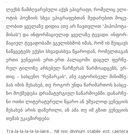
.
ლექსს წამ­ძღ­ვა­რე­ბუ­ლი აქვს ეპ­იგ­რა­ფი, რო­მე­ლიც ელ­ი­
ო­ტის პო­ე­ზი­ის სხვა ეპ­იგ­რაფებ­თან შე­და­რე­ბით მო­ცუ­
ლო­ბით ყვე­ლა­ზე დი­დია (თუ არ ჩავ­თ­ვ­ლით “ჰი­პო­პო­ტა­
მი­სას”) და ინ­ფორ­მა­ცი­უ­ლად ყვე­ლა­ზე ტე­ვა­დი. ინ­ფორ­
მა­ცი­ულ ტე­ვა­დო­ბა­ში ვგუ­ლის­ხ­მობ იმას, რომ ის შე­ი­ცავს
ნაწყ­ვე­ტებს ექვ­სი სხვა­დას­ხ­ვა წყა­რო­დან, რო­მელ­თა­გან
ერ­თი ვე­ნე­ცი­ის ერთ-ერთ პა­ლა­ცო­ში და­ცულ ფერ­წე­
რულ ტი­ლო­ზე არ­სე­ბულ წარ­წე­რას წარ­მოად­გენს, ერ­
თიც – სას­ცე­ნო “რე­მარ­კას”, ანუ ავ­ტო­რი­სე­ულ მი­ნიშ­ნე­
ბას იმ­ის შე­სახებ, თუ რო­გორ უნ­და წა­რი­მარ­თოს სას­ცე­
ნო მოქ­მე­დე­ბა დრა­მა­ტურ­გი­ულ ნა­წარ­მო­ებში. და­ნარ­ჩე­
ნი ოთ­ხი ლი­ტე­რა­ტუ­რუ­ლი წყა­რო ან უშ­უ­ა­ლოდ ვე­ნე­ცი­ის
შე­სა­ხებ არ­ის დაწე­რი­ლი, ან ამა თუ იმ გზით ვე­ნე­ცი­ის
თე­მას უკ­ავ­შირ­დე­ბა:
Tra-la-la-la-la-la-laire… Nil nisi divinum stabile est; caetera