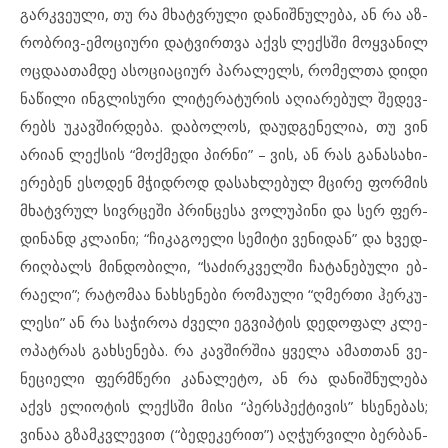
გარ­კ­ვე­უ­ლი, თუ რა მხატ­ვ­რუ­ლი და­ნიშ­ნუ­ლე­ბა, ან რა აზ­
რობ­რივ-ემ­ო­ცი­უ­რი დატ­ვირ­თ­ვა აქვს ლექ­ს­ში მოყ­ვა­ნილ
ოც­და­ა­თამ­დე ას­ო­ცი­ა­ცი­ურ პა­რა­ლელს, რო­მელ­თა დი­დი
ნა­წი­ლი ინგ­ლი­სუ­რი ლი­ტე­რა­ტუ­რის აღ­ი­ა­რე­ბულ შე­დევ­
რებს უკ­ავშირ­დე­ბა. და­ბო­ლოს, და­უდ­გე­ნე­ლია, თუ ვინ
არ­ი­ან ლექ­სის “მოქ­მე­დი პირ­ნი” – ვის, ან რას გა­ნა­სა­ხი­
ე­რე­ბენ ეს­ო­დენ მჭიდ­როდ და­სახ­ლე­ბულ მცი­რე ფორ­მის
მხატ­ვ­რულ სივრცე­ში პრინ­ცე­სა ვო­ლუ­პი­ნი და სერ ფერ­
დი­ნანდ კლა­ი­ნი; “ჩი­კა­გო­ე­ლი სე­მი­ტი ვე­ნი­დან” და ხვედ­
რიღ­ბალს მინ­დო­ბი­ლი, “სა­ძირ­კ­ველ­ში ჩა­ტა­ნე­ბუ­ლი ებ­
რა­ე­ლი”; რა­ტო­მაა ნახსე­ნე­ბი რო­მა­უ­ლი “ღმერ­თი ჰერ­კუ­
ლე­სი” ან რა სა­ჭი­როა ძვე­ლი ეგ­ვიპ­ტის დე­დო­ფალ კლე­
ო­პატ­რას გახ­სე­ნე­ბა. რა კავ­შირ­შია ყვე­ლა ამ­ათ­თან ვე­
ნე­ცი­ე­ლი ფერ­მ­წე­რი კანა­ლე­ტო, ან რა და­ნიშ­ნუ­ლე­ბა
აქვს ელ­ი­ო­ტის ლექ­ს­ში მი­სი “პერ­ს­პექ­ტი­ვის” ხსე­ნებას;
ვი­ნაა გზამ­კ­ვ­ლე­ვით (“ბე­დე­კე­რით”) აღ­ჭურ­ვი­ლი ბერ­ბან­