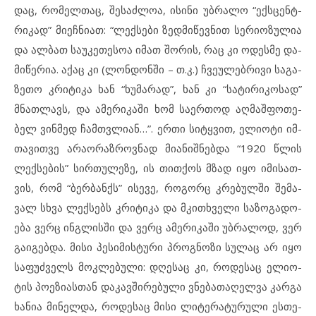
დაც, რო­მელ­თაც, შე­საძ­ლოა, ის­ი­ნი უბ­რა­ლო “ექს­ცენ­ტ­
რი­კად” მი­ეჩ­ნი­ათ: “ლექ­სე­ბი ზედ­მიწევ­ნით სე­რი­ო­ზუ­ლია
და ალ­ბათ სა­უ­კე­თე­სოა იმ­ათ შო­რის, რაც კი ოდ­ეს­მე და­
მი­წე­რია. აქ­აც კი (ლონ­დონ­ში – თ.კ.) ჩვე­უ­ლებ­რი­ვი სა­გა­
ზე­თო კრი­ტი­კა ხან “ხუ­მა­რად”, ხან კი “სა­ტი­რი­კო­სად”
მნათ­ლავს, და ამ­ე­რი­კა­ში ხომ სა­ერ­თოდ აღ­მაშ­ფო­თე­
ბელ ვინ­მედ ჩამთ­ვ­ლი­ან…”. ერ­თი სიტყ­ვით, ელ­ი­ო­ტი იმ­
თა­ვით­ვე არ­ა­ო­რაზ­როვ­ნად მი­ა­ნიშ­ნებ­და “1920 წლის
ლექ­სე­ბის” სირ­თუ­ლე­ზე, ის თით­ქოს მზად იყო იმ­ი­სათ­
ვის, რომ “ბერ­ბანქს” ის­ე­ვე, რო­გორც კრე­ბულ­ში შე­მა­
ვალ სხვა ლექ­სებს კრი­ტი­კა და მკითხ­ვე­ლი სა­ზო­გა­დო­
ე­ბა ვერც ინგ­ლის­ში და ვერც ამ­ე­რი­კა­ში უბ­რა­ლოდ, ვერ
გა­ი­გებ­და. მი­სი პე­სი­მის­ტუ­რი პროგ­ნო­ზი სუ­ლაც არ იყო
სა­ფუძ­ველს მოკ­ლე­ბუ­ლი: დღე­საც კი, რო­დე­საც ელ­ი­ო­
ტის პოეზ­ი­ას­თან და­კავ­ში­რე­ბუ­ლი ვნე­ბა­თა­ღელ­ვა კარ­გა
ხა­ნია მი­ნელ­და, რო­დე­საც მი­სი ლი­ტე­რა­ტუ­რუ­ლი ეს­თე­