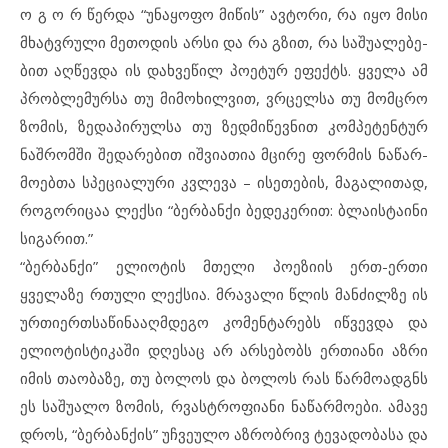
ო გ ო რ წერ­და “უნ­ა­ყო­ფო მი­წის” ავ­ტო­რი, რა იყო მი­სი
მხატ­ვ­რუ­ლი მე­თოდის არ­სი და რა გზით, რა სა­შუ­ა­ლე­ბე­
ბით აღ­წევ­და ის დახ­ვე­წილ პო­ე­ტურ ეფ­ექტს. ყველა ამ
პრობ­ლე­მურ­სა თუ მი­მო­ხილ­ვით, ვრცელ­სა თუ მომ­ც­რო
ზო­მის, ზე­და­პი­რულ­სა თუ ზედ­მი­წევ­ნით კომ­პე­ტენ­ტურ
ნაშ­რომ­ში შე­და­რე­ბით იშ­ვი­ა­თია მცი­რე ფორ­მის ნაწარ­
მო­ებ­თა სპე­ცი­ა­ლუ­რი კვლე­ვა – ის­ე­თე­ბის, მა­გა­ლი­თად,
რო­გო­რი­ცაა ლექ­სი “ბერბან­ქი ბე­დე­კე­რით: ბლა­ის­ტა­ი­ნი
სი­გა­რით.”
“ბერ­ბან­ქი” ელ­ი­ო­ტის მთე­ლი პო­ე­ზი­ის ერთ-ერ­თი
ყველაზე რთუ­ლი ლექ­სია. მრა­ვა­ლი წლის მან­ძილ­ზე ის
ურ­თი­ერ­თ­სა­წი­ნა­აღ­მ­დე­გო კო­მენტარ­ებს იწ­ვევ­და და
ელ­ი­ო­ტის­ტი­კა­ში დღე­საც არ არ­სე­ბობს ერ­თი­ა­ნი აზ­რი
იმ­ის თაობა­ზე, თუ ბო­ლოს და ბო­ლოს რას წარ­მო­ადგნს
ეს სა­შუ­ა­ლო ზო­მის, რვას­ტ­რო­ფი­ა­ნი ნაწარ­მო­ე­ბი. ამ­ა­ვე
დროს, “ბერ­ბან­ქის” უჩ­ვე­უ­ლო აზ­რობ­რივ ტე­ვა­დო­ბა­სა და