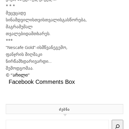
* * *
მეც
ვცადე
სინამდვილისთვის
თვალის
გასწორება
,
მაგრამ
უმალ
თვალები
დამთხარეს
.
***
“Nescafe Gold”-
ის
მწვანე
გემო
,
ფანჯრი
ს მიღმა
კი
ნირწამხდარი
ვარდი
…
შემოდგომაა
.
© “
არილი
”
Facebook Comments Box
ᲫᲔᲑᲜᲐ
Search