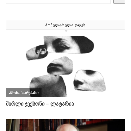
ᲞᲝᲞᲣᲚᲐᲠᲣᲚᲘ ᲓᲦᲔᲡ