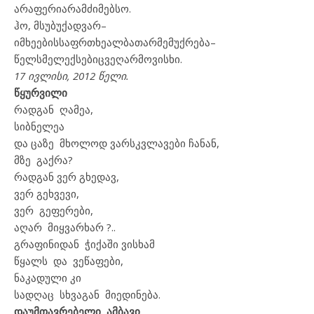
არაფერი
არ
ამძიმებსო
.
ჰო
,
მსუბუქად
ვარ
–
იმ
ხეების
საფრთხე
ალბათ
არ
მემუქრება
–
წელს
მე
ლექსებიც
ვეღარ
მოვისხი
.
17
ივლისი
, 2012
წელი
.
წყურვილი
რადგან ღამეა,
სიბნელეა
და ცაზე მხოლოდ ვარსკვლავები ჩანან,
მზე გაქრა?
რადგან ვერ გხედავ,
ვერ გეხვევი,
ვერ გეფერები,
აღარ მიყვარხარ ?..
გრაფინიდან ჭიქაში ვისხამ
წყალს და ვეწაფები,
ნაკადული კი
სადღაც სხვაგან მიედინება.
დაუმთავრებელი
ამბავი