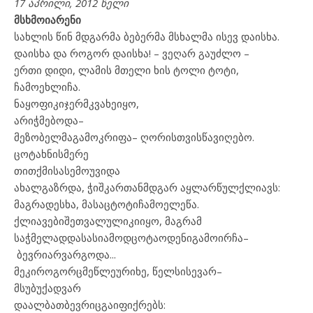
17 აპრილი, 2012 წელი
მსხმოიარენი
სახლის
წინ
მდგარმა
ბებერმა
მსხალმა
ისევ
დაისხა
.
დაისხა
და
როგორ
დაისხა
! –
ვეღარ
გაუძლო
–
ერთი
დიდი
,
ლამის
მთელი
ხის
ტოლი
ტოტი,
ჩამოეხლიჩა
.
ნაყოფი
კი
ჯერ
მკვახე
იყო
,
არ
იჭმებოდა
–
მეზობელმა
გამოკრიფა
–
ღორისთვის
წავიღებო
.
ცოტა
ხნის
მერე
თითქმის
ასე
მოუვიდა
ახალგაზრდა
,
ჭიშკართან
მდგარ აყლარწულ
ქლიავს
:
მაგრად
ესხა
,
მასაც
ტოტი
ჩამოელეწა
.
ქლიავები
შეთვალული
კი
იყო
,
მაგრამ
საჭმელად
და
სასიამოდ
ცოტაოდენი
გამოირჩა
–
ბევრი
არ
ვარგოდა
.
..
მე
კი
როგორც
მეწლეური
ხე
,
წელს
ისე
ვარ
–
მსუბუქად
ვარ
და
ალბათ
ბევრიც
გაიფიქრებს
: