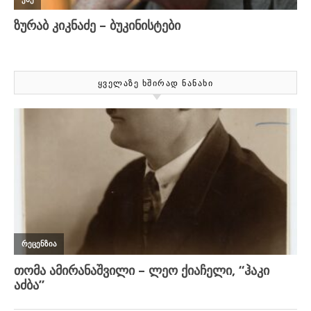
ᲧᲕᲔᲚᲐᲖᲔ ᲮᲨᲘᲠᲐᲓ ᲜᲐᲜᲐᲮᲘ