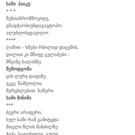
სამი ჰაიკუ
* * *
შენთან
რომ
მოვიდე
,
გზად
ჭაობი
უნდა
გავტოპო
,
ალუბლის
ყვავილო
.
****
ღამით – ხმები რბილად დაცემის,
დილით კი მწიფე გულაბები –
მწვანე ბალახზე.
შემოდგომა
ცის
ლურჯ
დაფაზე
უკვე
წაშლილია
მერცხლებით
ნაწერი
.
სამი მინიმა
***
ბევრი არაფერი,
სულ სამი რამ გამიტყდა
მთელი წლის მანძილზე:
ჭიქა, საფერფლე, გული.