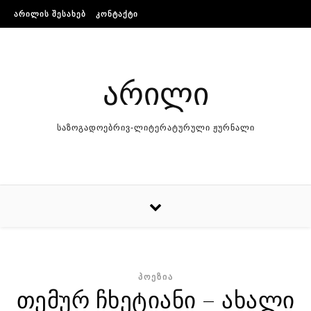
Skip to content
ᲐᲠᲘᲚᲘᲡ ᲨᲔᲡᲐᲮᲔᲑ
ᲙᲝᲜᲢᲐᲥᲢᲘ
არილი
საზოგადოებრივ-ლიტერატურული ჟურნალი
ᲞᲝᲔᲖᲘᲐ
თემურ ჩხეტიანი – ახალი