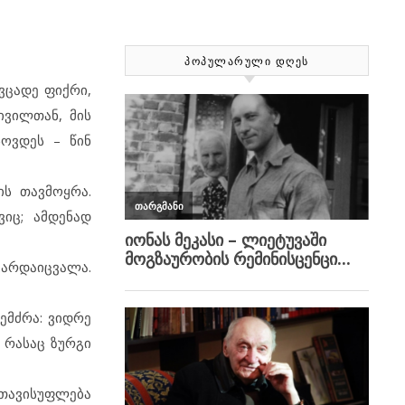
ᲞᲝᲞᲣᲚᲐᲠᲣᲚᲘ ᲓᲦᲔᲡ
ვცადე ფიქრი,
ივილთან, მის
ოვდეს – წინ
ის თავმოყრა.
იც; ამდენად
გარდაიცვალა.
ემძრა: ვიდრე
 რასაც ზურგი
ა თავისუფლება