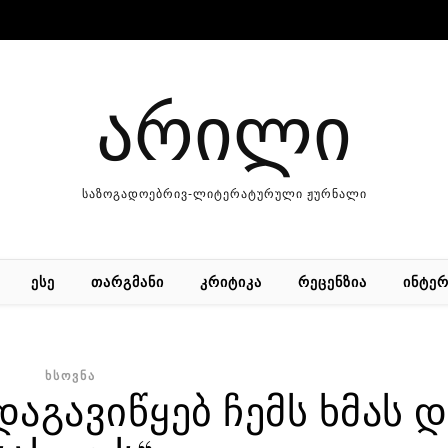
არილი
საზოგადოებრივ-ლიტერატურული ჟურნალი
ᲔᲡᲔ
ᲗᲐᲠᲒᲛᲐᲜᲘ
ᲙᲠᲘᲢᲘᲙᲐ
ᲠᲔᲪᲔᲜᲖᲘᲐ
ᲘᲜᲢᲔᲠ
ᲮᲡᲝᲕᲜᲐ
დაგავიწყებ ჩემს ხმას დ