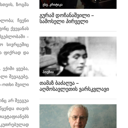
სთვის, ზოგმა
ლობა; ჩვენი
ვინც ქვეყანას
მგებლობაში –
ო სივრცეშიც
და ფიქრად და
ექიმი ყვება,
ალი შევაგებე,
მი-ოთხი შვილი
ნც არ შეეგუა
წყენდა თავის
თავტაფიანებს
საკუთრებულად