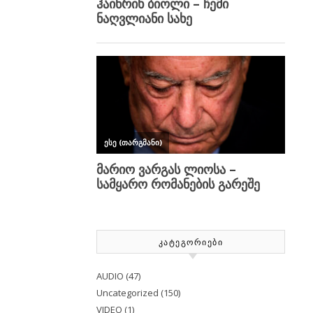
ᲙᲐᲢᲔᲒᲝᲠᲘᲔᲑᲘ
AUDIO
(47)
Uncategorized
(150)
VIDEO
(1)