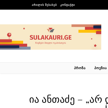
Skip to content
ᲐᲠᲘᲚᲘᲡ ᲨᲔᲡᲐᲮᲔᲑ
ᲙᲝᲜᲢᲐᲥᲢᲘ
ᲞᲠᲝᲖᲐ
ᲞᲝᲔᲖᲘᲐ
ია ანთაძე – „არ 