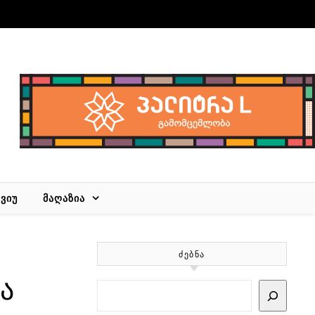
ᲕᲘᲣ
ᲛᲐᲦᲐᲖᲘᲐ
ᲫᲔᲑᲜᲐ
ა
Search