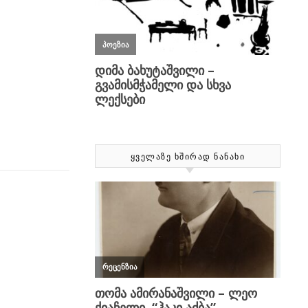
ᲧᲕᲔᲚᲐᲖᲔ ᲮᲨᲘᲠᲐᲓ ᲜᲐᲜᲐᲮᲘ