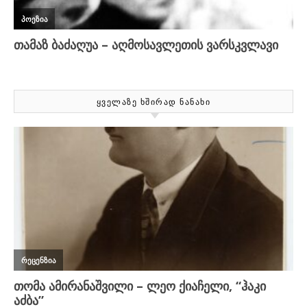
ᲧᲕᲔᲚᲐᲖᲔ ᲮᲨᲘᲠᲐᲓ ᲜᲐᲜᲐᲮᲘ