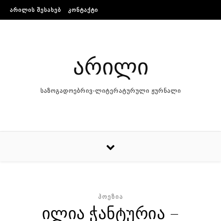
Skip to content
ᲐᲠᲘᲚᲘᲡ ᲨᲔᲡᲐᲮᲔᲑ
ᲙᲝᲜᲢᲐᲥᲢᲘ
არილი
საზოგადოებრივ-ლიტერატურული ჟურნალი
ᲞᲝᲔᲖᲘᲐ
ილია ჭანტურია –