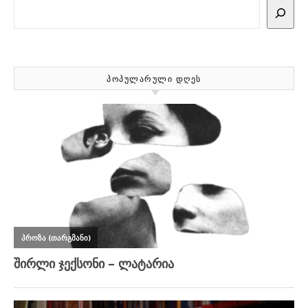
Search
ᲞᲝᲞᲣᲚᲐᲠᲣᲚᲘ ᲓᲦᲔᲡ