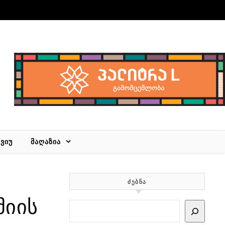
ᲕᲘᲣ
ᲛᲐᲦᲐᲖᲘᲐ
ᲫᲔᲑᲜᲐ
მიის
Search