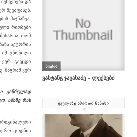
 მეჩვენება და
რ შევაფასებ.
ის მიჯნაზეა,
ბული რითმები
მიხარია, რომ
ნანა ავტორის
 იმ ცნობილი
 ვერ გავცდი
, მაგრამ ვერ
ტი ჟანრულად
ო. ამაზე რას
ᲧᲕᲔᲚᲐᲖᲔ ᲮᲨᲘᲠᲐᲓ ᲜᲐᲜᲐᲮᲘ
 ორიგინალური
ნიერო ცოდნის