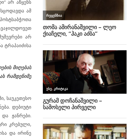
ი“ არ აწყენს
სცოდავდა ამ
პოსტსაბჭოთა
ავაჯილდოვეთ
მუშევრები არ
ნა ტრაპაიძისა
ების მიღებას
ას რამდენიმე
ი, საუკეთესო
ება. დებიუტი
და ჟანრები.
ური კრებული,
ისა და ირინე