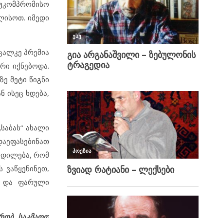
, უკომპრომისო
ლისოთ. იმედი
 ცალკე პრემია
რი იქნებოდა.
ე მეტი წიგნი
ნ ისეც ხდება,
საბას“ ახალი
დაეფასებინათ
ეჭდილება, რომ
ს ვაწყენინეთ,
ა და ფარული
რობ, საკმაოდ