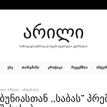
არილი
საზოგადოებრივ-ლიტერატურული ჟურნალი
ᲔᲡᲔ
ᲗᲐᲠᲒᲛᲐᲜᲘ
ᲙᲠᲘᲢᲘᲙᲐ
ᲠᲔᲪᲔᲜᲖᲘᲐ
ᲘᲜᲢᲔᲠ
,
ᲐᲚᲘ ᲐᲛᲑᲔᲑᲘ
ᲘᲜᲢᲔᲠᲕᲘᲣ
უნიასთან ,,საბას” პრე