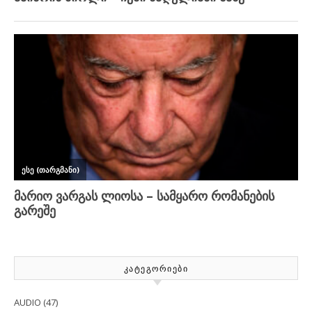
ᲙᲐᲢᲔᲒᲝᲠᲘᲔᲑᲘ
AUDIO
(47)