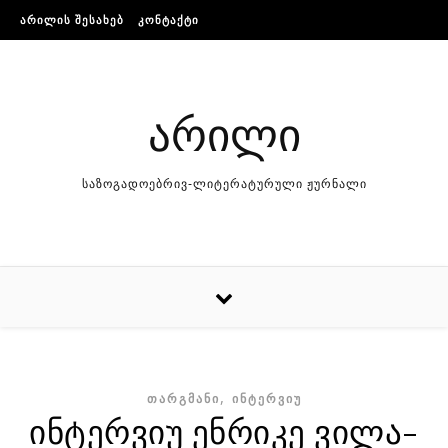
Skip to content
ᲐᲠᲘᲚᲘᲡ ᲨᲔᲡᲐᲮᲔᲑ
ᲙᲝᲜᲢᲐᲥᲢᲘ
არილი
საზოგადოებრივ-ლიტერატურული ჟურნალი
,
ᲗᲐᲠᲒᲛᲐᲜᲘ
ᲘᲜᲢᲔᲠᲕᲘᲣ
ინტერვიუ ენრიკე ვილა-