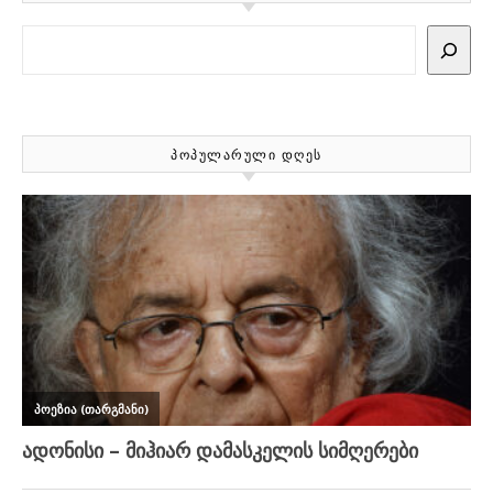
Search
ᲞᲝᲞᲣᲚᲐᲠᲣᲚᲘ ᲓᲦᲔᲡ