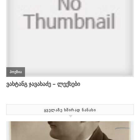
ᲧᲕᲔᲚᲐᲖᲔ ᲮᲨᲘᲠᲐᲓ ᲜᲐᲜᲐᲮᲘ