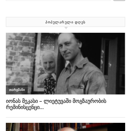
ᲞᲝᲞᲣᲚᲐᲠᲣᲚᲘ ᲓᲦᲔᲡ