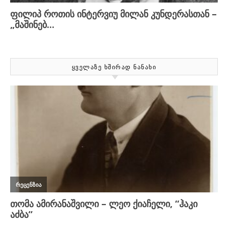
ᲧᲕᲔᲚᲐᲖᲔ ᲮᲨᲘᲠᲐᲓ ᲜᲐᲜᲐᲮᲘ