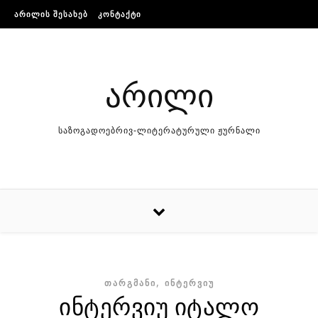
Skip to content
ᲐᲠᲘᲚᲘᲡ ᲨᲔᲡᲐᲮᲔᲑ
ᲙᲝᲜᲢᲐᲥᲢᲘ
არილი
საზოგადოებრივ-ლიტერატურული ჟურნალი
,
ᲗᲐᲠᲒᲛᲐᲜᲘ
ᲘᲜᲢᲔᲠᲕᲘᲣ
ინტერვიუ იტალო