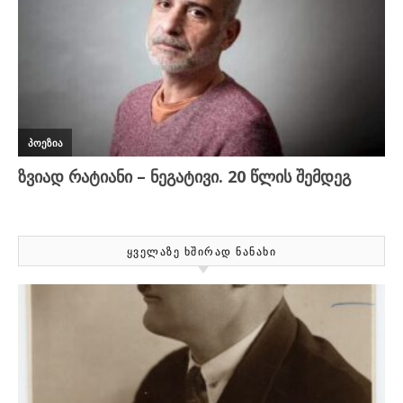
ᲧᲕᲔᲚᲐᲖᲔ ᲮᲨᲘᲠᲐᲓ ᲜᲐᲜᲐᲮᲘ