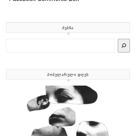
ᲫᲔᲑᲜᲐ
Search
ᲞᲝᲞᲣᲚᲐᲠᲣᲚᲘ ᲓᲦᲔᲡ