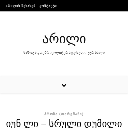
Skip to content
ᲐᲠᲘᲚᲘᲡ ᲨᲔᲡᲐᲮᲔᲑ
ᲙᲝᲜᲢᲐᲥᲢᲘ
არილი
საზოგადოებრივ-ლიტერატურული ჟურნალი
ᲞᲠᲝᲖᲐ (ᲗᲐᲠᲒᲛᲐᲜᲘ)
იუნ ლი – სრული დუმილი