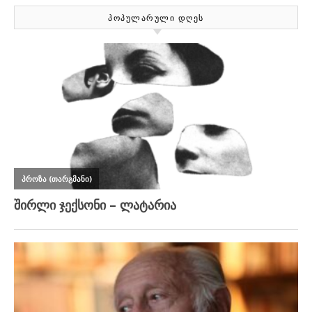
ᲞᲝᲞᲣᲚᲐᲠᲣᲚᲘ ᲓᲦᲔᲡ