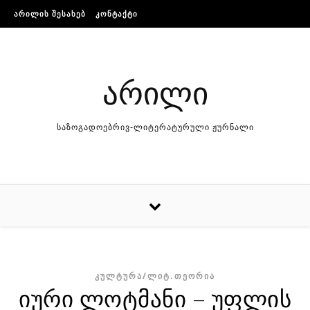
Skip to content
ᲐᲠᲘᲚᲘᲡ ᲨᲔᲡᲐᲮᲔᲑ
ᲙᲝᲜᲢᲐᲥᲢᲘ
არილი
საზოგადოებრივ-ლიტერატურული ჟურნალი
ᲙᲣᲚᲢᲣᲠᲐ/ᲚᲘᲢ.ᲗᲔᲝᲠᲘᲐ
იური ლოტმანი – უფლის