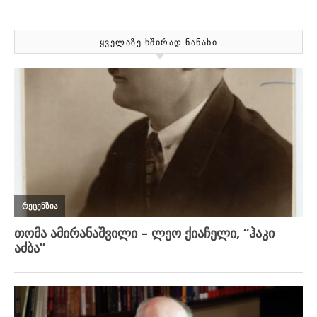
ᲧᲕᲔᲚᲐᲖᲔ ᲮᲨᲘᲠᲐᲓ ᲜᲐᲜᲐᲮᲘ