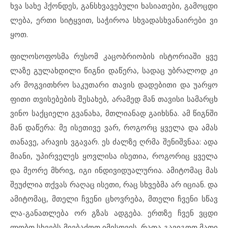
ხ
ვა სა
ხე ჰქონ
დეს, გან
ს
ხ
ვა
ვე
ბუ
ლი ხა
სი
ა
თე
ბი, გა
მოც
დი
ლე
ბა, ერ
თი სიტყ
ვით, სა
ჭი
როა სხვა
დას
ხ
ვა
ნა
ი
რე
ბი ვი
ყოთ.
ფი
ლო
სო
ფოს
მა რუ
სომ კა
ცობ
რი
ო
ბის ის
ტო
რი
ა
ში ყვე
ლა
ზე გუ
ლახ
დი
ლი წიგ
ნი და
წე
რა, სა
დაც უბ
რა
ლოდ კი
არ მოგ
ვითხ
რო სა
კუ
თა
რი თა
ვის და
დე
ბი
თი და უარ
ყო
ფი
თი თვი
სე
ბე
ბის შე
სა
ხებ, არ
ა
მედ მან თა
ვი
სი სა
მარ
ცხ
ვი
ნო საქ
ცი
ე
ლი გვა
ნა
ხა, მთლი
ა
ნად გა
იხ
ს
ნა. ამ წიგ
ნ
ში
მან და
წე
რა: მე ის
ე
თი
ვე ვარ, რო
გორც ყვე
ლა და ამ
ას
თა
ნა
ვე, არ
ა
ვის ვგა
ვარ. ეს ძალ
ზე ღრმა შე
ნიშ
ვ
ნაა: ად
ა
მი
ა
ნი, უპ
ირ
ვე
ლეს ყოვ
ლი
სა ის
ე
თია, რო
გო
რიც ყვე
ლა
და მე
ო
რე მხრივ, იგი ინ
დი
ვი
დუ
ა
ლუ
რია. ამ
ი
ტო
მაც მას
შე
უძ
ლია თქვას რა
ღაც ის
ე
თი, რაც სხვებ
მა არ იც
ი
ან. და
ამ
ი
ტო
მაც, მთე
ლი ჩვე
ნი ცხოვ
რე
ბა, მთე
ლი ჩვე
ნი სწავ
ლა-გა
ნათ
ლე
ბა ორ გზას ად
გე
ბა. ერთ
ზე ჩვენ ვცდი
ლობთ სხვებს მივ
ბა
ძოთ იმ
ის
თ
ვის, რა
თა გა
ვი
გოთ მა
თი