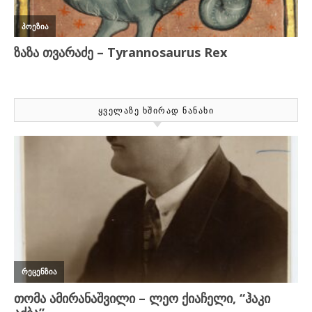
ᲧᲕᲔᲚᲐᲖᲔ ᲮᲨᲘᲠᲐᲓ ᲜᲐᲜᲐᲮᲘ