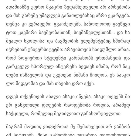
ად
ა
მი
ან
ზე უფ
რო მკაც
რი ზე
დამ
ხედ
ვე
ლი არ არ
სე
ბობს
და მის გა
რე
შე უმ
აღ
ლეს გა
ნათ
ლე
ბა
საც აზ
რი ეკ
არ
გე
ბა.
თუმ
ცა კი ვე
რა
ფე
რი გვა
ი
ძუ
ლებს, სა
ბო
ლო
ოდ გავ
წყ
ვი
ტოთ კავ
ში
რი ბავ
შ
ვო
ბას
თან, სიყ
მაწ
ვი
ლეს
თან… და სა
შუ
ა
ლო სკო
ლი
სა და ბავ
შ
ვო
ბის ელ
ე
მენ
ტე
ბიც ხში
რად
იჭ
რე
ბი
ან უნ
ი
ვერ
სი
ტეტ
ში: არ
ა
ვის
თ
ვის სა
ი
დუმ
ლო არაა,
რომ ზო
გი
ერ
თი სტუ
დენ
ტი კარ
ნა
ხობს ერთ
მა
ნეთს და
გარ
კ
ვე
ულ სპორ
ტულ ინ
ტე
რესს ხე
დავს იმ
ა
ში, რომ ნაკ
ლე
ბი ის
წავ
ლოს და უკ
ე
თე
სი ნი
შა
ნი მი
ი
ღოს. ეს სას
კო
ლო მიდ
გო
მაა და მას თა
ვი
სი დრო აქვს.
დღეს თქვენ
თ
ვის ახ
ა
ლი ას
ა
კი იწ
ყე
ბა. ას
ა
კი თქვენს მი
ერ გან
ვ
ლი
ლი დღე
ე
ბის რა
ო
დე
ნო
ბა რო
დია, არ
ა
მედ
საქ
ცი
ე
ლი, რო
მე
ლიც შე
გიძ
ლი
ათ გა
ნა
ხორ
ცი
ე
ლოთ.
მაგ
რამ მო
დით, ვი
ფიქ
როთ! მე შემ
თხ
ვე
ვით არ ვამ
ბობ
ამ სიტყ
ვებს, მი
სი გა
მე
ო
რე
ბა უყ
ვარ
და ფი
ლო
სო
ფოს