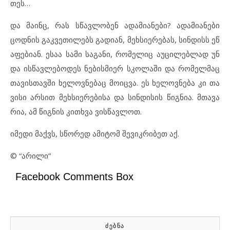
თეს…
და მა
ინც, რას სწავ
ლო
ბენ ად
ა
მი
ა
ნე
ბი? ად
ა
მი
ა
ნე
ბი
ცოდ
ნის გაკ
ვე
თი
ლებს გა
დი
ან, მეხ
სი
ე
რე
ბას, სინ
დისს ეწ
ა
ფე
ბი
ან. ესაა სა
მი სა
გა
ნი, რო
მე
ლიც აუც
ი
ლებ
ლად უნ
და ის
წავ
ლე
ბო
დეს ნე
ბის
მი
ერ სკო
ლა
ში და რო
მელ
მაც
თა
ვის
თავ
ში ხე
ლოვ
ნე
ბაც მო
იც
ვა. ეს ხე
ლოვ
ნე
ბა კი თა
ვი
სი არ
სით მეხ
სი
ე
რე
ბი
სა და სინ
დი
სის წიგ
ნია. მთა
ვა
რია, ამ წიგ
ნის კითხ
ვა ვის
წავ
ლოთ.
იმ
ე
დი მაქვს, სწო
რედ ამ
ი
ტომ შე
ვიკ
რი
ბეთ აქ.
© “
არილი”
Facebook Comments Box
ᲫᲔᲑᲜᲐ