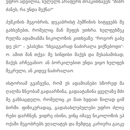
უფ
რო ად
ვი
ლია, სუ
ლელს არ
ა
ფერს მოჰ
კითხა
ვენ: “მიბ
რ
ძა
ნეს, რა უნ
და მექ
ნა?”
პუშ
კი
ნის მე
გობ
რის, დე
კაბ
რისტ პუშ
ჩი
ნის სიტყ
ვებს შე
გახ
სე
ნებთ, რო
მე
ლიც მან მე
ფეს უთხ
რა. ხელ
ფეხ
შეკ
რულ
მა ად
ა
მი
ან
მა ნი
კო
ლო
ზის კითხ
ვა
ზე: “რო
გორ გა
ბე
დე ეს?” – უპ
ა
სუ
ხა: “სხვაგ
ვა
რად ნა
ძი
რა
ლა ვიქ
ნე
ბო
დი”-
ო. ამ
ით მან თქვა: მე სინ
დი
სი მაქვს და შე
სა
ბა
მი
სად,
მაქვს არ
ჩე
ვა
ნიო: ან ბორ
კი
ლე
ბით უნ
და ვი
ყო ხელ
ფეხ
შეკ
რუ
ლი, ან კი
დევ ნა
ძი
რა
ლაო.
ის
ტო
რი
ამ გვაჩ
ვე
ნა, რომ ეს ად
ა
მი
ა
ნე
ბი სწო
რედ მა
ღალ
მა ზნე
ო
ბამ გა
და
არ
ჩი
ნა, გა
და
ა
ტა
ნი
ნა ყვე
ლა
ზე მძი
მე გან
საც
დე
ლი, რო
მე
ლიც კი მათ ხვდათ წი
ლად ციმ
ბირ
ში. ფი
ზი
კუ
რა
დაც, გა
და
სახ
ლე
ბუ
ლე
ბი უფ
რო ძლი
ე
რე
ბი დარ
ჩ
ნენ, ვიდ
რე ის
ი
ნი, ვინც იმ
ა
ვე ნი
კო
ლო
ზის ეპ
ო
ქა
ში მე
გობ
რებს უღ
ა
ლა
ტეს და შემ
დეგ კა
რი
ე
რა გა
ი
კე