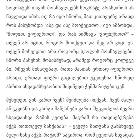
სოკ
რა
ტეს. თა
ვის მოს
წავ
ლე
ებს სოკ
რა
ტე არ
ას
დ
როს ას
წავ
ლი
და იმ
ას, თუ რა იყო სწო
რი, მათ კითხ
ვებ
ზე არ
ას
დ
როს პა
სუ
ხობ
და “ასე და ასე მო
ი
ქე
ცი
თო”. იგი ამ
ბობ
და,
“მო
დით, ვი
ფიქ
როთ!”. და რას ნიშ
ნავს “ვი
ფიქ
როთ?” –
თქვენ არ იც
ით, რო
გორ მო
იქ
ცეთ და მეც არ ვი
ცი ეს.
თქვენ მოხ
ვე
დით არა რო
გორც სკო
ლის მოს
წავ
ლე
ე
ბი,
სწო
რი პა
სუ
ხის მო
სას
მე
ნად, არ
ა
მედ რო
გორც კო
ლე
გე
ბი, რჩე
ვის მი
სა
ღე
ბად, რა
თა მას
თან ერ
თად იფ
იქ
როთ.
არ
ა
და, ერ
თად ფიქ
რი გა
ცი
ლე
ბით უკ
ე
თე
სია. სწო
რედ
აზრ
თა სხვა
დას
ხ
ვა
ო
ბით მი
ვი
წევთ ჭეშ
მა
რი
ტე
ბის
კენ.
შე
ხე
დეთ, ვინ ვართ ჩვენ? შე
იძ
ლე
ბა ითქ
ვას, ჩვენ ძა
ლი
ან ჭკვი
ა
ნი და კარ
გი მან
ქა
ნე
ბი ვართ. შეგ
ვიძ
ლია ბევ
რი
სხვა
დას
ხ
ვა რა
მის კე
თე
ბა. მაგ
რამ რა თა
ვი
სე
ბუ
რე
ბა
აქვს თი
თო
ე
ულ მან
ქა
ნას? – ყვე
ლა მათ
განს გან
ს
ხ
ვა
ვე
ბუ
ლი სა
ხე აქვს. რა
ტომ? სა
ჭი
როა, რომ ყვე
ლას სხვა
დას