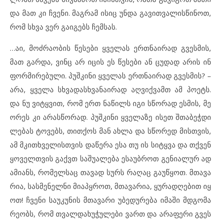
და მათ კი ჩვე
ნი. მაგ
რამ ის
იც უნ
და გა
ვით
ვა
ლის
წი
ნოთ,
რომ სხვა ვერ გა
ი
გებს ჩემ
სას.
…აი, მოძ
რა
ო
ბის წე
სე
ბი ყვე
ლას ერთ
ნა
ი
რად გვეს
მის,
მათ გარ
და, ვინც არ იც
ის ეს წე
სე
ბი ან ცუ
დად არ
ის ინ
ფორ
მი
რე
ბუ
ლი. პუშ
კი
ნი ყვე
ლას ერთ
ნა
ი
რად გვეს
მის? –
არა, ყვე
ლა სხვა
დას
ხ
ვა
ნა
ი
რად აღ
ვიქ
ვამთ ამ პო
ეტს.
და ნუ ვიტყ
ვით, რომ ერთ ნა
წილს იგი სწო
რად ეს
მის, მე
ო
რეს კი არ
ას
წო
რად. პუშ
კი
ნი ყვე
ლა
ზე ის
ეთ შთა
ბეჭ
დი
ლე
ბას ტო
ვებს, თით
ქოს მან ახ
ლა და სწო
რედ მის
თ
ვის,
ამ მკითხ
ვე
ლის
თ
ვის და
წე
რა ესა თუ ის სიტყ
ვა და თქვენ
ყო
ველ
თ
ვის გაქვთ სა
შუ
ა
ლე
ბა ეს
ა
უბ
როთ გე
ნი
ა
ლურ ად
ა
მი
ანს, რო
მელ
საც თა
ვად სურს რა
ღაც გა
უწყოთ. მთა
ვა
რია, სას
მე
ნელ
ნი მი
აპყ
როთ, მთა
ვა
რია, ყუ
რად
ღე
ბით იყ
ოთ! ჩვე
ნი სა
უ
კუ
ნის მთა
ვა
რი უბ
ე
დუ
რე
ბა იმ
ა
ში მდგო
მა
რე
ობს, რომ თვალ
და
ხუ
ჭუ
ლე
ბი ვართ და არ
ა
ფე
რი გვეს