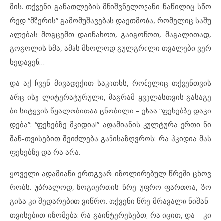
მის. თქვე
ნი გა
ნათ
ლე
ბის მნიშ
ვ
ნე
ლო
ვა
ნი ნა
წი
ლიც სწო
რედ “მზე
რის” გა
მო
მუ
შა
ვე
ბას და
ეთ
მო
ბა, რო
მე
ლიც სა
შუ
ა
ლე
ბას მოგ
ცემთ და
ი
ნა
ხოთ, გა
ი
გო
ნოთ, მა
გა
ლი
თად,
გო
გო
ლის ხმა, ამ
ას მხო
ლოდ გულ
გ
რი
ლი თვა
ლე
ბი ვერ
ხე
და
ვენ…
და აქ ჩვენ მი
ვა
დე
ქით სა
კითხს, რო
მე
ლიც თქვენ
თ
ვის
არც ისე ლი
ტე
რა
ტუ
რუ
ლი, მაგ
რამ ყვე
ლას
თ
ვის გა
სა
გე
ბი სიტყ
ვის წყა
ლო
ბი
თაა ცნო
ბი
ლი – ესაა “ფე
ხებ
ზე და
კი
დე
ბა”: “ფე
ხებ
ზე მკი
დია!” ად
ა
მი
ა
ნის კულ
ტუ
რა ერ
თი ნი
შან-თვი
სე
ბით შე
იძ
ლე
ბა გა
ნი
საზ
ღ
ვ
როს: რა ჰკი
დია მას
ფე
ხებ
ზე და რა არა.
ყო
ვე
ლი ად
ა
მი
ა
ნი ერთ
გ
ვარ იზ
ო
ლი
რე
ბულ წრე
ში ცხოვ
რობს. უბ
რა
ლოდ, ზო
გი
ერ
თის წრე უფ
რო ფარ
თოა, ზო
გი
სა კი შე
და
რე
ბით ვიწ
რო. თქვე
ნი წრე მრა
ვა
ლი ნი
შან-
თვი
სე
ბით იზ
ო
მე
ბა: რა გა
ინ
ტე
რე
სებთ, რა იც
ით, და – კი