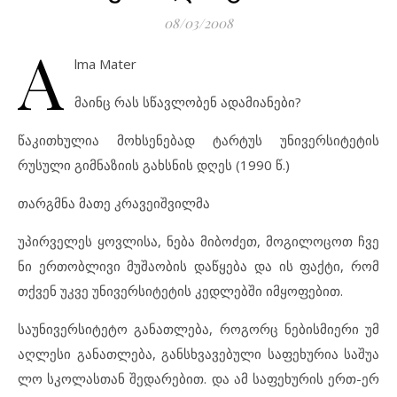
08/03/2008
A
lma
Mater
მაინც რას სწავლობენ ადამიანე
ბი?
წა
კითხუ
ლია მოხ
სე
ნე
ბად ტარ
ტუს უნ
ი
ვერ
სი
ტე
ტის
რუ
სუ
ლი გიმ
ნა
ზი
ის გახ
ს
ნის დღეს (1990 წ.)
თარგმნა მათე კრავეიშვილმა
უპ
ირ
ვე
ლეს ყოვ
ლი
სა, ნე
ბა მი
ბო
ძეთ, მო
გი
ლო
ცოთ ჩვე
ნი ერ
თობ
ლი
ვი მუ
შა
ო
ბის დაწყე
ბა და ის ფაქ
ტი, რომ
თქვენ უკ
ვე უნ
ი
ვერ
სი
ტე
ტის კედ
ლებ
ში იმ
ყო
ფე
ბით.
სა
უ
ნი
ვერ
სი
ტე
ტო გა
ნათ
ლე
ბა, რო
გორც ნე
ბის
მი
ე
რი უმ
აღ
ლე
სი გა
ნათ
ლე
ბა, გან
ს
ხ
ვა
ვე
ბუ
ლი სა
ფე
ხუ
რია სა
შუ
ა
ლო სკო
ლას
თან შე
და
რე
ბით. და ამ სა
ფე
ხუ
რის ერთ-ერ