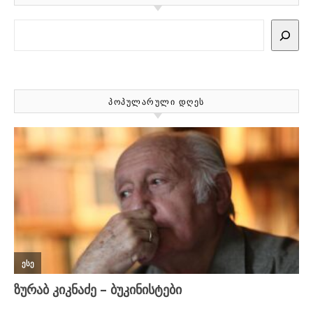
Search
ᲞᲝᲞᲣᲚᲐᲠᲣᲚᲘ ᲓᲦᲔᲡ