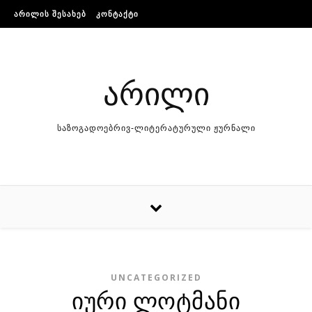
Skip to content
ᲐᲠᲘᲚᲘᲡ ᲨᲔᲡᲐᲮᲔᲑ
ᲙᲝᲜᲢᲐᲥᲢᲘ
არილი
საზოგადოებრივ-ლიტერატურული ჟურნალი
UNCATEGORIZED
იური ლოტ­მა­ნი