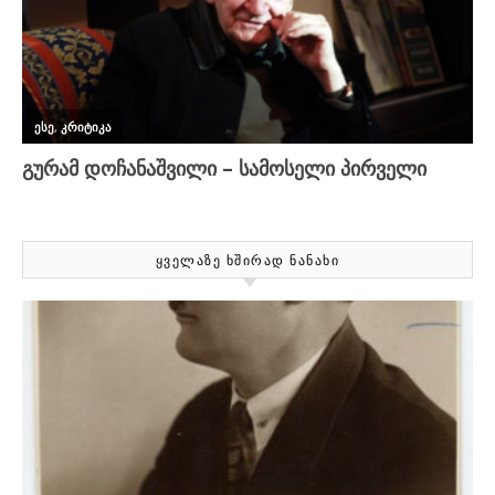
ᲧᲕᲔᲚᲐᲖᲔ ᲮᲨᲘᲠᲐᲓ ᲜᲐᲜᲐᲮᲘ