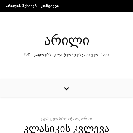
Skip to content
ᲐᲠᲘᲚᲘᲡ ᲨᲔᲡᲐᲮᲔᲑ
ᲙᲝᲜᲢᲐᲥᲢᲘ
არილი
საზოგადოებრივ-ლიტერატურული ჟურნალი
ᲙᲣᲚᲢᲣᲠᲐ/ᲚᲘᲢ.ᲗᲔᲝᲠᲘᲐ
კლასიკის კვლევა