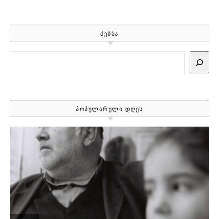
ᲫᲔᲑᲜᲐ
Search
ᲞᲝᲞᲣᲚᲐᲠᲣᲚᲘ ᲓᲦᲔᲡ