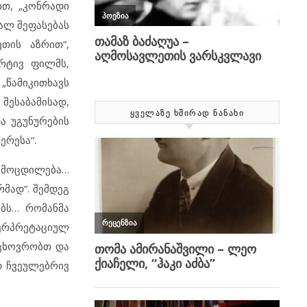
ით, „კონრადი
ღალ შეფასებას
თის აზრით“,
არტივ ფილმს,
„წამიკითხავს
შესაბამისად,
ᲧᲕᲔᲚᲐᲖᲔ ᲮᲨᲘᲠᲐᲓ ᲜᲐᲜᲐᲮᲘ
ა უგუნურების
ერესა“.
გამოცდილება…
მად“. შემდეგ
ობს… რომანმა
ტერპრეტაციულ
ვცხოვრობთ და
დ ჩვეულებრივ