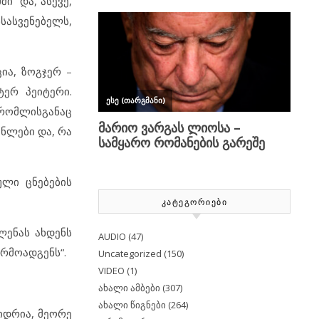
ი“ და, ასევე,
სასვენებელს,
ია, ზოგჯერ –
ერ პეიტერი.
, რომლისგანაც
ნლები და, რა
ული ცნებების
ᲙᲐᲢᲔᲒᲝᲠᲘᲔᲑᲘ
ლენას ახდენს
AUDIO
(47)
არმოადგენს“.
Uncategorized
(150)
VIDEO
(1)
ახალი ამბები
(307)
ახალი წიგნები
(264)
იდრია, მეორე