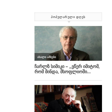
ᲞᲝᲞᲣᲚᲐᲠᲣᲚᲘ ᲓᲦᲔᲡ