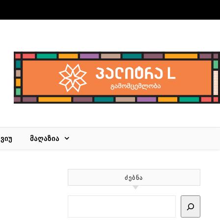
ᲕᲘᲣ
ᲛᲐᲦᲐᲖᲘᲐ
ᲫᲔᲑᲜᲐ
Search