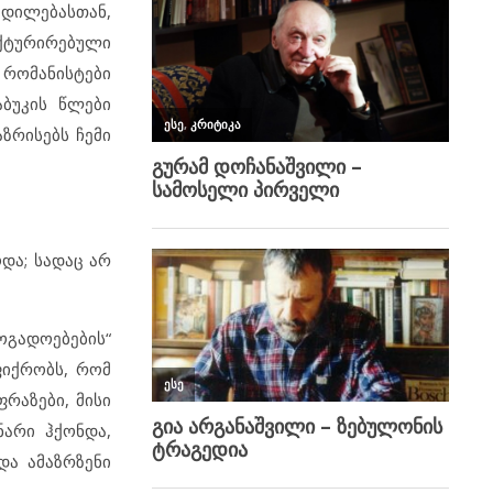
ცდილებასთან,
ქტურირებული
რომანისტები
აბუკის წლები
ზრისებს ჩემი
ოდა; სადაც არ
ოგადოებების“
ფიქრობს, რომ
ფრაზები, მისი
ნარი ჰქონდა,
და ამაზრზენი