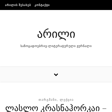
Skip to content
ᲐᲠᲘᲚᲘᲡ ᲨᲔᲡᲐᲮᲔᲑ
ᲙᲝᲜᲢᲐᲥᲢᲘ
არილი
საზოგადოებრივ-ლიტერატურული ჟურნალი
,
ᲗᲐᲠᲒᲛᲐᲜᲘ
ᲚᲔᲥᲪᲘᲐ
ლასლო კრასნაჰორკაი –