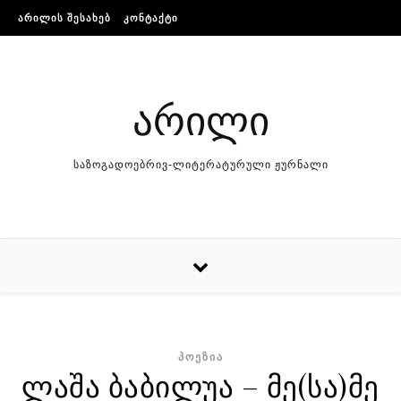
Skip to content
ᲐᲠᲘᲚᲘᲡ ᲨᲔᲡᲐᲮᲔᲑ
ᲙᲝᲜᲢᲐᲥᲢᲘ
არილი
საზოგადოებრივ-ლიტერატურული ჟურნალი
ᲞᲝᲔᲖᲘᲐ
ლაშა ბაბილუა – მე(სა)მე