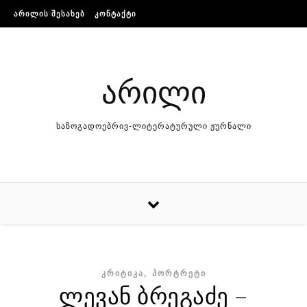
Skip to content
ᲐᲠᲘᲚᲘᲡ ᲨᲔᲡᲐᲮᲔᲑ
ᲙᲝᲜᲢᲐᲥᲢᲘ
არილი
საზოგადოებრივ-ლიტერატურული ჟურნალი
,
ᲙᲠᲘᲢᲘᲙᲐ
ᲞᲝᲠᲢᲠᲔᲢᲘ
ლევან ბრეგაძე –