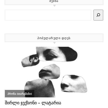
ᲫᲔᲑᲜᲐ
Search
ᲞᲝᲞᲣᲚᲐᲠᲣᲚᲘ ᲓᲦᲔᲡ