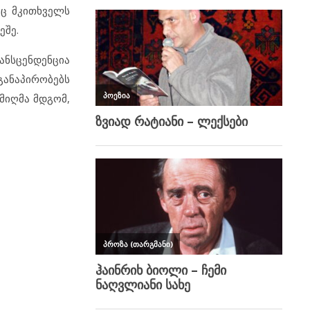
აც მკითხველს
ეშე.
რანსცენდენცია
განაპირობებს
მიღმა მდგომ,