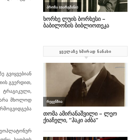
ᲧᲕᲔᲚᲐᲖᲔ ᲮᲨᲘᲠᲐᲓ ᲜᲐᲜᲐᲮᲘ
ზე გვიყვებიან
თის გვერდით,
 ტრაგიკული,
თ არა მხოლოდ
წარმოგვიდგება
ნეოპლატონურ
გორც სითბოს