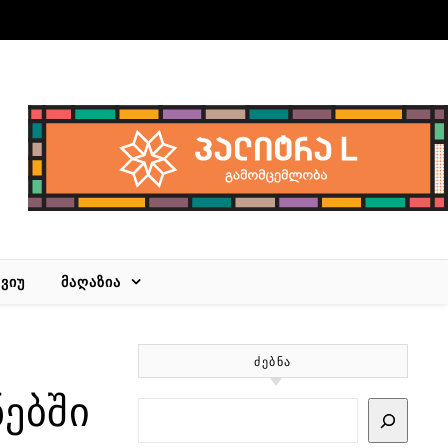
ᲕᲘᲣ
ᲛᲐᲦᲐᲖᲘᲐ
ᲫᲔᲑᲜᲐ
ნებში
Search