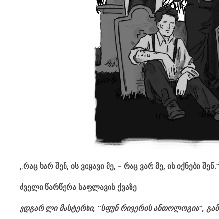
„
რაც
ხარ
შენ
,
ის
ვიყავი
მე
, –
რაც
ვარ
მე
,
ის
იქნები
შენ.
ძველი წარწერა საფლავის ქვაზე
ედგარ
ლი
მასტერსი
, “
სფუნ
რივერის
ანთოლოგია
“,
გა