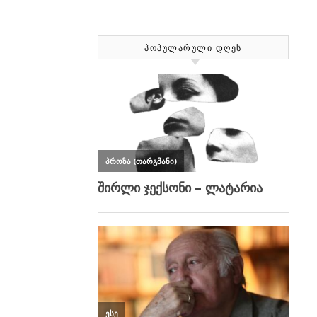
ᲞᲝᲞᲣᲚᲐᲠᲣᲚᲘ ᲓᲦᲔᲡ