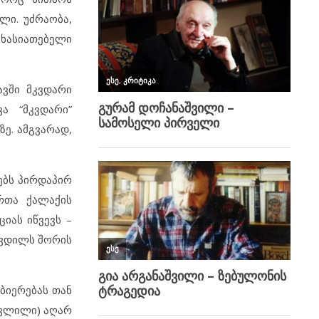
ლი. უძრაობა,
ახასიათებელი
ვში მკვდარი
ა “მკვდარი”
ე. ამგვარად,
.
ებს პირდაპირ
ართა ქალაქის
იას იწვევს –
იკვდილს შორის
ბიერებას თან
ცვლილი) აღარ