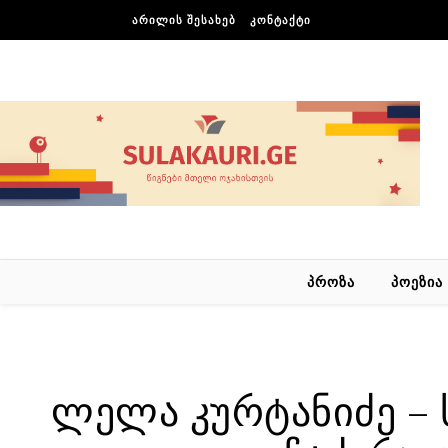
Skip to content
ᲐᲠᲘᲚᲘᲡ ᲨᲔᲡᲐᲮᲔᲑ
ᲙᲝᲜᲢᲐᲥᲢᲘ
ᲞᲠᲝᲖᲐ
ᲞᲝᲔᲖᲘᲐ
ლელა კურტანიძე – 