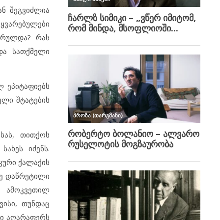
ან შეგვიძლია
ეყვარებულები
ასრულდა? რას
და სათქმელი
ლ ეპიტაფიებს
ული შტატების
სას, თითქოს
სახეს იძენს.
კური ქალაქის
დე დაწრეტილი
ე ამოკვეთილ
ისი, თუნდაც
ინი აღარაფერს