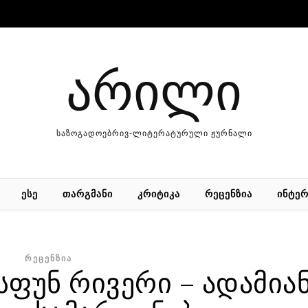
არილი
საზოგადოებრივ-ლიტერატურული ჟურნალი
ᲔᲡᲔ
ᲗᲐᲠᲒᲛᲐᲜᲘ
ᲙᲠᲘᲢᲘᲙᲐ
ᲠᲔᲪᲔᲜᲖᲘᲐ
ᲘᲜᲢᲔᲠ
ᲠᲔᲪᲔᲜᲖᲘᲐ
სფუნ რივერი – ადამია