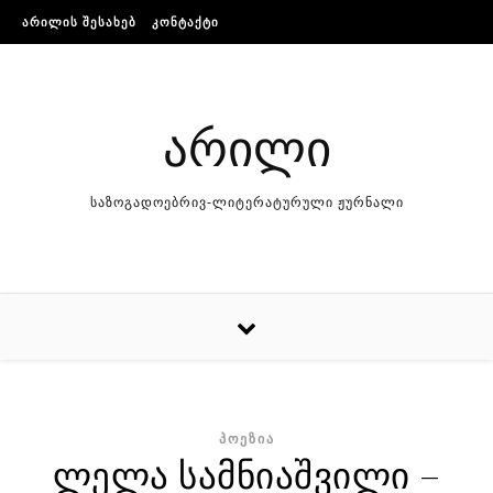
Skip to content
ᲐᲠᲘᲚᲘᲡ ᲨᲔᲡᲐᲮᲔᲑ
ᲙᲝᲜᲢᲐᲥᲢᲘ
არილი
საზოგადოებრივ-ლიტერატურული ჟურნალი
ᲞᲝᲔᲖᲘᲐ
ლელა სამნიაშვილი –