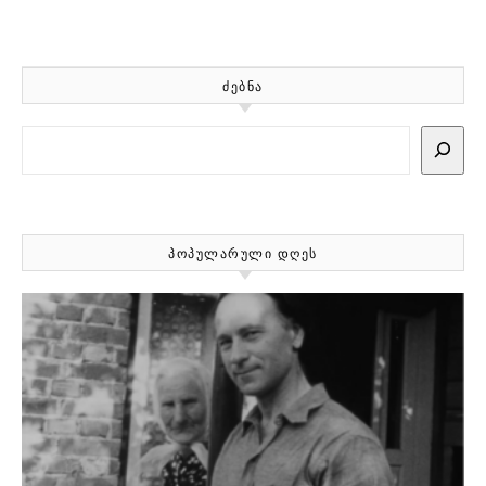
ᲫᲔᲑᲜᲐ
Search
ᲞᲝᲞᲣᲚᲐᲠᲣᲚᲘ ᲓᲦᲔᲡ