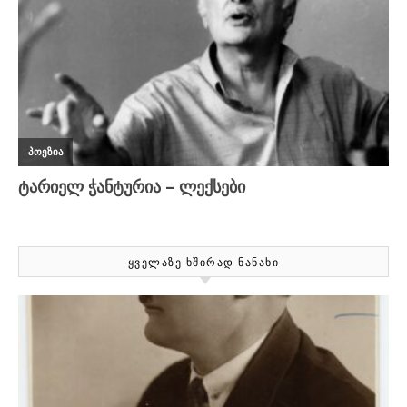
ᲧᲕᲔᲚᲐᲖᲔ ᲮᲨᲘᲠᲐᲓ ᲜᲐᲜᲐᲮᲘ