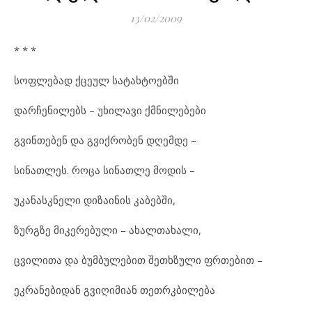
13/02/2009
* * *
სოფ
ლე
ბად ქცე
ულ სა
ტახ
ტო
ებ
ში
დარ
ჩე
ნი
ლებს – უხ
ი
ლა
ვი ქმნი
ლე
ბე
ბი
გვინ
თე
ბენ და გვიქ
რო
ბენ დღემ
დე –
სი
ნათ
ლეს. რო
ცა სი
ნათ
ლე მო
დის –
უკ
ა
ნას
კ
ნე
ლი დი
ზა
ი
ნის კა
ბებ
ში,
ზურ
გ
ზე მი
კე
რე
ბუ
ლი – ახ
ალ
თა
ხა
ლი,
ცვი
ლი
თა და ბუმ
ბუ
ლე
ბით შეთხ
ზუ
ლი ფრთე
ბით –
ეკ
რა
ნე
ბი
დან გვი
ღი
მი
ან თეთ
რ
კ
ბი
ლე
ბა