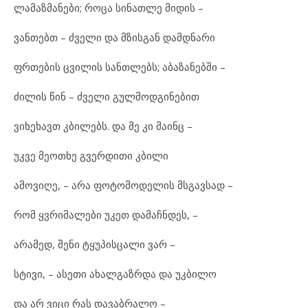
ლა
მაზ
მა
ნე
ბი; რო
ცა სი
ნათ
ლე მი
დის –
ვან
თებთ – ძვე
ლი და მზის
გან დამ
დ
ნა
რი
ფრთე
ბის ცვი
ლის სან
თ
ლებს; აბ
ა
ზა
ნებ
ში –
ძი
ლის წინ – ძვე
ლი გულ
მოდ
გი
ნე
ბით
ვი
ხე
ხავთ კბი
ლებს. და მე კი მა
ინც –
უკ
ვე მე
ოთხე გვერ
დი
თი კბი
ლი
ამ
ო
ვი
ღე, – არა ფო
ტო
მო
დე
ლის მსგავ
სად –
რომ ყვრი
მა
ლე
ბი უკ
ეთ და
მაჩ
ნ
დეს, –
არ
ა
მედ, შე
ნი ტყუ
პის
ცა
ლი ვარ –
სტი
ვი, – ას
ე
თი ახ
ალ
გაზ
რ
და და უკ
ბი
ლო
და არ ვი
ცი რას და
ვაბ
რა
ლო –