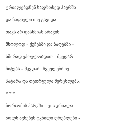
ტრი
ა
ლებ
დ
ნენ საფ
რ
თხედ ჰა
ერ
ში
და ზაფხუ
ლი ისე გა
ვი
და –
თავს არ დას
ხ
მი
ან არ
ა
ვის,
მხო
ლოდ – ქუ
ჩებ
ში და ბა
ღებ
ში –
ხში
რად ვპო
უ
ლობ
დით – მკვდარ
ჩი
ტებს – მკვდარ, ჩვე
უ
ლებ
რივ
პა
ტა
რა და თეთ
რ
გუ
ლა მერ
ცხ
ლებს.
* * *
ბორ
ჯო
მის პარ
კ
ში – ცის კრი
ა
ლა
ზოლს ავ
სე
ბენ ტკბი
ლი ღრუბ
ლე
ბი –