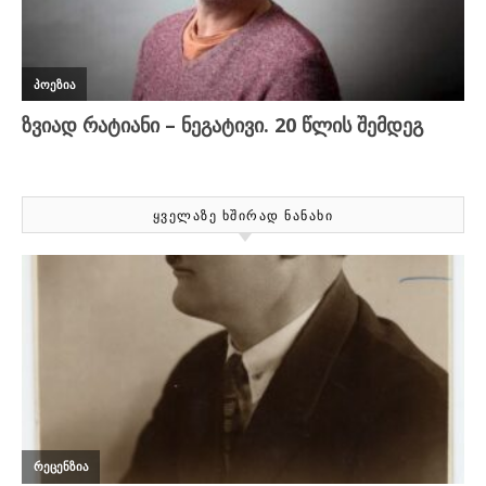
ᲧᲕᲔᲚᲐᲖᲔ ᲮᲨᲘᲠᲐᲓ ᲜᲐᲜᲐᲮᲘ