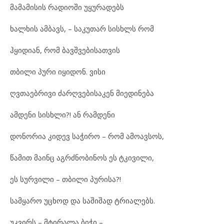
მა
მა
მი
სის რა
დი
ო
ში უყ
უ
რა
დებს
ხალ
ხის ამ
ბავს, – სა
კუ
თარ სისხლს რომ
ჰყი
დი
ან, რომ ბავ
შ
ვე
ბი
სათ
ვის
თბი
ლი პუ
რი იყ
ი
დონ. ვი
სი
ღვთა
ებ
რი
ვი ძარ
ღ
ვე
ბი
სა
კენ მი
ე
დი
ნე
ბა
ამ
დე
ნი სის
ხ
ლი?! ან რამ
დე
ნი
დო
ნო
რია კი
დევ სა
ჭი
რო – რომ ამ
ო
ავ
სოს,
წა
მით მა
ინც აგრ
ძ
ნო
ბი
ნოს ეს ტკი
ვი
ლი,
ეს სურ
ვი
ლი – თბი
ლი პუ
რი
სა?!
სამ
ყა
რო უც
ხოდ და სა
ში
შად ტრი
ა
ლებს.
უკ
ვირს – მტი
რა
ლა ბი
ჭი –