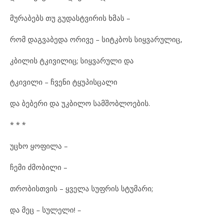
მუ
რა
ბებს თუ გუ
დას
ტ
ვი
რის ხმას –
რომ დაგ
ვა
ბე
და ორ
ი
ვე – სიტ
კ
ბოს სიყ
ვა
რუ
ლიც,
კბი
ლის ტკი
ვი
ლიც; სიყ
ვა
რუ
ლი და
ტკი
ვი
ლი – ჩვე
ნი ტყუ
პის
ცა
ლი
და ბე
ბე
რი და უკ
ბი
ლო სამ
შობ
ლო
ე
ბის.
* * *
უც
ხო ყო
ფი
ლა –
ჩე
მი ძმო
ბი
ლი –
თრო
ბის
თ
ვის – ყვე
ლა სუფ
რის სტუ
მა
რი;
და მეც – სუ
ლე
ლი! –