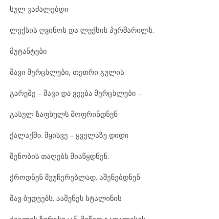
სულ ვა
ძა
ლებ
დი –
ლექ
სის ღვი
ნოს და ლექ
სის პურ
მა
რილს.
მუ
ტან
ტე
ბი
შა
ვი მერ
ცხ
ლე
ბი, თეთ
რი გუ
ლის
გა
რე
შე – შა
ვი და ვე
ე
ბა მერ
ცხ
ლე
ბი –
გა
სულ ზაფხულს მოფ
რინ
დ
ნენ
ქა
ლაქ
ში. მყის
ვე – ყვე
ლა
ზე დი
დი
შე
ნო
ბის თა
ღებს მი
აწყ
დ
ნენ.
ქროდ
ნენ შე
უ
ჩე
რებ
ლად. აშ
ე
ნებ
დ
ნენ
შავ ბუ
დე
ებს. ააშ
ე
ნეს სტა
ლი
ნის