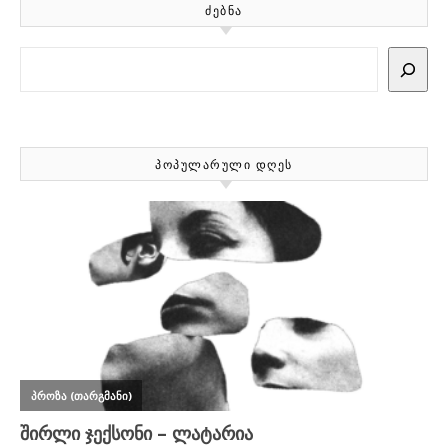
ᲫᲔᲑᲜᲐ
Search
ᲞᲝᲞᲣᲚᲐᲠᲣᲚᲘ ᲓᲦᲔᲡ