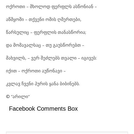
ოქ
რო
თი – მხო
ლოდ ფერფლს ას
წო
ნი
ან –
აწმ
ყო
ში – თქვე
ნი ომ
ის ღმერ
თე
ბი,
წარ
სუ
ლიც – ფერ
ფ
ლის თა
ნას
წო
რია;
და მო
მა
ვალ
საც – თუ გა
უს
წო
რებთ –
მახ
ვილს, – ვერ შეძ
ლებს თვა
ლი – იგ
ი
ვეს:
იქ
ით – ოქ
რო
თი აუწ
ო
ნა
ვი –
კვლავ ჩვე
ნი პუ
რის ყა
ნა ბი
ბი
ნებს.
© “
არილი“
Facebook Comments Box