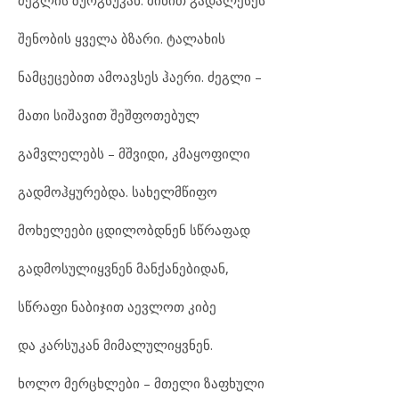
ძეგ
ლის ზურ
გ
სუ
კან. მი
წით გა
და
ლე
სეს
შე
ნო
ბის ყვე
ლა ბზა
რი. ტა
ლა
ხის
ნამ
ცე
ცე
ბით ამ
ო
ავ
სეს ჰა
ე
რი. ძეგ
ლი –
მა
თი სი
შა
ვით შეშ
ფო
თე
ბულ
გამ
ვ
ლე
ლებს – მშვი
დი, კმა
ყო
ფი
ლი
გად
მოჰ
ყუ
რებ
და. სა
ხელ
მ
წი
ფო
მო
ხე
ლე
ე
ბი ცდი
ლობ
დ
ნენ სწრა
ფად
გად
მო
სუ
ლიყ
ვ
ნენ მან
ქა
ნე
ბი
დან,
სწრა
ფი ნა
ბი
ჯით აევ
ლოთ კი
ბე
და კარ
სუ
კან მი
მა
ლუ
ლიყ
ვ
ნენ.
ხო
ლო მერ
ცხ
ლე
ბი – მთე
ლი ზაფხუ
ლი