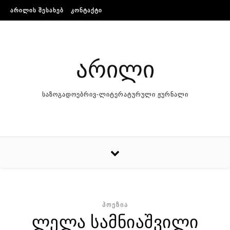
Skip to content
ᲐᲠᲘᲚᲘᲡ ᲨᲔᲡᲐᲮᲔᲑ
ᲙᲝᲜᲢᲐᲥᲢᲘ
არილი
საზოგადოებრივ-ლიტერატურული ჟურნალი
ᲞᲝᲔᲖᲘᲐ
ლელა სამნიაშვილი