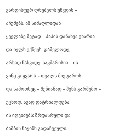
ვარ
დის
ფერ ღრუ
ბელს უწვ
დის –
აჩ
უ
მებს. ამ სი
მაღ
ლი
დან
ყვე
ლა
ზე მე
ტად – პა
პის და
ნახ
ვა უხ
ა
რია
და ხელს უქ
ნევს: და
მე
ლო
დე,
არ
სად წახ
ვი
დე. საკ
მა
რი
სია – ის –
ვინც გიყ
ვარს – თვალს მი
ე
ფა
როს
და სა
მოთხეც – შე
ნი
ა
ნად – შენს გარ
შე
მო –
უც
ხოდ, ავ
ად დატ
რი
ალ
დე
ბა.
ის იღ
ვი
ძებს: ზრდას
რუ
ლი და
ბამ
ბის ნა
ყინს გა
დაჩ
ვე
უ
ლი.