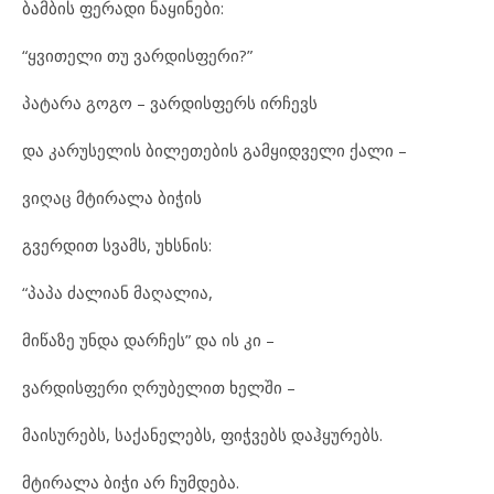
ბამ
ბის ფე
რა
დი ნა
ყი
ნე
ბი:
“ყვი
თე
ლი თუ ვარ
დის
ფე
რი?”
პა
ტა
რა გო
გო – ვარ
დის
ფერს ირ
ჩევს
და კა
რუ
სე
ლის ბი
ლე
თე
ბის გამ
ყიდ
ვე
ლი ქა
ლი –
ვი
ღაც მტი
რა
ლა ბი
ჭის
გვერ
დით სვამს, უხს
ნის:
“პა
პა ძა
ლი
ან მა
ღა
ლია,
მი
წა
ზე უნ
და დარ
ჩეს” და ის კი –
ვარ
დის
ფე
რი ღრუ
ბე
ლით ხელ
ში –
მა
ი
სუ
რებს, სა
ქა
ნე
ლებს, ფიჭ
ვებს დაჰ
ყუ
რებს.
მტი
რა
ლა ბი
ჭი არ ჩუმ
დე
ბა.