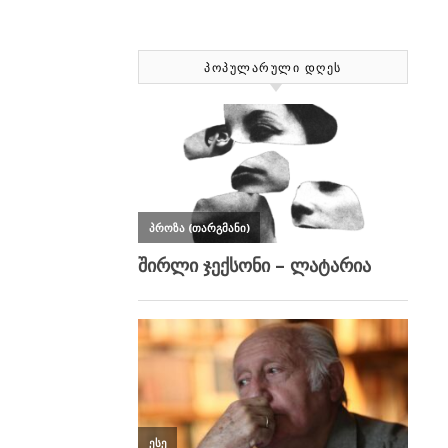
ᲞᲝᲞᲣᲚᲐᲠᲣᲚᲘ ᲓᲦᲔᲡ