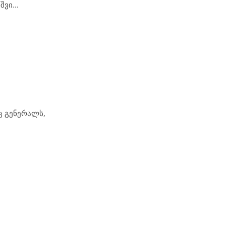
ვშვი…
ც გენერალს,