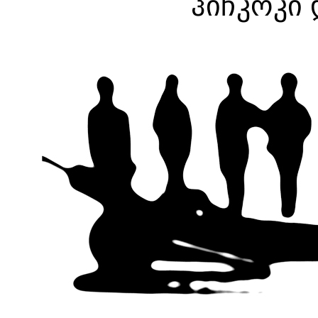
ჰიჩკოკი 