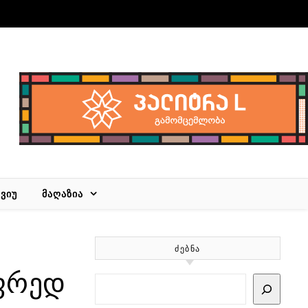
ᲕᲘᲣ
ᲛᲐᲦᲐᲖᲘᲐ
ᲫᲔᲑᲜᲐ
ლფრედ
Search