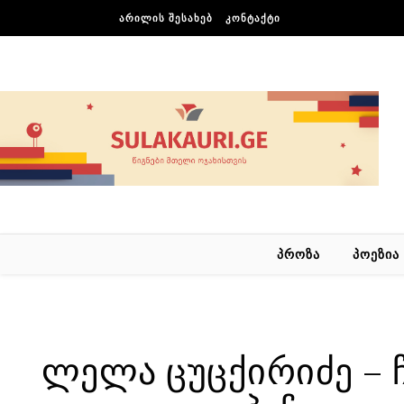
Skip to content
ᲐᲠᲘᲚᲘᲡ ᲨᲔᲡᲐᲮᲔᲑ
ᲙᲝᲜᲢᲐᲥᲢᲘ
ᲞᲠᲝᲖᲐ
ᲞᲝᲔᲖᲘᲐ
ლელა ცუცქირიძე – 