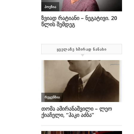
ᲧᲕᲔᲚᲐᲖᲔ ᲮᲨᲘᲠᲐᲓ ᲜᲐᲜᲐᲮᲘ