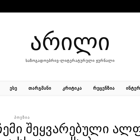
არილი
საზოგადოებრივ-ლიტერატურული ჟურნალი
ᲔᲡᲔ
ᲗᲐᲠᲒᲛᲐᲜᲘ
ᲙᲠᲘᲢᲘᲙᲐ
ᲠᲔᲪᲔᲜᲖᲘᲐ
ᲘᲜᲢᲔᲠ
ᲞᲝᲔᲖᲘᲐ
ჩემი შეყვარებული ა