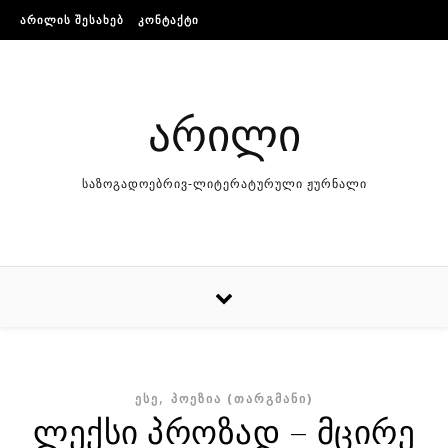
Skip to content
ᲐᲠᲘᲚᲘᲡ ᲨᲔᲡᲐᲮᲔᲑ
ᲙᲝᲜᲢᲐᲥᲢᲘ
არილი
საზოგადოებრივ-ლიტერატურული ჟურნალი
,
ᲔᲡᲔ
ᲞᲝᲔᲖᲘᲐ (ᲗᲐᲠᲒᲛᲐᲜᲘ)
ლექსი პროზად – მცირე