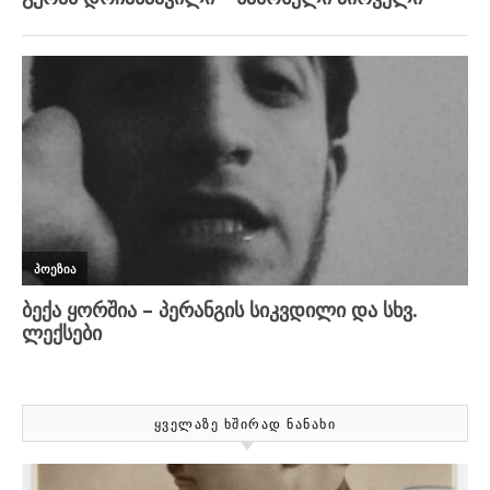
ᲧᲕᲔᲚᲐᲖᲔ ᲮᲨᲘᲠᲐᲓ ᲜᲐᲜᲐᲮᲘ