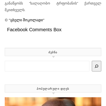
განაწყობს “სალაღობო ტრფობანის” ქართველ
მკითხველს.
© “ცხელი შოკოლადი”
Facebook Comments Box
ᲫᲔᲑᲜᲐ
Search
ᲞᲝᲞᲣᲚᲐᲠᲣᲚᲘ ᲓᲦᲔᲡ