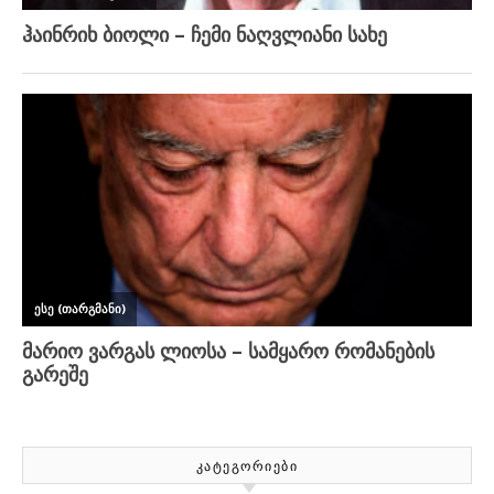
ᲙᲐᲢᲔᲒᲝᲠᲘᲔᲑᲘ