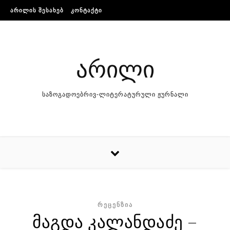
Skip to content
ᲐᲠᲘᲚᲘᲡ ᲨᲔᲡᲐᲮᲔᲑ
ᲙᲝᲜᲢᲐᲥᲢᲘ
არილი
საზოგადოებრივ-ლიტერატურული ჟურნალი
ᲠᲔᲪᲔᲜᲖᲘᲐ
მაგდა კალანდაძე –