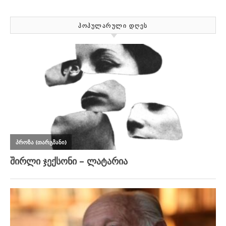
ᲞᲝᲞᲣᲚᲐᲠᲣᲚᲘ ᲓᲦᲔᲡ