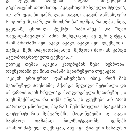
და ტილების არჩევანი… ძალიან საინტერესოა
გადმოცემის ფორმითაც, აკაკისთვის უჩვეულო სტილია,
თუ არ ვცდები ჟანრულად თავად აკაკიმ განსაზღვრა
როგორც “ზღაპრული მოთხრობა”. თუმცა, რა თქმა უნდა,
ყველაზე ცნობილი ტექსტი “ბაში-აჩუკი” და “ჩემი
თავგადასავალია”. ამის მიუხედავად, მე ვერ ვიტყვი,
რომ პროზაში იყო აკაკი აკაკი, აკაკი იყო ლექსებში…
თუმცა “ჩემი თავგადასავალი” მემგონი ძალიან კარგი
ავტობიოგრაფიული ტექსტია…”
ცალკე თემაა აკაკის ცხოვრების წესი, ხუმრობა-
ოხუნჯობანი და მისი თამამი სკაბრეზული ლექსები:
“აკაკის ერთ-ერთი “დამსახურებაა” ისიც, რომ მას
სკაბრეზულ პოეზიაშიც ჰქონდა წვლილი შეტანილი და
იმ დროისთვის სრულიად მოულოდნელი სკაბრეზიც კი
აქვს შექმნილი. რა თქმა უნდა, ეს ლექსები არ არის
ფართოდ ცნობილი, მაგრამ, შემონახულია სხვადასხვა
ლიტერატორის მემუარებში, მოგონებებში. აქ აკაკი
საკმაოდ თამამად ბილწსიტყვაობს, იყენებს
არანორმატიულ ლექსიკას, ანუ იგი ტიპიური სახალხო