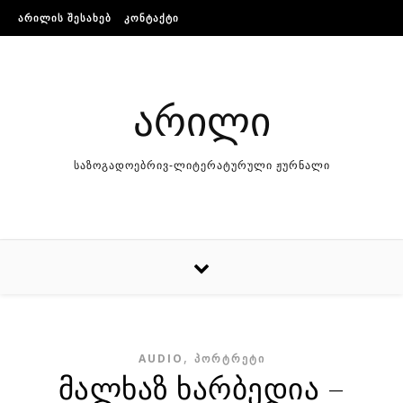
Skip to content
ᲐᲠᲘᲚᲘᲡ ᲨᲔᲡᲐᲮᲔᲑ
ᲙᲝᲜᲢᲐᲥᲢᲘ
არილი
საზოგადოებრივ-ლიტერატურული ჟურნალი
,
AUDIO
ᲞᲝᲠᲢᲠᲔᲢᲘ
მალხაზ ხარბედია –