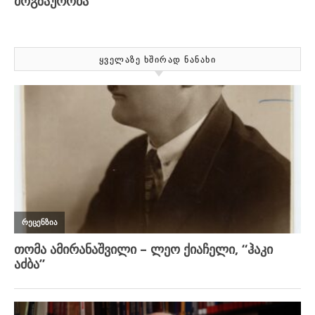
ᲧᲕᲔᲚᲐᲖᲔ ᲮᲨᲘᲠᲐᲓ ᲜᲐᲜᲐᲮᲘ