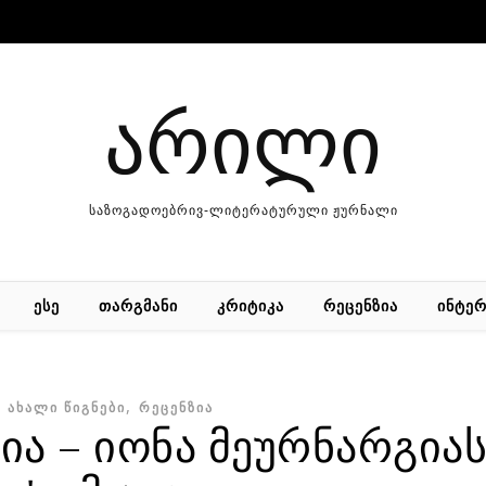
არილი
საზოგადოებრივ-ლიტერატურული ჟურნალი
ᲔᲡᲔ
ᲗᲐᲠᲒᲛᲐᲜᲘ
ᲙᲠᲘᲢᲘᲙᲐ
ᲠᲔᲪᲔᲜᲖᲘᲐ
ᲘᲜᲢᲔᲠ
,
,
ᲐᲮᲐᲚᲘ ᲬᲘᲒᲜᲔᲑᲘ
ᲠᲔᲪᲔᲜᲖᲘᲐ
ია – იონა მეურნარგია