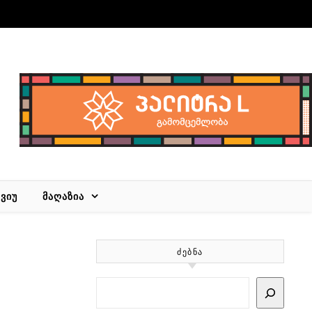
ᲕᲘᲣ
ᲛᲐᲦᲐᲖᲘᲐ
ᲫᲔᲑᲜᲐ
ს
Search