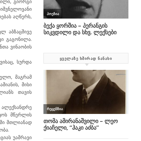
ვილი, გიორგი
ნიშვნელოვანი
რებას აღწერს,
ელ აბზაცშივე
კი გაგონილა.
ნთა ვინაობის
ᲧᲕᲔᲚᲐᲖᲔ ᲮᲨᲘᲠᲐᲓ ᲜᲐᲜᲐᲮᲘ
ვისაც, სურდა
ელო, მაგრამ
მიანის, მისი
ლიანს თავის
ი ალექსანდრე
იყოს მწერლის
ტომი მთლიანად
ობა.
გიას უამრავი