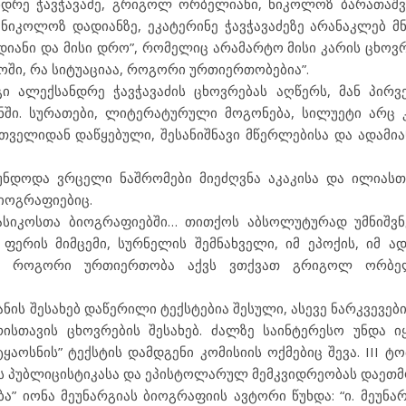
ნდრე ჭავჭავაძე, გრიგოლ ორბელიანი, ნიკოლოზ ბარათაშ
 ნიკოლოზ დადიანზე, ეკატერინე ჭავჭავაძეზე არანაკლებ მ
ადიანი და მისი დრო”, რომელიც არამარტო მისი კარის ცხოვ
ში, რა სიტუაციაა, როგორი ურთიერთობებია”.
ი ალექსანდრე ჭავჭავაძის ცხოვრებას აღწერს, მან პირვ
ნში. სურათები, ლიტერატურული მოგონება, სილუეტი არც 
ელიდან დაწყებული, შესანიშნავი მწერლებისა და ადამია
ნდოდა ვრცელი ნაშრომები მიეძღვნა აკაკისა და ილიასთ
იოგრაფიებიც.
ასიკოსთა ბიოგრაფიებში… თითქოს აბსოლუტურად უმნიშვნ
ერის მიმცემი, სურნელის შემნახველი, იმ ეპოქის, იმ ადა
 თუ როგორი ურთიერთობა აქვს ვთქვათ გრიგოლ ორბე
ს შესახებ დაწერილი ტექსტებია შესული, ასევე ნარკვევებ
ისთავის ცხოვრების შესახებ. ძალზე საინტერესო უნდა 
ტყაოსნის” ტექსტის დამდგენი კომისიის ოქმებიც შევა. III 
იას პუბლიცისტიკასა და ეპისტოლარულ მემკვიდრეობას დაეთმ
” იონა მეუნარგიას ბიოგრაფიის ავტორი წუხდა: “ი. მეუნარ