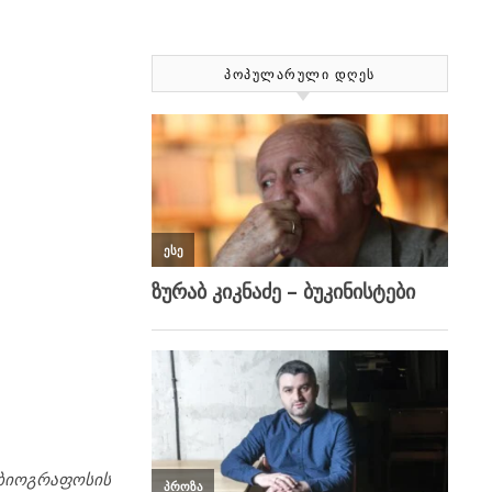
ᲞᲝᲞᲣᲚᲐᲠᲣᲚᲘ ᲓᲦᲔᲡ
 ბიოგრაფოსის