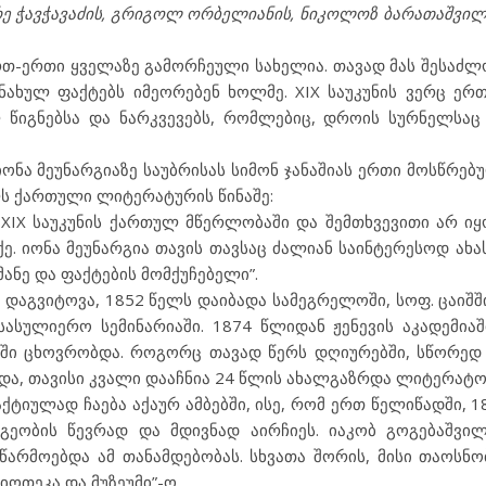
ე ჭავჭავაძის, გრიგოლ ორბელიანის, ნიკოლოზ ბარათაშვილ
თ-ერთი ყველაზე გამორჩეული სახელია. თავად მას შესაძლ
ონახულ ფაქტებს იმეორებენ ხოლმე. XIX საუკუნის ვერც ერ
 წიგნებსა და ნარკვევებს, რომლებიც, დროის სურნელსაც
ონა მეუნარგიაზე საუბრისას სიმონ ჯანაშიას ერთი მოსწრებ
ლს ქართული ლიტერატურის წინაშე:
IX საუკუნის ქართულ მწერლობაში და შემთხვევითი არ იყ
. იონა მეუნარგია თავის თავსაც ძალიან საინტერესოდ ახას
ნე და ფაქტების მომქუჩებელი”.
 დაგვიტოვა, 1852 წელს დაიბადა სამეგრელოში, სოფ. ცაიშშ
ასულიერო სემინარიაში. 1874 წლიდან ჟენევის აკადემია
ზში ცხოვრობდა. როგორც თავად წერს დღიურებში, სწორედ
უნდა, თავისი კვალი დააჩნია 24 წლის ახალგაზრდა ლიტერატო
ტიულად ჩაება აქაურ ამბებში, ისე, რომ ერთ წელიწადში, 1
მგეობის წევრად და მდივნად აირჩიეს. იაკობ გოგებაშვი
აწარმოებდა ამ თანამდებობას. სხვათა შორის, მისი თაოსნ
ოთეკა და მუზეუმი”-ო.