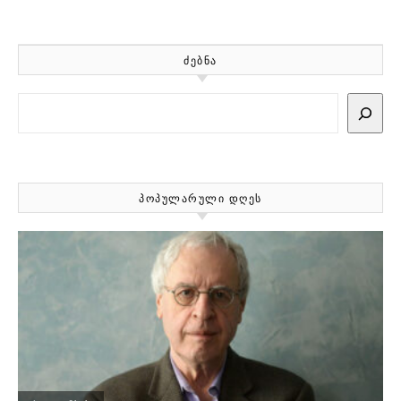
ᲫᲔᲑᲜᲐ
Search
ᲞᲝᲞᲣᲚᲐᲠᲣᲚᲘ ᲓᲦᲔᲡ