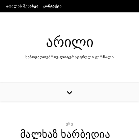
Skip to content
ᲐᲠᲘᲚᲘᲡ ᲨᲔᲡᲐᲮᲔᲑ
ᲙᲝᲜᲢᲐᲥᲢᲘ
არილი
საზოგადოებრივ-ლიტერატურული ჟურნალი
ᲔᲡᲔ
მალხაზ ხარბედია –