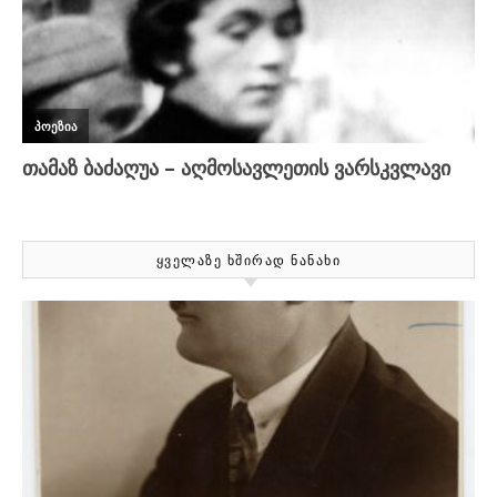
ᲧᲕᲔᲚᲐᲖᲔ ᲮᲨᲘᲠᲐᲓ ᲜᲐᲜᲐᲮᲘ