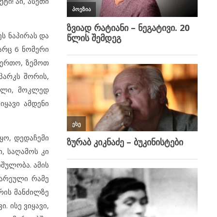
ტი! აი, ასეთი
ეს ნაპირას და
არც 6 ნომერი
საერთო, ზემოთ
პარკს შორის,
ალი, მოკლედ
იყავი ამდენი
ყო, დედაჩემი
, საღამოს კი
იშულობა. ამის
ნარეული რამე
რის მანძილზე
. ისე ვიყავი,