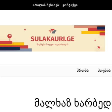
Skip to content
ᲐᲠᲘᲚᲘᲡ ᲨᲔᲡᲐᲮᲔᲑ
ᲙᲝᲜᲢᲐᲥᲢᲘ
ᲞᲠᲝᲖᲐ
ᲞᲝᲔᲖᲘᲐ
მალხაზ ხარბედი