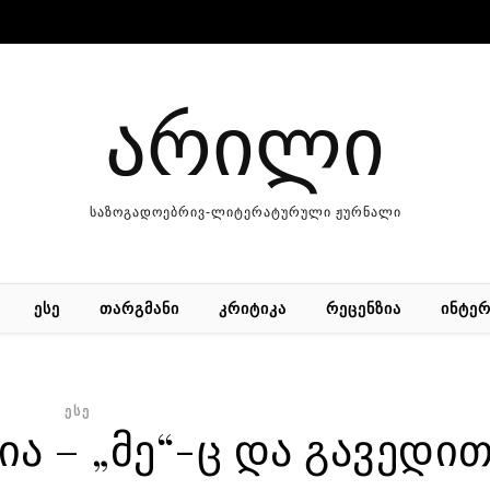
არილი
საზოგადოებრივ-ლიტერატურული ჟურნალი
ᲔᲡᲔ
ᲗᲐᲠᲒᲛᲐᲜᲘ
ᲙᲠᲘᲢᲘᲙᲐ
ᲠᲔᲪᲔᲜᲖᲘᲐ
ᲘᲜᲢᲔᲠ
ᲔᲡᲔ
ა – „მე“-ც და გავედი