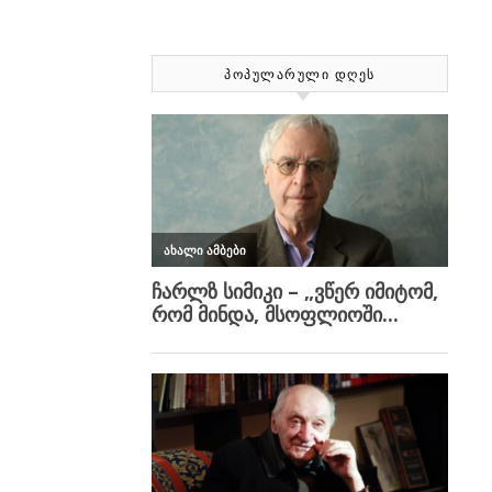
ᲞᲝᲞᲣᲚᲐᲠᲣᲚᲘ ᲓᲦᲔᲡ