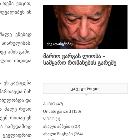
თემა. ვიცით,
ოუყალიბეს ის
 მალე ვნებად
სიარულისას,
ეც ამის გამო.
ცმლით იხდიდა
 ეს გატაცება
ᲙᲐᲢᲔᲒᲝᲠᲘᲔᲑᲘ
მართავდა მის
ითხულობდა და
AUDIO
(47)
და მალე რუსო
Uncategorized
(150)
ქემ, რითაც ეს
VIDEO
(1)
და სამუდამოდ
ახალი ამბები
(307)
ახალი წიგნები
(264)
, ყველაფრით