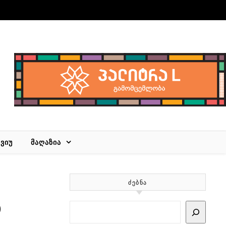
ᲕᲘᲣ
ᲛᲐᲦᲐᲖᲘᲐ
ᲫᲔᲑᲜᲐ
თ
Search