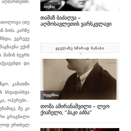
 აღმართებში.
პათოლოგი (თუ
ნ ბიძა. კარზე
ჩნდა, ეგრევე
მაგზავნა ექიმ
ᲧᲕᲔᲚᲐᲖᲔ ᲮᲨᲘᲠᲐᲓ ᲜᲐᲜᲐᲮᲘ
 მაშინ ბევრს
აქვავებდა და
წყო, კამათში
 სხვადასხვა
კა, ოპერები…
აშიც). მე კი
არი გრაგნილი
ხოლოდ ერთხელ