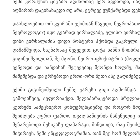
ჩემი კორპუსის ციცაბო აღმართზე ვერ ავდიოდი, ძა
აღმართს დავინახავდი თუ არა, ეგრევე ვუჩქარებდი ფეხ
დაახლოებით ორ კვირაში ექიმთან წავედი, ნევროპათ
ნევროლოგი?) იყო გვარად ვირსალაძე, ელისო ვირსალაძ
დინი ვირსალაძის დიდი პოსტერი ჰქონდა გაკრული. მ
დამამშვიდა, საუბარსაც შევყევით. ცოტა ხანში მითხრა
გიგინეიშვილთან, მე მგონი, ნეირო-ფსიქიატრია (მოკლ
ვეწეოდი და ხანდახან შეტევებიც მქონდა ხოლმე, მა
მაშეშებდა და ვრჩებოდი ერთი-ორი წუთი ასე გაღიმებუ
ექიმი გიგინეიშვილი ჩემზე უარესი გიჟი აღმოჩნდა.
გამოვიწვიე, ავფორიაქდი. მელაპარაკებოდა სრულ
კუთხეში სამეცნიერო კონფერენციებზე და როგორ შოუ
შეიძლება უფრო ფართო თვალსაწიერის მსმენელიც იყო
მეზარებოდა მუსიკაზე ლაპარაკი, მინდოდა, რაც შეიძ
მიჭირავს, ჩემი ენცეფალოგრამაა. თან მეც ხომ მელო