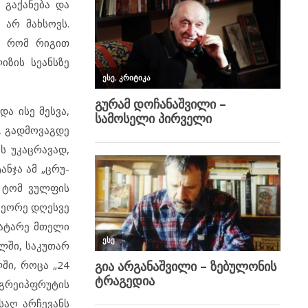
 გაქანება და
 არ მახსოვს.
თ, რომ რიგით
იზის სეანსზე
ა ისე მესვა,
ე, გადმოვაგდე
ს უკაცრავად,
ანჯა ამ „ცრუ-
. ტომ ვულფის
 მეორე დღესვე
ვატარე მთელი
ლში, საკუთარ
ში, როცა „24
, გრეიპფრუტის
საღ არჩევანს