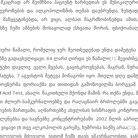
მ მკაცრად არ შეიმჩნია პაციენტ ხარბედიას ეს მუსიკალური
ნევროზების და ალკოჰოლიზმის თემას დაუბრუნდა, ზუსტად
 მაწყვეტინებდა, არ ვიცი, ალბათ მაგრძნობინებდა ამი
ზე ჩემი ამბების მოსაყოლად (სხვათა შორის, ფსიქოანალ
.
იერი წამალი, რომელიც ჯერ მეოთხედებად უნდა დამეტეხა დ
ბზე გადავსულიყავი. 64 ლარი ღირდა ეს წამალი
[1]
. შევიძინ
ეხი დავლიე. ველი შვებას, გაცისკროვნებას, მაგრამ, ნურა
მატეხა, 7 აგვისტოს შეტევა მონაგონი იყო. მთელი დღე დამტ
ელოვნურმა ფორიაქმა და თითიდან გამოწოვილმა ბორგვამ
d Acid Test, ახალი წაკითხული მქონდა მაშინ. რა თქმა უნდა,
სეთ ძლიერ-სამკურნალოებზე და რაღაცნაირ ბრძოლებში გა
ციების მართვაში, აღმართებზე ასვლისას სისწრაფის კონტრო
ენებსა და საგნებზე კონცენტრირებაში. 2002 წლის აპრილ
 ვიყავი (8 თვე ალკოჰოლის გარეშე, ხუმრობა საქმე არაა
[2]
)
ილეულის მძოველი. ვითომ ჩემს თავს ვმკურნალობდი, ჯან