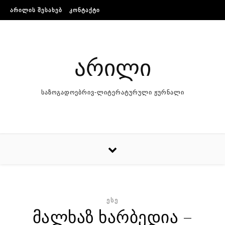
Skip to content
ᲐᲠᲘᲚᲘᲡ ᲨᲔᲡᲐᲮᲔᲑ
ᲙᲝᲜᲢᲐᲥᲢᲘ
არილი
საზოგადოებრივ-ლიტერატურული ჟურნალი
ᲔᲡᲔ
მალხაზ ხარბედია –