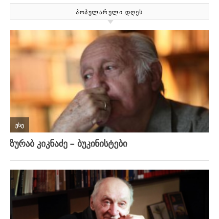
ᲞᲝᲞᲣᲚᲐᲠᲣᲚᲘ ᲓᲦᲔᲡ