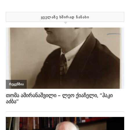
ᲧᲕᲔᲚᲐᲖᲔ ᲮᲨᲘᲠᲐᲓ ᲜᲐᲜᲐᲮᲘ