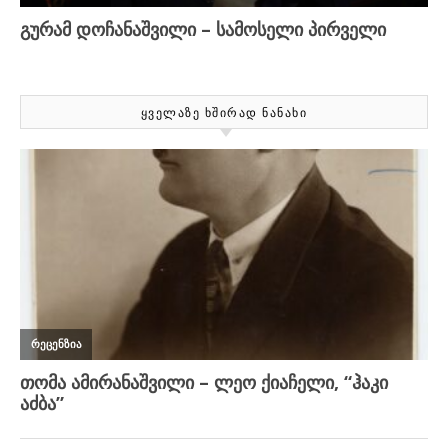
ᲧᲕᲔᲚᲐᲖᲔ ᲮᲨᲘᲠᲐᲓ ᲜᲐᲜᲐᲮᲘ