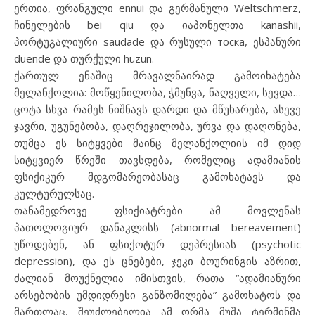
ერთია, ფრანგული ennui და გერმანული Weltschmerz,
ჩინელების bei qiu და იაპონელთა kanashii,
პორტუგალიური saudade და რუსული тоска, ესპანური
duende და თურქული hüzün.
ქართულ ენაშიც მრავალნაირად გამოიხატება
მელანქოლია: მოწყენილობა, ჭმუნვა, ნაღველი, სევდა…
ცოტა სხვა რამეს ნიშნავს დარდი და მწუხარება, ასევე
ჯავრი, უგუნებობა, დაღრეჯილობა, ურვა და დაღონება,
თუმცა ეს სიტყვები მაინც მელანქოლიის იმ დიდ
სიტყვიერ წრეში თავსდება, რომელიც ადამიანის
ფსიქიკურ მდგომარეობასაც გამოხატავს და
კულტურულსაც.
თანამედროვე ფსიქიატრები ამ მოვლენას
პათოლოგიურ დანაკლისს (abnormal bereavement)
უწოდებენ, ან ფსიქოტურ დეპრესიას (psychotic
depression), და ეს ცნებები, ჯეკი ბოურინგის აზრით,
ძალიან მოუქნელია იმისთვის, რათა “ადამიანური
არსებობის უმდიდრესი განზომილება” გამოხატოს და
მართლაც, შეუძლებელია ამ ორმა მუშა ტერმინმა