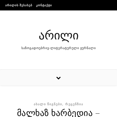
Skip to content
ᲐᲠᲘᲚᲘᲡ ᲨᲔᲡᲐᲮᲔᲑ
ᲙᲝᲜᲢᲐᲥᲢᲘ
არილი
საზოგადოებრივ-ლიტერატურული ჟურნალი
,
ᲐᲮᲐᲚᲘ ᲬᲘᲒᲜᲔᲑᲘ
ᲠᲔᲪᲔᲜᲖᲘᲐ
მალხაზ ხარბედია –