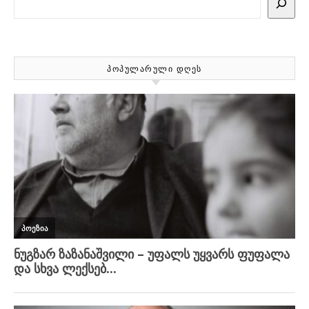
ᲞᲝᲞᲣᲚᲐᲠᲣᲚᲘ ᲓᲦᲔᲡ