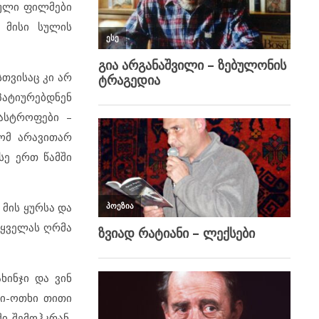
კული ფილმები
 მისი სულის
სთვისაც კი არ
პატიურებდნენ
ტასტროფები –
რომ არავითარ
სე ერთ წამში
მის ყურსა და
 ყველას ღრმა
ხინჯი და ვინ
მი-ოთხი თითი
ი შემოჰკრან,