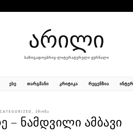
არილი
საზოგადოებრივ-ლიტერატურული ჟურნალი
ᲔᲡᲔ
ᲗᲐᲠᲒᲛᲐᲜᲘ
ᲙᲠᲘᲢᲘᲙᲐ
ᲠᲔᲪᲔᲜᲖᲘᲐ
ᲘᲜᲢᲔᲠ
,
CATEGORIZED
ᲞᲠᲝᲖᲐ
დე – ნამდვილი ამბავი