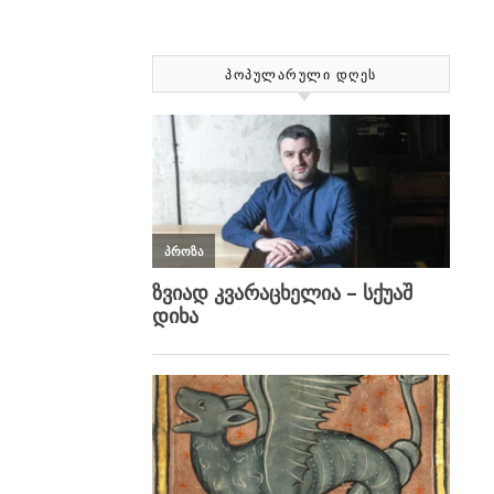
ᲞᲝᲞᲣᲚᲐᲠᲣᲚᲘ ᲓᲦᲔᲡ