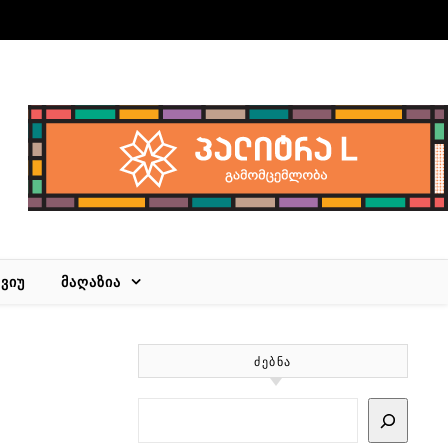
ᲕᲘᲣ
ᲛᲐᲦᲐᲖᲘᲐ
ᲫᲔᲑᲜᲐ
Search