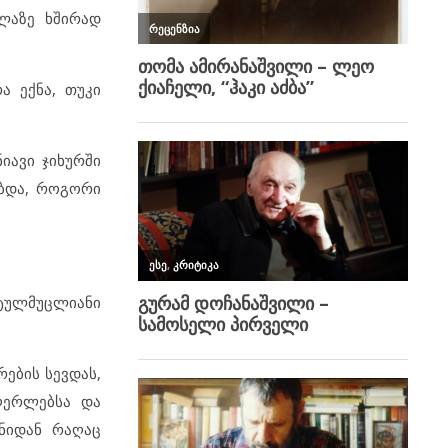
ელაზე ხშირად
ა ექნა, თუკი
იავი ჯიხურში
ობდა, როგორი
უტულმუცლიანი
ების სევდას,
ღერლებსა და
ანიდან რაღაც