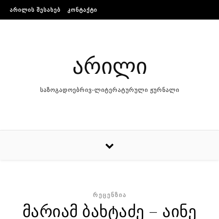
Skip to content
ᲐᲠᲘᲚᲘᲡ ᲨᲔᲡᲐᲮᲔᲑ
ᲙᲝᲜᲢᲐᲥᲢᲘ
არილი
საზოგადოებრივ-ლიტერატურული ჟურნალი
ᲠᲔᲪᲔᲜᲖᲘᲐ
მარიამ ბახტაძე – აინე