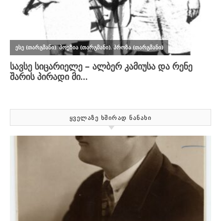
ᲧᲕᲔᲚᲐᲖᲔ ᲮᲨᲘᲠᲐᲓ ᲜᲐᲜᲐᲮᲘ