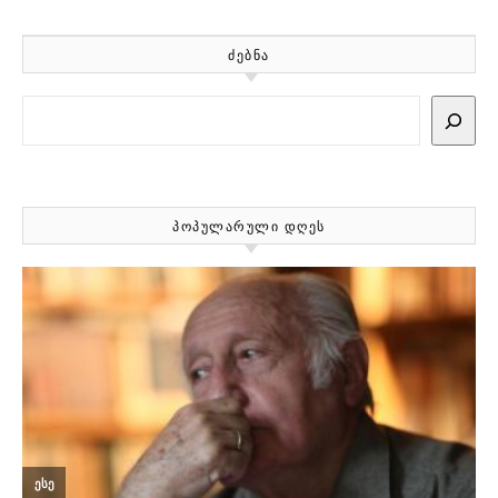
ᲫᲔᲑᲜᲐ
Search
ᲞᲝᲞᲣᲚᲐᲠᲣᲚᲘ ᲓᲦᲔᲡ