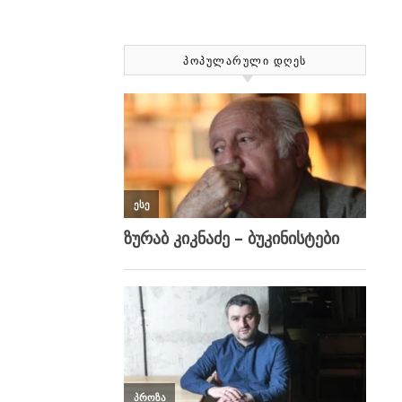
ᲞᲝᲞᲣᲚᲐᲠᲣᲚᲘ ᲓᲦᲔᲡ