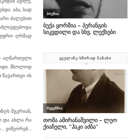
აკიდან ავიღე,
ბდა. აბა, სად
თარი ძალებით
გრძლივდებოდა
ც უფრო ღრმად
მი აღმართული
ᲧᲕᲔᲚᲐᲖᲔ ᲮᲨᲘᲠᲐᲓ ᲜᲐᲜᲐᲮᲘ
ბოდი. მხოლოდ
 წავართვი ის
ზღს მგვრიან,
ი და ახლა რა
გი… ვიმეორებ…