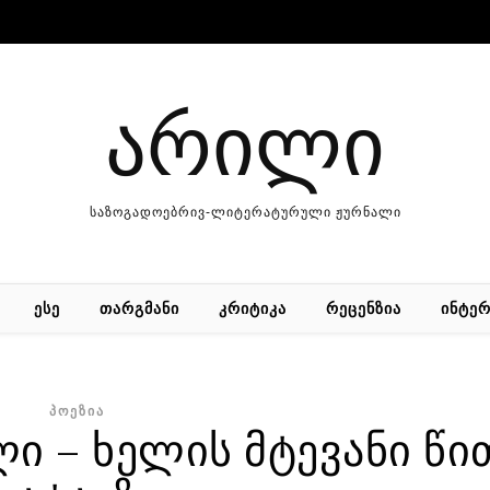
არილი
საზოგადოებრივ-ლიტერატურული ჟურნალი
ᲔᲡᲔ
ᲗᲐᲠᲒᲛᲐᲜᲘ
ᲙᲠᲘᲢᲘᲙᲐ
ᲠᲔᲪᲔᲜᲖᲘᲐ
ᲘᲜᲢᲔᲠ
ᲞᲝᲔᲖᲘᲐ
ლი – ხელის მტევანი წ