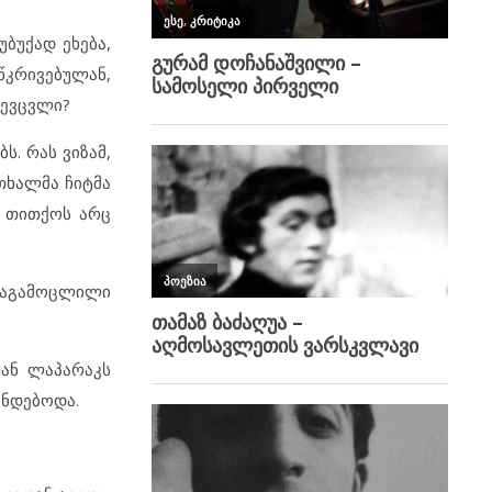
ბუქად ეხება,
წკრივებულან,
შევცვლი?
ს. რას ვიზამ,
თხალმა ჩიტმა
 თითქოს არც
ალაგამოცლილი
თან ლაპარაკს
უნდებოდა.