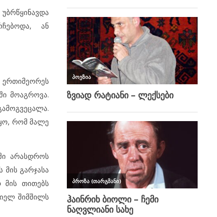
 უბრწყინავდა
რჩებოდა, ან
– ერთიმეორეს
ში მოაგროვა.
გამოგვეცალა.
ყო, რომ მალე
რში არასდროს
 მის გარჯასა
დ მის თითებს
ციელ შიმშილს