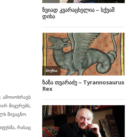
ე ამოიოხრავს
ღარ მიყურებს,
ლს მივაგნო.
სფუსმა, რასაც