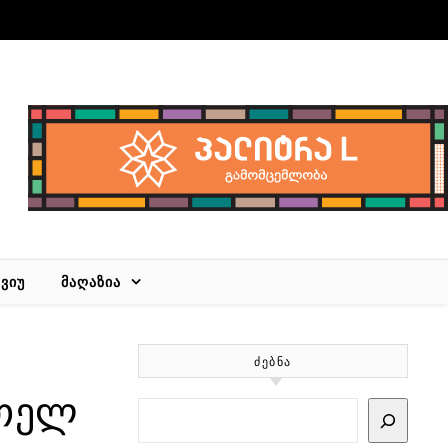
ᲕᲘᲣ
ᲛᲐᲦᲐᲖᲘᲐ
ᲫᲔᲑᲜᲐ
ითელ
Search