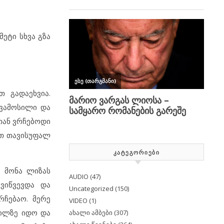
მეტი სხვა გზა
 გადაეხვია.
ევამოსილი და
თთან ვრჩებოდი
ათ თავისუფალ
ᲙᲐᲢᲔᲒᲝᲠᲘᲔᲑᲘ
, მონა ლიზას
AUDIO
(47)
ვიწვევდა და
Uncategorized
(150)
რჩებაო. მერე
VIDEO
(1)
გილზე იდო და
ახალი ამბები
(307)