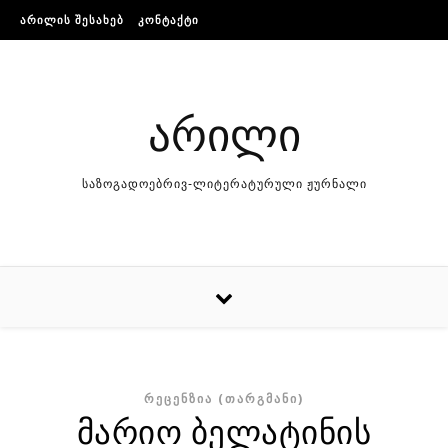
Skip to content
ᲐᲠᲘᲚᲘᲡ ᲨᲔᲡᲐᲮᲔᲑ
ᲙᲝᲜᲢᲐᲥᲢᲘ
არილი
საზოგადოებრივ-ლიტერატურული ჟურნალი
ᲠᲔᲪᲔᲜᲖᲘᲐ (ᲗᲐᲠᲒᲛᲐᲜᲘ)
მარიო ბელატინის