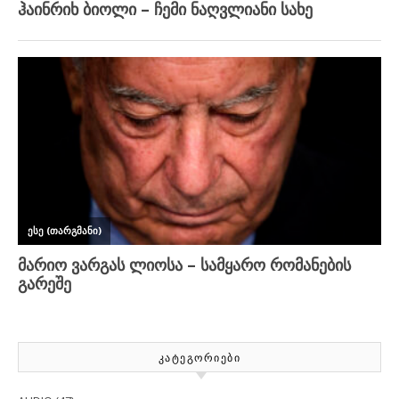
ᲙᲐᲢᲔᲒᲝᲠᲘᲔᲑᲘ