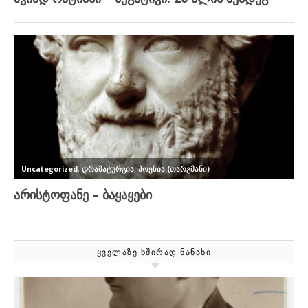
ᲧᲕᲔᲚᲐᲖᲔ ᲮᲨᲘᲠᲐᲓ ᲜᲐᲜᲐᲮᲘ