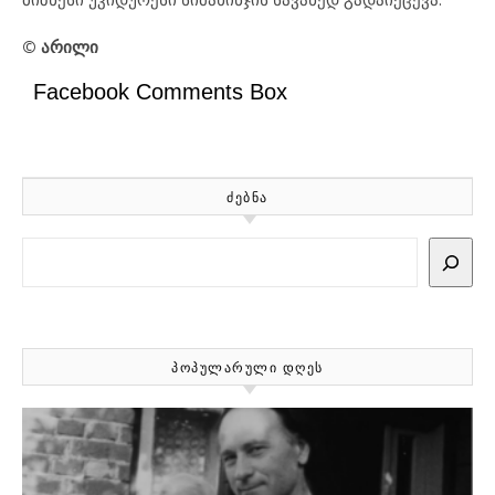
© არილი
Facebook Comments Box
ᲫᲔᲑᲜᲐ
Search
ᲞᲝᲞᲣᲚᲐᲠᲣᲚᲘ ᲓᲦᲔᲡ