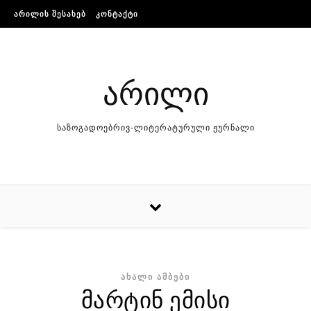
Skip to content
ᲐᲠᲘᲚᲘᲡ ᲨᲔᲡᲐᲮᲔᲑ
ᲙᲝᲜᲢᲐᲥᲢᲘ
არილი
საზოგადოებრივ-ლიტერატურული ჟურნალი
ᲐᲮᲐᲚᲘ ᲐᲛᲑᲔᲑᲘ
მარტინ ემისი