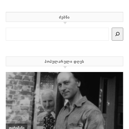
ᲫᲔᲑᲜᲐ
Search
ᲞᲝᲞᲣᲚᲐᲠᲣᲚᲘ ᲓᲦᲔᲡ