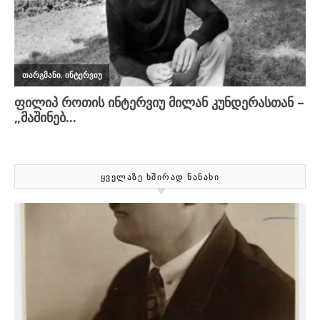
ᲧᲕᲔᲚᲐᲖᲔ ᲮᲨᲘᲠᲐᲓ ᲜᲐᲜᲐᲮᲘ