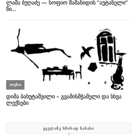
ᲧᲕᲔᲚᲐᲖᲔ ᲮᲨᲘᲠᲐᲓ ᲜᲐᲜᲐᲮᲘ