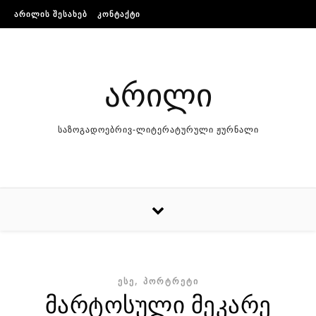
Skip to content
ᲐᲠᲘᲚᲘᲡ ᲨᲔᲡᲐᲮᲔᲑ
ᲙᲝᲜᲢᲐᲥᲢᲘ
არილი
საზოგადოებრივ-ლიტერატურული ჟურნალი
,
ᲔᲡᲔ
ᲞᲝᲠᲢᲠᲔᲢᲘ
მარტოსული მეკარე