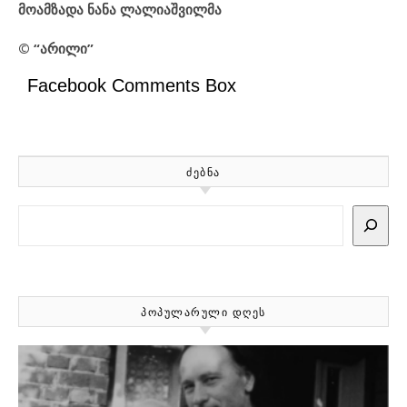
მოამზადა ნანა ლალიაშვილმა
© “
არილი
”
Facebook Comments Box
ᲫᲔᲑᲜᲐ
Search
ᲞᲝᲞᲣᲚᲐᲠᲣᲚᲘ ᲓᲦᲔᲡ