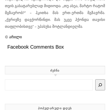
თვის გასატარებლად მიდიოდა. „თუ ასეა, მარტო რატომ
მგზავრობ?“ – ჰკითხა მას ერთ-ერთმა მგზავრმა.
„ქვრივზე დავქორწინდი. მას უკვე ჰქონდა თავისი
თაფლობისთვე“ – უპასუხა შოტლანდიელმა.
© არილი
Facebook Comments Box
ᲫᲔᲑᲜᲐ
Search
ᲞᲝᲞᲣᲚᲐᲠᲣᲚᲘ ᲓᲦᲔᲡ