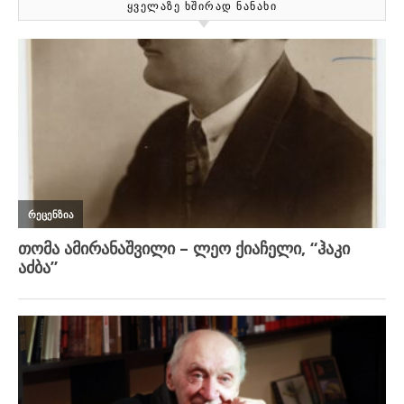
ᲧᲕᲔᲚᲐᲖᲔ ᲮᲨᲘᲠᲐᲓ ᲜᲐᲜᲐᲮᲘ