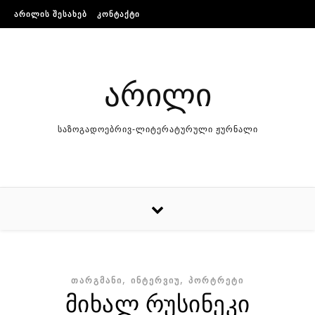
Skip to content
ᲐᲠᲘᲚᲘᲡ ᲨᲔᲡᲐᲮᲔᲑ
ᲙᲝᲜᲢᲐᲥᲢᲘ
არილი
საზოგადოებრივ-ლიტერატურული ჟურნალი
,
,
ᲗᲐᲠᲒᲛᲐᲜᲘ
ᲘᲜᲢᲔᲠᲕᲘᲣ
ᲞᲝᲠᲢᲠᲔᲢᲘ
მიხალ რუსინეკი