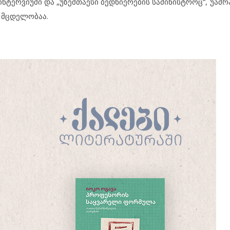
ინტერვიუში და „უზეშთაესი ბედნიერების სამინისტროც“, უამრ
ი მცდელობაა.