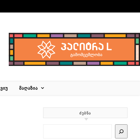
ᲕᲘᲣ
ᲛᲐᲦᲐᲖᲘᲐ
ᲫᲔᲑᲜᲐ
Search