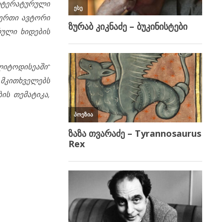
ლიტერატურული
აერთი ავტორი
რული ხიდების
„ლიტოდისეაში“
მკითხველებს
ის თემატიკა,