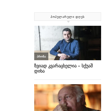
ᲞᲝᲞᲣᲚᲐᲠᲣᲚᲘ ᲓᲦᲔᲡ