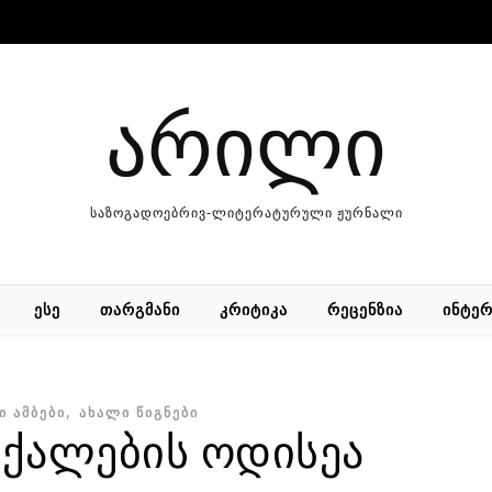
არილი
საზოგადოებრივ-ლიტერატურული ჟურნალი
ᲔᲡᲔ
ᲗᲐᲠᲒᲛᲐᲜᲘ
ᲙᲠᲘᲢᲘᲙᲐ
ᲠᲔᲪᲔᲜᲖᲘᲐ
ᲘᲜᲢᲔᲠ
,
Ი ᲐᲛᲑᲔᲑᲘ
ᲐᲮᲐᲚᲘ ᲬᲘᲒᲜᲔᲑᲘ
ქალების ოდისეა