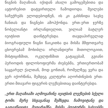
წიგნის მაღაზიას. იქიდან ახალი გამოცემებითა და
ავტორებით დატვირთული ჩამოდიოდა. შვილები
საჩუქრებს ელოდებოდნენ, ის კი გახსნიდა სავსე
ჩანთას და წიგნები ამოჰქონდა. ერთ-ერთ ჯერზე
ნობელიანტი ირლანდიელით, უილიამ ბატლერ
იეიტსით დაინტერესდა. თავდაპირველად
ბიოგრაფიული წიგნი წაიკითხა და მისმა მშფოთვარე
ცხოვრებამ მოხიბლა: ირლანდიური მითოლოგიით,
მისტიციზმით, ოკულტიზმით გატაცებამ, გვიანი
პერიოდის ფილოსოფიურმა ძიებებმა, ურთიერთობამ
საყვარელ ქალთან, მოდ გონთან, რომელზეც ვერა და
ვერ იქორწინა, შემდეგ კელტური აღორძინების ერთ-
ერთი მთავარი ფიგურის ლექსებითაც დაინტერესდა.
„
ერთ მაღაზიაში აღმოვაჩინე იეიტსის ლექსების სქელი
ტომი. მერე სხვაგანაც შემხვდა. ჩამოვიტანე და
გადავწყვიტე, მეთარგმნა. მისმა პოეტურმა სახეებმა