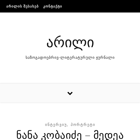
Skip to content
ᲐᲠᲘᲚᲘᲡ ᲨᲔᲡᲐᲮᲔᲑ
ᲙᲝᲜᲢᲐᲥᲢᲘ
არილი
საზოგადოებრივ-ლიტერატურული ჟურნალი
,
ᲘᲜᲢᲔᲠᲕᲘᲣ
ᲞᲝᲠᲢᲠᲔᲢᲘ
ნანა კობაიძე – მედეა