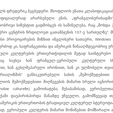
3 წელს ფრედერიკ ბეგბედერი. მსოფლიოს ენათა კლასიფიკაცი
ოფიციალურად არარსებული ენის, „ფრანგლისურისადმი
ობრივი სიზუსტით გადმოსცეს ის საშინელება, რაც „მოხდა 
აჭრო ცენტრის ჩრდილოეთ ცათამბჯენის 107-ე სართულზე“. მ
ისი პროვოცირების მიზნით ინგლისური სათაური, Windows o
კერძოდ კი, საფრანგეთისა და ამერიკის წინააღმდეგობრივ 
კული კულტურების ურთიერთჭიდილის მეტად საინტერესო
აც სავსეა ხან ფრანგულ-ევროპული კულტურული სნო
თ, ხან გესლშეპარული ირონიით, ხან კი ულმობელი თვით
იალიზმის“ განსაკუთრებული სახის „შემოქმედებითი შ
იოს შემოქმედებითი მიღწევების მიმართ სრული იგნორირ
obie culturelle) გამოიხატება; შესაბამისად, ევროპე
ოქაში დაუპირისპირდა მანამდე უჩვეულო, გამომწვევად 
ა-ამერიკის ურთიერთობის ტრადიციულ კულტურულ სტერეოტ
გად, ევროპული კულტურის მიმართ მოწიწებით მომზირალი 