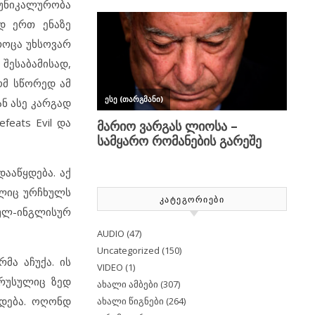
უნიკალურობა
დ ერთ ენაზე
როცა უხსოვარ
ესაბამისად,
ომ სწორედ ამ
ნ ასე კარგად
eats Evil და
დააწყდება. აქ
ელიც ურჩხულს
ᲙᲐᲢᲔᲒᲝᲠᲘᲔᲑᲘ
ულ-ინგლისურ
AUDIO
(47)
Uncategorized
(150)
მა აჩუქა. ის
VIDEO
(1)
 რუსულიც ზედ
ახალი ამბები
(307)
დება. ოღონდ
ახალი წიგნები
(264)