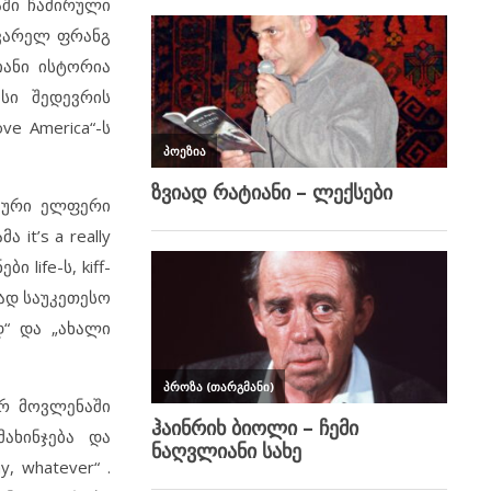
აში ჩაძირული
ყვარელ ფრანგ
იანი ისტორია
სი შედევრის
e America“-ს
იკური ელფერი
it’s a really
ი life-ს, kiff-
ლად საუკეთესო
“ და „ახალი
ურ მოვლენაში
მახინჯება და
 whatever“ .