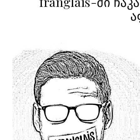
franglais-ში ჩ
ა