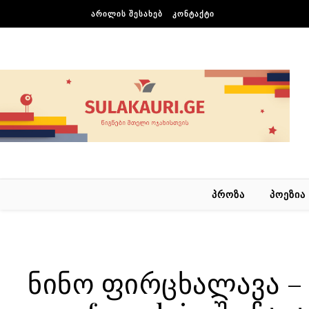
Skip to content
ᲐᲠᲘᲚᲘᲡ ᲨᲔᲡᲐᲮᲔᲑ
ᲙᲝᲜᲢᲐᲥᲢᲘ
ᲞᲠᲝᲖᲐ
ᲞᲝᲔᲖᲘᲐ
ნინო ფირცხალავა –