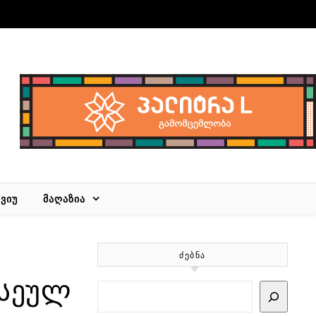
ᲕᲘᲣ
ᲛᲐᲦᲐᲖᲘᲐ
ᲫᲔᲑᲜᲐ
ისეულ
Search