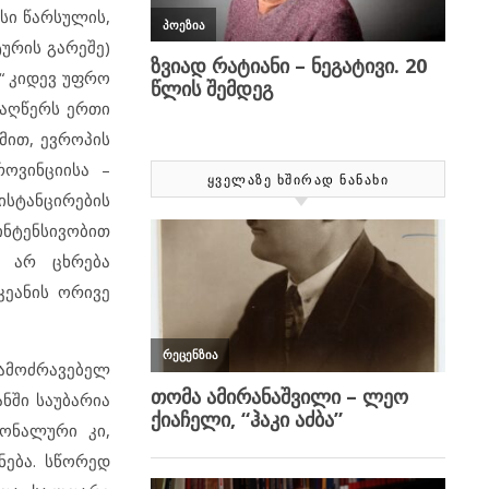
ესი წარსულის,
ურის გარეშე)
“ კიდევ უფრო
დ აღწერს ერთი
მით, ევროპის
ოვინციისა –
ᲧᲕᲔᲚᲐᲖᲔ ᲮᲨᲘᲠᲐᲓ ᲜᲐᲜᲐᲮᲘ
ისტანცირების
ინტენსივობით
ც არ ცხრება
კეანის ორივე
მამოძრავებელ
ნში საუბარია
აგონალური კი,
ნება. სწორედ