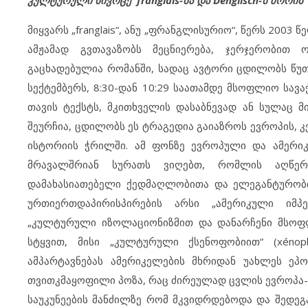
კულტურული სივრცე
franglais
-სა და
D
englisch
-ს შორის
მიყვარს „franglais“, ანუ „ფრანგლისურიო“, წერს 200
ამჟამად გვთავაზობს მეცნიერება, ჯერჯერობით 
გაცხადებულია რომანში, სადაც ავტორი ცდილობს წუთ
სექტემბერს, 8:30-დან 10:29 საათამდე მსოფლიო სავ
თავის ტექსტს, მკითხველის დასაბნევად ან სულაც მ
შეურჩია, ცდილობს ეს ტრაგედია გაიაზროს ევროპის, 
ისტორიის ჭრილში. ამ ფონზე ევროპული და ამერი
მრავალშრიან სურათს ვიღებთ, რომლის აღწერ
დამახასიათებელი ქედმაღლობითა და ელეგანტურობი
ურთიერთდაპირისპირების არსი „ამერიკული იმპერ
„კულტურული იზოლაციონიზმით და დანარჩენი მსოფლ
სტყვით, მისი „კულტურული ქსენოფობიით“ (xénoph
ამპარტავნებას ამერიკელების მხრიდან უახლეს ეპ
თვითკმაყოფილი პოზა, რაც ძირეულად ცვლის ევროპ
საუკუნეების მანძილზე რომ მკვიდრდებოდა და შედე