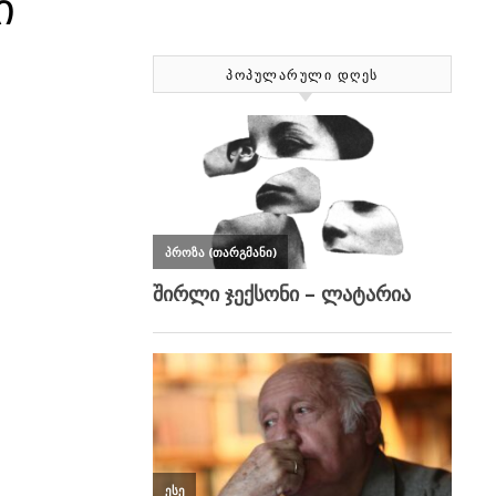
ი
ᲞᲝᲞᲣᲚᲐᲠᲣᲚᲘ ᲓᲦᲔᲡ