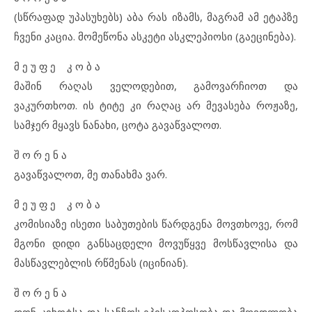
(სწრაფად უპასუხებს) აბა რას იზამს, მაგრამ ამ ეტაპზე
ჩვენი კაცია. მომეწონა ასკეტი ასკლეპიოსი (გაეცინება).
მ ე უ ფ ე კ ო ბ ა
მაშინ რაღას ველოდებით, გამოვარჩიოთ და
ვაკურთხოთ. ის ტიტე კი რაღაც არ მევასება როჟაზე,
სამჯერ მყავს ნანახი, ცოტა გავაწვალოთ.
შ ო რ ე ნ ა
გავაწვალოთ, მე თანახმა ვარ.
მ ე უ ფ ე კ ო ბ ა
კომისიაზე ისეთი საბუთების წარდგენა მოვთხოვე, რომ
მგონი დიდი განსაცდელი მოვუწყვე მოსწავლისა და
მასწავლებლის რწმენას (იცინიან).
შ ო რ ე ნ ა
დონ-კიხოტსა და სანჩოს ეპისკოპოსობა და მღვდლობა