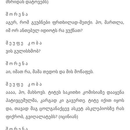
მხრიდან დატოვებს)
შ ო რ ე ნ ა
აგერ, რომ გეუბნები ფრთხილად-მეთქი. ჰო, მართლა,
იმ ორ ანთებულ იდიოტს რა ვუქნათ?
მ ე უ ფ ე კ ო ბ ა
ვის გულისხმობ?
შ ო რ ე ნ ა
აი, იმათ რა, მამა თედოს და მის მოწაფეს.
მ ე უ ფ ე კ ო ბ ა
აააა, ჰო, მახსოვს. ტიტეს საკითხი კომისიაზე დააყენა
პატივცემულმა, კარგად კი გავერთე. ტიტე იქით იყოს
და, თავად მაგ ცოლგანაქცევ ასკეტ ასკლეპიოსზე რას
ფიქრობ, გვიღალატებს? (იცინიან)
შ ო რ ე ნ ა