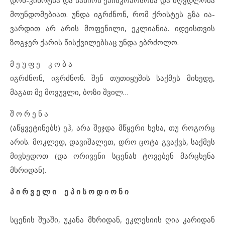
მოუნდომებიათ. უნდა იგრძნონ, რომ ქრისტეს გზა ია-
ვარდით არ არის მოფენილი, ეკლიანია. იდეისთვის
ზოგჯერ ქარის წისქვილებსაც უნდა ებრძოლო.
მ ე უ ფ ე კ ო ბ ა
იგრძნონ, იგრძნონ. შენ თუთიყუშის საქმეს მიხედე,
მაგათ მე მოვუვლი, ბოზი შვილ…
შ ო რ ე ნ ა
(აწყვეტინებს) ეჰ, არა შეჯდა მწყერი ხესა, თუ როგორც
არის. მოკლედ, დავიშალეთ, დრო ცოტა გვაქვს, საქმეს
მივხედოთ (და ორივენი სცენას ტოვებენ მარცხენა
მხრიდან).
პ ი რ ვ ე ლ ი ე პ ი ს ო დ ი ო ნ ი
სცენის შუაში, უკანა მხრიდან, ეკლესიის ღია კარიდან