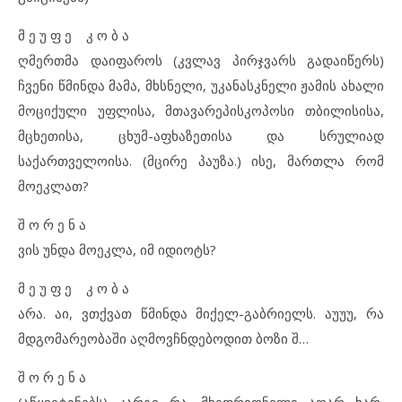
მ ე უ ფ ე კ ო ბ ა
ღმერთმა დაიფაროს (კვლავ პირჯვარს გადაიწერს)
ჩვენი წმინდა მამა, მხსნელი, უკანასკნელი ჟამის ახალი
მოციქული უფლისა, მთავარეპისკოპოსი თბილისისა,
მცხეთისა, ცხუმ-აფხაზეთისა და სრულიად
საქართველოისა. (მცირე პაუზა.) ისე, მართლა რომ
მოეკლათ?
შ ო რ ე ნ ა
ვის უნდა მოეკლა, იმ იდიოტს?
მ ე უ ფ ე კ ო ბ ა
არა. აი, ვთქვათ წმინდა მიქელ-გაბრიელს. აუუუ, რა
მდგომარეობაში აღმოვჩნდებოდით ბოზი შ…
შ ო რ ე ნ ა
(აწყვეტინებს) კარგი რა, მხედრიონელი აღარ ხარ,