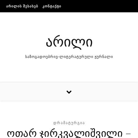
Skip to content
ᲐᲠᲘᲚᲘᲡ ᲨᲔᲡᲐᲮᲔᲑ
ᲙᲝᲜᲢᲐᲥᲢᲘ
არილი
საზოგადოებრივ-ლიტერატურული ჟურნალი
ᲓᲠᲐᲛᲐᲢᲣᲠᲒᲘᲐ
ოთარ ჯირკვალიშვილი –