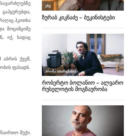
 სავარძლებზე
 გაჰყურებდა,
 რაღაც ჰკითხა
და მოციმციმე
ნ, იქ, სადაც
აბრის ქვეშ,
ობის ფასადს.
ჩაირთო შუქი.