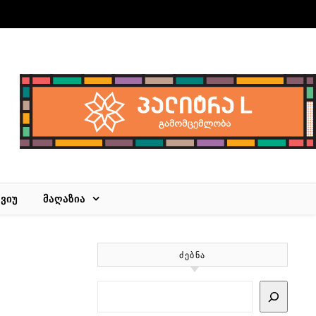
ᲕᲘᲣ
ᲛᲐᲦᲐᲖᲘᲐ
ᲫᲔᲑᲜᲐ
Search