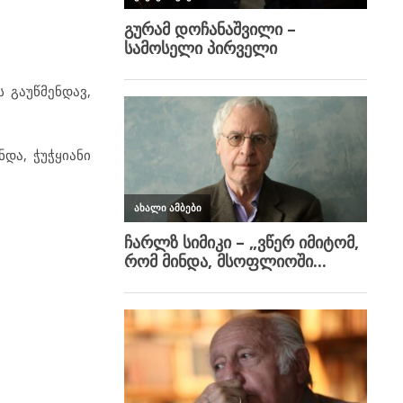
 გაუწმენდავ,
და, ჭუჭყიანი