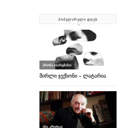
ᲞᲝᲞᲣᲚᲐᲠᲣᲚᲘ ᲓᲦᲔᲡ