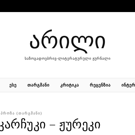
არილი
საზოგადოებრივ-ლიტერატურული ჟურნალი
ᲔᲡᲔ
ᲗᲐᲠᲒᲛᲐᲜᲘ
ᲙᲠᲘᲢᲘᲙᲐ
ᲠᲔᲪᲔᲜᲖᲘᲐ
ᲘᲜᲢᲔᲠ
ᲞᲠᲝᲖᲐ (ᲗᲐᲠᲒᲛᲐᲜᲘ)
არჩუკი – ჟურეკი