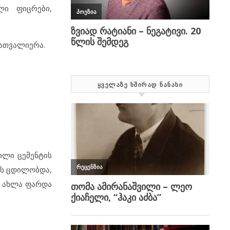
ლი ფიცრები,
ეათვალიერა.
ᲧᲕᲔᲚᲐᲖᲔ ᲮᲨᲘᲠᲐᲓ ᲜᲐᲜᲐᲮᲘ
ილი ცემენტის
ას ცდილობდა,
ს ახლა ფარდა