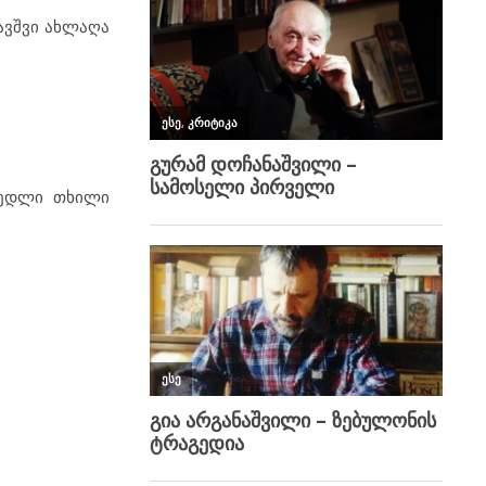
ავშვი ახლაღა
ნედლი თხილი