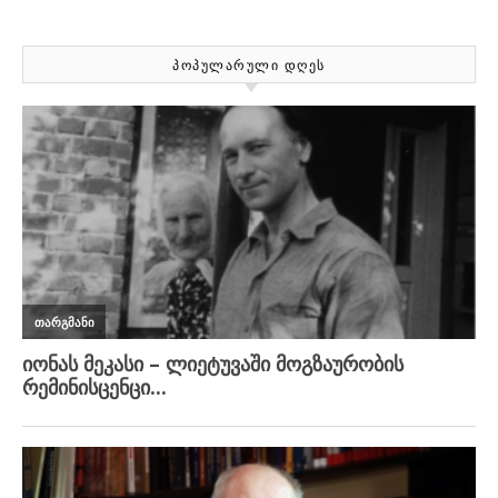
ᲞᲝᲞᲣᲚᲐᲠᲣᲚᲘ ᲓᲦᲔᲡ