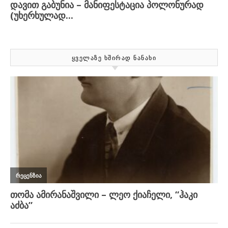
ᲧᲕᲔᲚᲐᲖᲔ ᲮᲨᲘᲠᲐᲓ ᲜᲐᲜᲐᲮᲘ