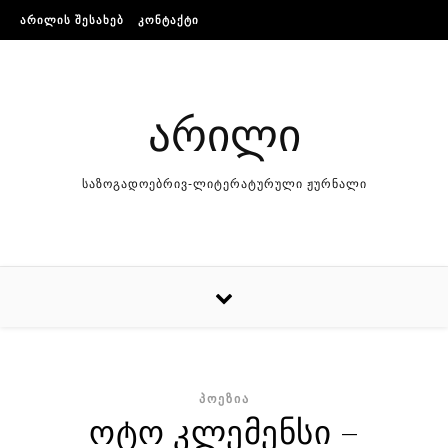
Skip to content
ᲐᲠᲘᲚᲘᲡ ᲨᲔᲡᲐᲮᲔᲑ
ᲙᲝᲜᲢᲐᲥᲢᲘ
არილი
საზოგადოებრივ-ლიტერატურული ჟურნალი
ᲞᲝᲔᲖᲘᲐ
ოტო კლემენსი –