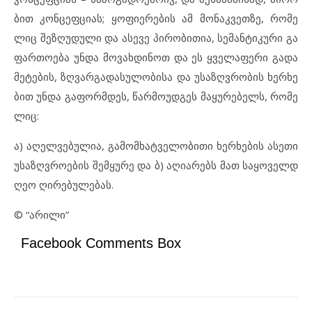
ბით კონ
ცეფ
ცი
ას; ყო
ფი
ე
რე
ბის ამ მო
ნაკ
ვეთ
ზე, რო
მე
ლიც შეზ
ღუ
დუ
ლი და ას
ე
ვე პი
რო
ბი
თია, სე
მან
ტი
კუ
რი გა
ფარ
თო
ე
ბა უნ
და მო
ვახ
დი
ნოთ და ეს ყვე
ლა
ფე
რი გა
და
მე
ტე
ბის, ზღვარ
გა
და
სუ
ლო
ბი
სა და უს
აზ
ღ
ვ
რო
ბის ხერ
ხე
ბით უნ
და გა
ფორ
მ
დეს, წარ
მო
უდ
გეს მა
ყუ
რე
ბელს, რო
მე
ლიც:
ა) აღ
ელ
ვე
ბუ
ლია, გა
მომ
ხატ
ვე
ლო
ბი
თი ხერ
ხე
ბის ას
ე
თი
უს
აზ
ღ
ვ
რო
ე
ბის შემ
ყუ
რე და ბ) აღ
ი
ა
რებს მათ სა
ყო
ველ
დ
ღეო ღი
რე
ბუ
ლე
ბას.
© “არილი”
Facebook Comments Box