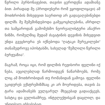
წვრი
ლი პერ
სო
ნა
ჟე
ბით, თა
ვი
სი ცე
რო
დე
ნა ად
ა
მი
ა
ნე
ბით. პი
რა
დად მე (პრო
დი
უ
სე
რი რომ ვყო
ფი
ლი
ყა
ვი) ამ
მოთხ
რო
ბის მი
ხედ
ვით სა
ერ
თოდ არ გა
და
ვა
ღე
ბი
ნებ
დი
ფილმს. მე შე
მე
შინ
დე
ბო
და გა
მე
ცოცხ
ლე
ბი
ნა, აჩრ
დილ
თა სამ
ყა
რო
დან გა
მო
მეხ
მო ნე
ო
რე
ა
ლის
ტუ
რი ან
აქ
რო
ნიზ
მი, რო
მელ
შიც მუ
დამ ძა
ვა
ტი
ნის დე
ვი
ზის მი
ხედ
ვით
უნ
და გვეცხოვ
რა: ეს იქ
ნე
ბო
და “ღა
ტა
კი შე
რე
კი
ლე
ბი”
თა
ნა
მედ
რო
ვე იპ
ოს
ტას
ში, სა
ხე
ლად “შეშ
ლი
ლი წვრი
ლი
ბურ
ჟუ
ა
ზია”.
მაგ
რამ, რო
ცა იცი, რომ ფილ
მის რე
ჟი
სო
რი ფე
ლი
ნი იქ
ნე
ბა, აუც
ი
ლებ
ლად წარ
მო
იდ
გენ ნა
წარ
მო
ებს, რო
მე
ლიც ამ მოთხ
რო
ბი
დან თუ რო
მა
ნი
დან გა
მო
ვა. ფე
ლი
ნი
უკ
ი
დუ
რეს ექს
ტ
რე
მიზ
მ
საც კი არ მო
ე
რი
დე
ბა, თა
ვის პა
ტა
რა ად
ა
მი
ა
ნებს ვულ
გა
რულ მხე
ცე
ბად გა
და
აქ
ცევს,
სას
ტიკ და გუ
ლი
სამ
რევ, ინ
ტე
ლექ
ტის
გან დაც
ლილ, და
უნ
დო
ბელ არ
სე
ბე
ბად.