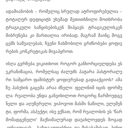
ად
ა
მი
ა
ნო
ბის – რო
მე
ლიც სრუ
ლად ატ
რო
ფი
რე
ბუ
ლია –
ტო
ტა
ლურ დე
ფი
ციტს უხ
ე
შად შე
თითხ
ნი
ლი მოთხ
რო
ბა
ტრა
გი
კუ
ლი საწყი
სე
ბის
კენ მიჰ
ყავს. ტრა
გი
კუ
ლის
კენ
მიბ
რუ
ნე
ბა კი მარ
თა
ლია ირ
ი
ბად, მაგ
რამ მა
ინც მოგ
ვ
ცემს სა
შუ
ა
ლე
ბას, ჩვე
ნი ჩახ
შო
ბი
ლი გრძნო
ბე
ბი ყო
ფი
ე
რე
ბის კონ
კ
რე
ტი
კას მი
ვაპყ
როთ.
ის
ღა გვრჩე
ბა ვი
კითხოთ: რო
გორ გან
ხორ
ცი
ელ
დე
ბა ეს
ეკ
რა
ნი
ზა
ცია, რო
მელ
საც ძა
ლუძს პა
ტა
რა პას
ტო
რა
ლუ
რი სამ
ყა
რო ფა
შის
ტურ ყო
ფი
ე
რე
ბად გა
და
აქ
ცი
ოს? ამ
ა
ზე პა
სუ
ხის გა
ცე
მა არაა ძნე
ლი: ფე
ლი
ნიმ იც
ის ფორ
მუ
ლა: რე
ა
ლო
ბა უნ
და გან
ვი
ხი
ლოთ რო
გორც წარ
მო
უდ
გე
ნე
ლი და აღ
უ
წე
რე
ლი; ვი
პო
ვოთ მას
ში ნა
წი
ლი, ელ
ე
მენ
ტი, ფორ
მა, ას
პექ
ტი; ისე ვქნათ, რომ რე
ა
ლო
ბის ეს “წარ
მო
მად
გე
ნე
ლი” მაქ
სი
მა
ლუ
რად და
უ
ახ
ლოვ
დეს ზო
გად
კონ
ცეფ
ცი
ას – სა
ზო
გა
დო
ებ
რივ, და შე
სა
ბა
მი
სად, პი
რო