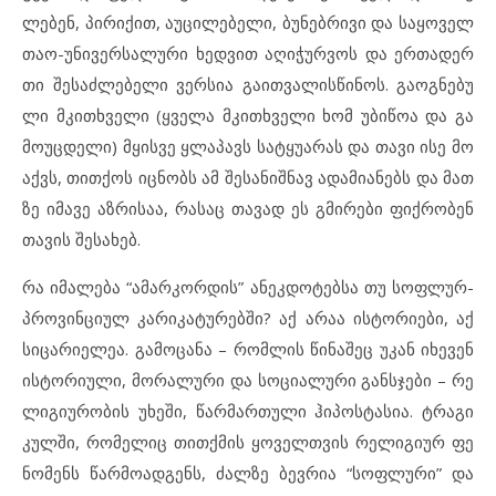
ლე
ბენ, პი
რი
ქით, აუც
ი
ლე
ბე
ლი, ბუ
ნებ
რი
ვი და სა
ყო
ველ
თაო-უნ
ი
ვერ
სა
ლუ
რი ხედ
ვით აღ
ი
ჭურ
ვოს და ერ
თა
დერ
თი შე
საძ
ლე
ბე
ლი ვერ
სია გა
ით
ვა
ლის
წი
ნოს. გა
ოგ
ნე
ბუ
ლი მკითხ
ვე
ლი (ყვე
ლა მკითხ
ვე
ლი ხომ უბ
ი
წოა და გა
მო
უც
დე
ლი) მყის
ვე ყლა
პავს სატყუ
ა
რას და თა
ვი ისე მო
აქვს, თით
ქოს იც
ნობს ამ შე
სა
ნიშ
ნავ ად
ა
მი
ა
ნებს და მათ
ზე იმ
ა
ვე აზ
რი
საა, რა
საც თა
ვად ეს გმი
რე
ბი ფიქ
რო
ბენ
თა
ვის შე
სა
ხებ.
რა იმ
ა
ლე
ბა “ამ
არ
კორ
დის” ან
ეკ
დო
ტებ
სა თუ სოფ
ლურ-
პრო
ვინ
ცი
ულ კა
რი
კა
ტუ
რებ
ში? აქ არაა ის
ტო
რი
ე
ბი, აქ
სი
ცა
რი
ე
ლეა. გა
მო
ცა
ნა – რომ
ლის წი
ნა
შეც უკ
ან იხ
ე
ვენ
ის
ტო
რი
უ
ლი, მო
რა
ლუ
რი და სო
ცი
ა
ლუ
რი გან
ს
ჯე
ბი – რე
ლი
გი
უ
რო
ბის უხ
ე
ში, წარ
მარ
თუ
ლი ჰი
პოს
ტა
სია. ტრა
გი
კულ
ში, რო
მე
ლიც თით
ქ
მის ყო
ველ
თ
ვის რე
ლი
გი
ურ ფე
ნო
მენს წარ
მო
ად
გენს, ძალ
ზე ბევ
რია “სოფ
ლუ
რი” და