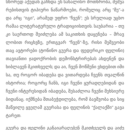
სწო
რედ აქ
ე
დან გაჩ
ნ
და ეს სა
ხა
ლი
სო მოთხ
რო
ბა, მე
მუ
ა
რე
ბის
თ
ვის ტი
პი
უ
რი ნა
წარ
მო
ე
ბი, რო
მე
ლიც არც “მე”-ა
და არც “იგი”, არ
ა
მედ უფ
რო “ჩვენ”; ეს სრუ
ლი
ად უც
ხო
რა
მაა ლი
ტე
რა
ტუ
რუ
ლი ტრა
დი
ცი
ის
თ
ვის. სა
უ
ბა
რია – თუ
კი სა
ერ
თოდ შე
იძ
ლე
ბა ამ სა
კითხის და
ყე
ნე
ბა – მრავ
ლო
ბით რიცხ
ვ
ზე, ერთ
გ
ვარ “ჩვენ”-ზე, რი
სი მეშ
ვე
ო
ბი
თაც ავ
ტო
რე
ბი (ტო
ნი
ნო გუ
ე
რა და ფე
დე
რი
კო ფე
ლი
ნი)
თა
ვი
ან
თი ჯა
დოქ
რო
ბის დე
მონ
ს
ტ
რი
რე
ბას ახ
დე
ნენ და
ხიბ
ლა
ვენ მკითხ
ველს; და აი, ჩვენ მოწ
მე
ნი ვხდე
ბით იმ
ი
სა, თუ რო
გორ იბ
ა
დე
ბა და ვი
თარ
დე
ბა ჩვენს თვალ
წინ
ის
ტო
რია; რო
გორც ჩანს, იგი ჩვე
ნი ყუ
რად
ღე
ბი
დან და
ჩვე
ნი ინ
ტე
რე
სი
დან იბ
ა
დე
ბა, შე
საძ
ლოა ჩვე
ნი მეხ
სი
ე
რე
ბი
და
ნაც. იქმ
ნე
ბა შთა
ბეჭ
დი
ლე
ბა, რომ ბავ
შ
ვო
ბა და სიყ
მაწ
ვი
ლე ყვე
ლამ გუ
ე
რა
სა და ფე
ლი
ნის “ქა
ლაქ
ში” გა
ვა
ტა
რეთ.
გუ
ე
რა და ფე
ლი
ნი გა
ნა
ი
ა
რა
ღე
ბენ მკითხ
ველს და აიძ
უ