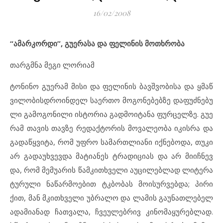
16/02/2008
“ამ
არ
კორ
დი”, გუ
ე
რა
სა და ფე
ლი
ნის მოთხ
რო
ბა
თარგმნა მეგი ლორიამ
ტო
ნი
ნო გუ
ე
რამ მი
სი და ფე
ლი
ნის ბავ
შ
ვო
ბი
სა და ყმაწ
ვი
ლო
ბის
დ
რო
ინ
დელ სა
ერ
თო მო
გო
ნე
ბებ
ზე და
ფუძ
ნე
ბუ
ლი გა
მო
გო
ნი
ლი ის
ტო
რია გად
მო
ი
ტა
ნა ფურ
ცელ
ზე. გუ
ე
რამ თა
ვის თავ
ზე რე
დაქ
ტო
რის მო
ვა
ლე
ო
ბა იკ
ის
რა და
გა
დაწყ
ვი
ტა, რომ უფ
რო სა
მარ
თ
ლი
ა
ნი იქ
ნე
ბო
და, თუ
კი
არ გა
და
უხ
ვევ
და მა
ტი
ა
ნეს ტრა
დი
ცი
ას და არ მი
იჩ
ნევ
და, რომ მე
მუ
ა
რის წამ
კითხ
ვე
ლი აუც
ი
ლებ
ლად ლი
ტე
რა
ტუ
რუ
ლი ნა
წარ
მო
ე
ბით ტკბო
ბას მო
ი
სურ
ვებ
და; პი
რი
ქით, მან მკითხ
ვე
ლი უბ
რა
ლო და ლა
მის გა
უ
ნათ
ლე
ბელ
ად
ა
მი
ა
ნად ჩათ
ვა
ლა, ჩვე
უ
ლებ
რივ კი
ნო
მა
ყუ
რებ
ლად.