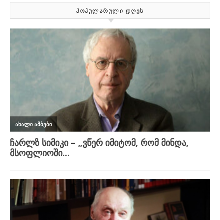
ᲞᲝᲞᲣᲚᲐᲠᲣᲚᲘ ᲓᲦᲔᲡ