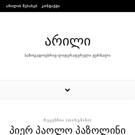
Skip to content
ᲐᲠᲘᲚᲘᲡ ᲨᲔᲡᲐᲮᲔᲑ
ᲙᲝᲜᲢᲐᲥᲢᲘ
არილი
საზოგადოებრივ-ლიტერატურული ჟურნალი
ᲠᲔᲪᲔᲜᲖᲘᲐ (ᲗᲐᲠᲒᲛᲐᲜᲘ)
პი­ერ პა­ო­ლო პა­ზო­ლი­ნი