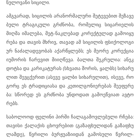
ნუ
ლო
ვა
ნი სი
ცი
ლი.
ამგ
ვა
რად, სი
ცი
ლის არ
ა
ნორ
მა
ლუ
რი შე
ტე
ვე
ბით შე
ზა
ვე
ბუ
ლი ტრა
გი
კუ
ლი გრძნო
ბა, რო
მე
ლიც სი
ცა
რი
ე
ლის
მიღ
მა იმ
ა
ლე
ბა, მეტ-ნაკ
ლე
ბად კო
რექ
ტუ
ლად გა
მო
ი
ყუ
რე
ბა და თა
ვის მხრივ, თა
ვად ამ სი
ცი
ლის ფსი
ქო
ლო
გი
ურ ნა
ძა
ლა
დე
ვო
ბას აქ
არ
წყ
ლებს; ეს მე
ო
რე კო
რექ
ცია
იუმ
ო
რის ჩა
რე
ვით მი
იღ
წე
ვა. ბალ
თა შეკ
რუ
ლია: ან
ეკ
დოტ
სა და კა
რი
კა
ტუ
რას (სხვა
თა შო
რის, ყალბს) სი
ხა
რუ
ლით შევ
ც
ქე
რით (ას
ე
ვე ყალ
ბი სი
ხა
რუ
ლით), ის
ე
ვე, რო
გორც ეს ტრა
დი
ცი
ა
სა და კე
თილ
გო
ნი
ე
რე
ბას შე
ე
ფე
რე
ბა: სწო
რედ ეს გრძნო
ბა უნ
დო
დათ გა
მო
ეწ
ვი
ათ ავ
ტო
რებს.
სა
ბო
ლო
ოდ ფე
ლი
ნი პირ
ში ჩა
ლა
გა
მოვ
ლე
ბუ
ლი რჩე
ბა:
თა
ვი
სი ქა
ლა
ქის ცხოვ
რე
ბით (გა
ზაფხუ
ლი
დან გა
ზაფხუ
ლამ
დე), წვრი
ლი ბურ
ჟუ
ა
ზი
ი
დან გა
მო
სუ
ლი წვრილ-