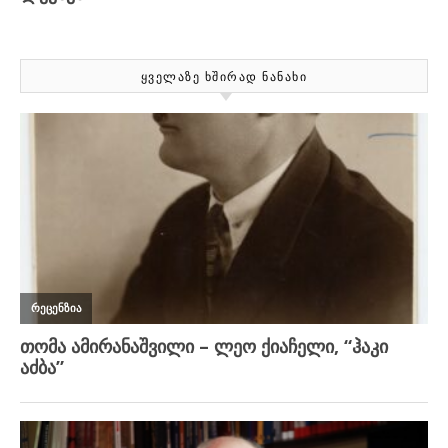
ᲧᲕᲔᲚᲐᲖᲔ ᲮᲨᲘᲠᲐᲓ ᲜᲐᲜᲐᲮᲘ