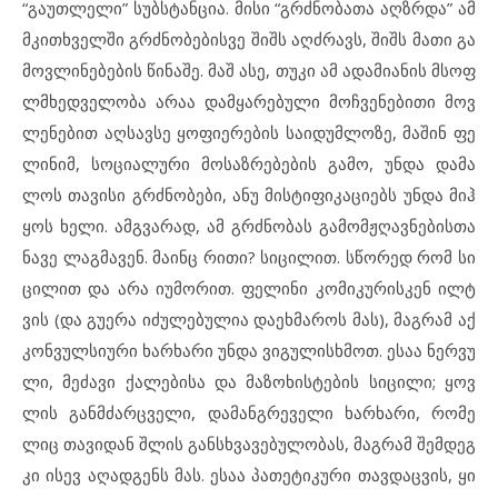
“გა
უთ
ლე
ლი” სუბ
ს
ტან
ცია. მი
სი “გრძნო
ბა
თა აღზ
რ
და” ამ
მკითხ
ველ
ში გრძნო
ბე
ბის
ვე შიშს აღძ
რავს, შიშს მა
თი გა
მოვ
ლი
ნე
ბე
ბის წი
ნა
შე. მაშ ასე, თუ
კი ამ ად
ა
მი
ა
ნის მსოფ
ლ
მ
ხედ
ვე
ლო
ბა არაა დამ
ყა
რე
ბუ
ლი მოჩ
ვე
ნე
ბი
თი მოვ
ლე
ნე
ბით აღ
სავ
სე ყო
ფი
ე
რე
ბის სა
ი
დუმ
ლო
ზე, მა
შინ ფე
ლი
ნიმ, სო
ცი
ა
ლუ
რი მო
საზ
რე
ბე
ბის გა
მო, უნ
და და
მა
ლოს თა
ვი
სი გრძნო
ბე
ბი, ანუ მის
ტი
ფი
კა
ცი
ებს უნ
და მიჰ
ყოს ხე
ლი. ამგ
ვა
რად, ამ გრძნო
ბას გა
მომ
ჟ
ღავ
ნე
ბის
თა
ნა
ვე ლაგ
მა
ვენ. მა
ინც რი
თი? სი
ცი
ლით. სწო
რედ რომ სი
ცი
ლით და არა იუმ
ო
რით. ფე
ლი
ნი კო
მი
კუ
რის
კენ ილტ
ვის (და გუ
ე
რა იძ
უ
ლე
ბუ
ლია და
ეხ
მა
როს მას), მაგ
რამ აქ
კონ
ვულ
სი
უ
რი ხარ
ხა
რი უნ
და ვი
გუ
ლის
ხ
მოთ. ესაა ნერ
ვუ
ლი, მე
ძა
ვი ქა
ლე
ბი
სა და მა
ზო
ხის
ტე
ბის სი
ცი
ლი; ყოვ
ლის გან
მ
ძარ
ც
ვე
ლი, და
მან
გ
რე
ვე
ლი ხარ
ხა
რი, რო
მე
ლიც თა
ვი
დან შლის გან
ს
ხ
ვა
ვე
ბუ
ლო
ბას, მაგ
რამ შემ
დეგ
კი ის
ევ აღ
ად
გენს მას. ესაა პა
თე
ტი
კუ
რი თავ
დაც
ვის, ყი