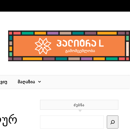
ᲕᲘᲣ
ᲛᲐᲦᲐᲖᲘᲐ
ᲫᲔᲑᲜᲐ
ლურ
Search