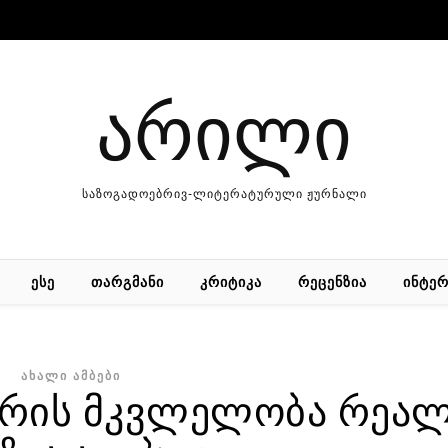
არილი
საზოგადოებრივ-ლიტერატურული ჟურნალი
ᲔᲡᲔ
ᲗᲐᲠᲒᲛᲐᲜᲘ
ᲙᲠᲘᲢᲘᲙᲐ
ᲠᲔᲪᲔᲜᲖᲘᲐ
ᲘᲜᲢᲔᲠ
ᲐᲮᲐᲚᲘ ᲐᲛᲑᲔᲑᲘ
არის მკვლელობა რეა