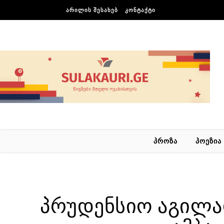
Skip to content
ᲐᲠᲘᲚᲘᲡ ᲨᲔᲡᲐᲮᲔᲑ
ᲙᲝᲜᲢᲐᲥᲢᲘ
ᲞᲠᲝᲖᲐ
ᲞᲝᲔᲖᲘᲐ
პრუდენსიო აგილ