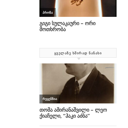
ᲧᲕᲔᲚᲐᲖᲔ ᲮᲨᲘᲠᲐᲓ ᲜᲐᲜᲐᲮᲘ