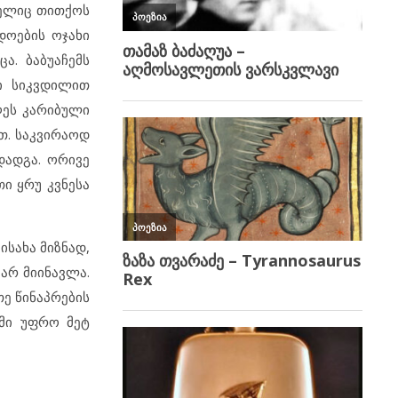
მელიც თითქოს
დოების ოჯახი
ა. ბაბუაჩემს
მი სიკვდილით
ღეს კარიბული
თ. საკვირაოდ
დადგა. ორივე
თი ყრუ კვნესა
სახა მიზნად,
 არ მიინავლა.
ე წინაპრების
დმი უფრო მეტ