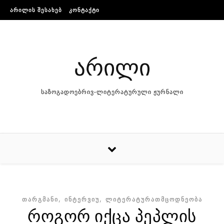
Skip to content
ᲐᲠᲘᲚᲘᲡ ᲨᲔᲡᲐᲮᲔᲑ
ᲙᲝᲜᲢᲐᲥᲢᲘ
არილი
საზოგადოებრივ-ლიტერატურული ჟურნალი
,
,
ᲗᲐᲠᲒᲛᲐᲜᲘ
ᲘᲜᲢᲔᲠᲕᲘᲣ
ᲚᲘᲢᲔᲠᲐᲢᲣᲠᲐᲗᲛᲪᲝᲓᲜᲔᲝᲑᲐ
როგორ იქცა პეპლის