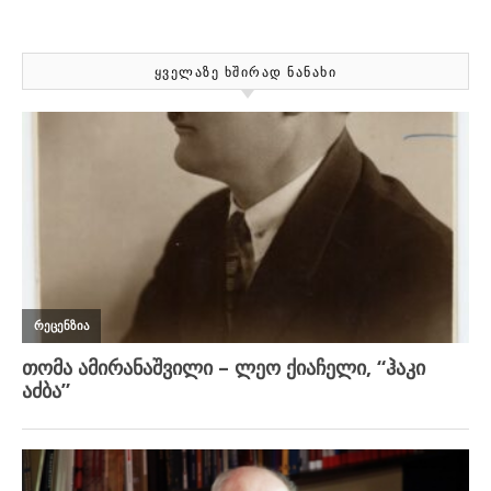
ᲧᲕᲔᲚᲐᲖᲔ ᲮᲨᲘᲠᲐᲓ ᲜᲐᲜᲐᲮᲘ