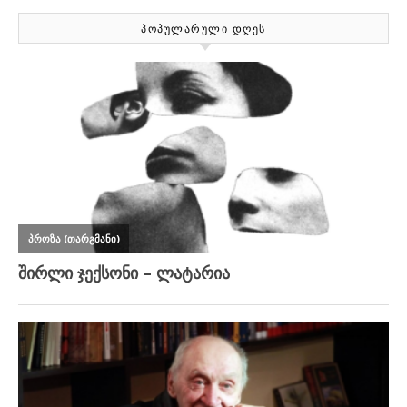
ᲞᲝᲞᲣᲚᲐᲠᲣᲚᲘ ᲓᲦᲔᲡ