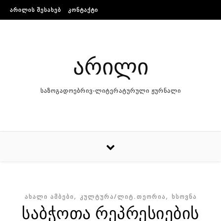
Skip to content
ᲐᲠᲘᲚᲘᲡ ᲨᲔᲡᲐᲮᲔᲑ
ᲙᲝᲜᲢᲐᲥᲢᲘ
არილი
საზოგადოებრივ-ლიტერატურული ჟურნალი
,
,
ᲐᲮᲐᲚᲘ ᲐᲛᲑᲔᲑᲘ
ᲙᲣᲚᲢᲣᲠᲐ/ᲚᲘᲢ.ᲗᲔᲝᲠᲘᲐ
ᲮᲡᲝᲕᲜᲐ
საბჭოთა რეპრესიების