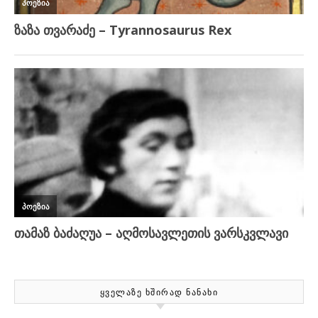
ᲧᲕᲔᲚᲐᲖᲔ ᲮᲨᲘᲠᲐᲓ ᲜᲐᲜᲐᲮᲘ