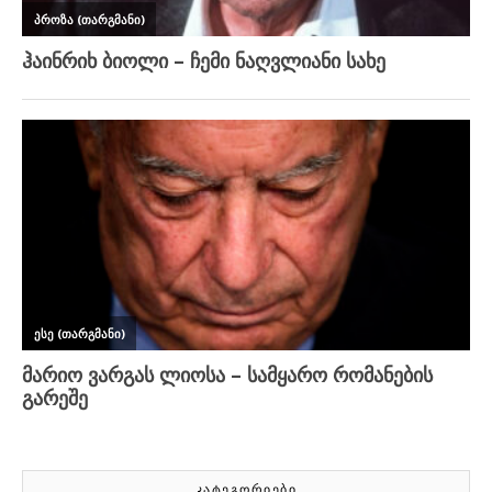
ᲙᲐᲢᲔᲒᲝᲠᲘᲔᲑᲘ