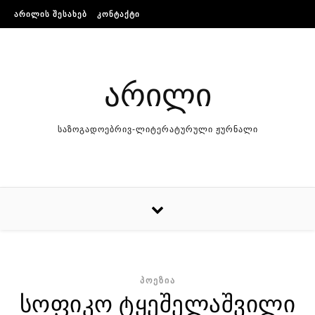
Skip to content
ᲐᲠᲘᲚᲘᲡ ᲨᲔᲡᲐᲮᲔᲑ
ᲙᲝᲜᲢᲐᲥᲢᲘ
არილი
საზოგადოებრივ-ლიტერატურული ჟურნალი
ᲞᲝᲔᲖᲘᲐ
სოფიკო ტყეშელაშვილი