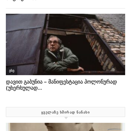
ᲧᲕᲔᲚᲐᲖᲔ ᲮᲨᲘᲠᲐᲓ ᲜᲐᲜᲐᲮᲘ