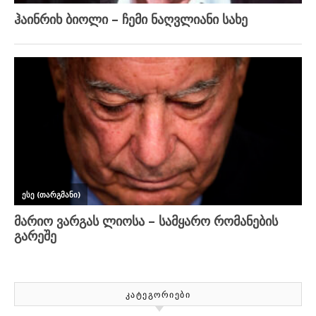
ᲙᲐᲢᲔᲒᲝᲠᲘᲔᲑᲘ