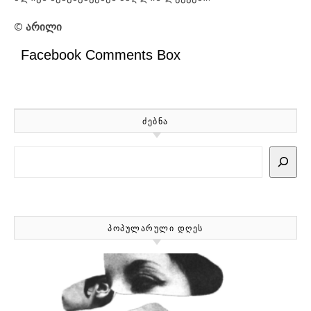
©
არილი
Facebook Comments Box
ᲫᲔᲑᲜᲐ
Search
ᲞᲝᲞᲣᲚᲐᲠᲣᲚᲘ ᲓᲦᲔᲡ