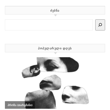
ᲫᲔᲑᲜᲐ
Search
ᲞᲝᲞᲣᲚᲐᲠᲣᲚᲘ ᲓᲦᲔᲡ