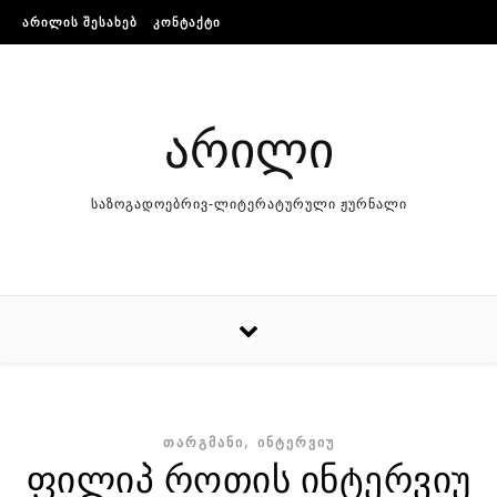
Skip to content
ᲐᲠᲘᲚᲘᲡ ᲨᲔᲡᲐᲮᲔᲑ
ᲙᲝᲜᲢᲐᲥᲢᲘ
არილი
საზოგადოებრივ-ლიტერატურული ჟურნალი
,
ᲗᲐᲠᲒᲛᲐᲜᲘ
ᲘᲜᲢᲔᲠᲕᲘᲣ
ფილიპ როთის ინტერვიუ