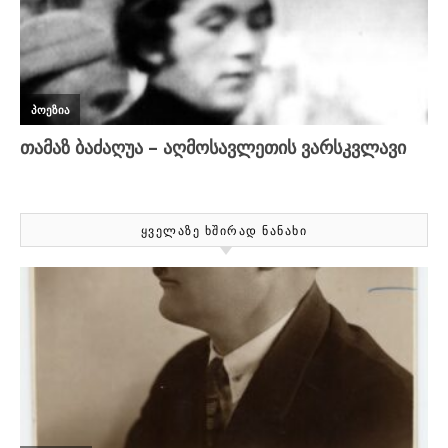
ᲧᲕᲔᲚᲐᲖᲔ ᲮᲨᲘᲠᲐᲓ ᲜᲐᲜᲐᲮᲘ