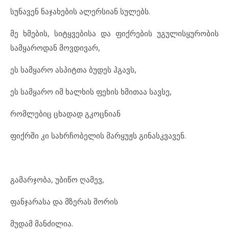
სუ
ნა
ვენ ნა
ჯა
ხე
ბის ალ
ერ
სი
ან სუ
ლებს.
მე ხმე
ბის, სიტყ
ვე
ბი
სა და ფიქ
რე
ბის უგ
უ
ლის
ყუ
რო
ბის
სამ
ყა
რო
დან მოვ
დი
ვარ,
ეს სამ
ყა
რო ას
პიტ
თა ბუ
დეს ჰგავს,
ეს სამ
ყა
რო იმ ხალ
ხის ფე
ხის ხმი
თაა სავ
სე,
რომ
ლე
ბიც ცხა
დად გკოც
ნი
ან
ფიქ
რ
ში კი სახ
რ
ჩო
ბე
ლის მარ
ყუჟს გი
ნას
კ
ვა
ვენ.
გა
მარ
ჯო
ბა, უბ
ი
წო ღა
მევ,
ფან
ჯა
რა
სა და მზე
რას შო
რის
მუ
დამ მან
ძი
ლია.