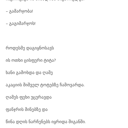
– გა
მარ
ჯო
ბა!
– გა
გი
მარ
ჯოს!
რო
დეს
მე და
გიყ
ნო
სავს
ის ოთ
ხი ცის
ფე
რი ტი
ტა?
ხა
ნი გა
მოხ
და და ღა
მე
აკ
ა
ცი
ის შიშ
ველ ტო
ტებ
ზე ჩა
მო
ვარ
და.
ღა
მეს ფე
ხი უც
უ
რავ
და
ფან
ჯ
რის მი
ნებ
ზე და
წი
ნა დღის ნარ
ჩე
ნებს იყ
რი
და ში
გან
ში.