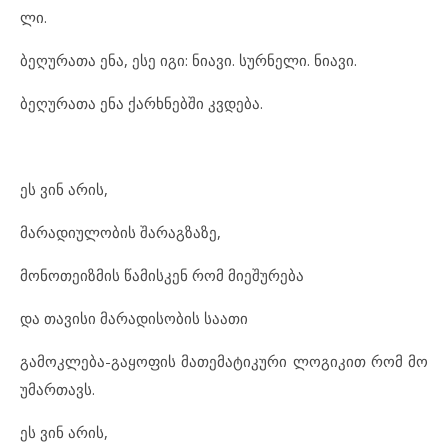
ლი.
ბე
ღუ
რა
თა ენა, ესე იგი: ნი
ა
ვი. სურ
ნე
ლი. ნი
ა
ვი.
ბე
ღუ
რა
თა ენა ქარ
ხ
ნებ
ში კვდე
ბა.
ეს ვინ არ
ის,
მა
რა
დი
უ
ლო
ბის შა
რაგ
ზა
ზე,
მო
ნო
თე
იზ
მის წა
მის
კენ რომ მი
ე
შუ
რე
ბა
და თა
ვი
სი მა
რა
დი
სო
ბის სა
ა
თი
გა
მოკ
ლე
ბა-გა
ყო
ფის მა
თე
მა
ტი
კუ
რი ლო
გი
კით რომ მო
უ
მარ
თავს.
ეს ვინ არ
ის,