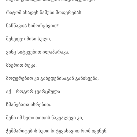
რა
ტომ ახ
ა
დეს ნა
მუ
სი მო
ფე
რე
ბას
ნაწ
ნავ
თა სი
მორ
ცხ
ვით?..
შე
ხე
დე: იმ
ი
სი სუ
ლი,
ვინც სიტყ
ვე
ბით ილ
ა
პა
რა
კა,
მზე
რით რე
კა,
მო
ფე
რე
ბით კი გა
ხედ
ვ
ნი
სა
გან გა
ნის
ვე
ნა,
აქ – რო
გორ ჯვარ
ც
მუ
ლა
ზმა
ნე
ბა
თა ის
რე
ბით.
შე
ნი იმ ხუ
თი თი
თის ნაკ
ვა
ლე
ვი კი,
ჭეშ
მა
რი
ტე
ბის ხუ
თი სიტყ
ვა
სა
ვით რომ იყვ
ნენ,