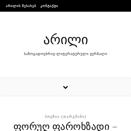
Skip to content
ᲐᲠᲘᲚᲘᲡ ᲨᲔᲡᲐᲮᲔᲑ
ᲙᲝᲜᲢᲐᲥᲢᲘ
არილი
საზოგადოებრივ-ლიტერატურული ჟურნალი
ᲞᲝᲔᲖᲘᲐ (ᲗᲐᲠᲒᲛᲐᲜᲘ)
ფორუღ ფაროხზადი –