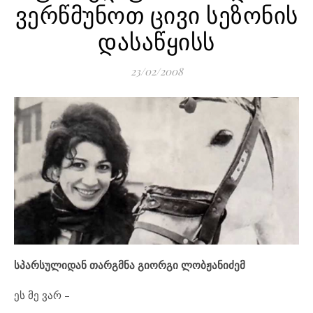
ვერ­წ­მუ­ნოთ ცი­ვი სე­ზო­ნის
და­საწყისს
23/02/2008
სპარსულიდან თარგმნა გიორგი ლობჟანი­ძემ
ეს მე ვარ –