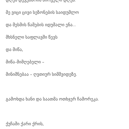
მე ვი
ცი ცი
ვი სე
ზო
ნე
ბის სა
ი
დუმ
ლო
და მეს
მის წა
მე
ბის იდ
უ
მა
ლი ენა…
მხსნე
ლი საფ
ლავ
ში წევს
და მი
წა,
მი
წა-მიმ
ღე
ბე
ლი –
მი
ნიშ
ნე
ბაა – ღვთი
ურ სიმ
შ
ვი
დე
ზე.
გა
მოხ
და ხა
ნი და სა
ათ
მა ოთხ
ჯერ ჩა
მო
რე
კა.
ქუ
ჩა
ში ქა
რი ქრის,