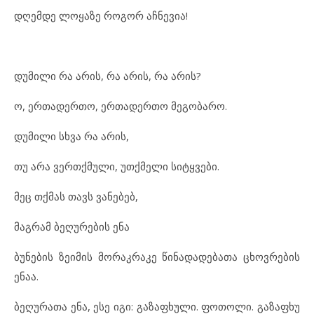
დღემ
დე ლო
ყა
ზე რო
გორ აჩ
ნე
ვია!
დუ
მი
ლი რა არ
ის, რა არ
ის, რა არ
ის?
ო, ერ
თა
დერ
თო, ერ
თა
დერ
თო მე
გო
ბა
რო.
დუ
მი
ლი სხვა რა არ
ის,
თუ არა ვერ
თ
ქ
მუ
ლი, უთქ
მე
ლი სიტყ
ვე
ბი.
მეც თქმას თავს ვა
ნე
ბებ,
მაგ
რამ ბე
ღუ
რე
ბის ენა
ბუ
ნე
ბის ზე
ი
მის მო
რაკ
რა
კე წი
ნა
და
დე
ბა
თა ცხოვ
რე
ბის
ენაა.
ბე
ღუ
რა
თა ენა, ესე იგი: გა
ზაფხუ
ლი. ფო
თო
ლი. გა
ზაფხუ