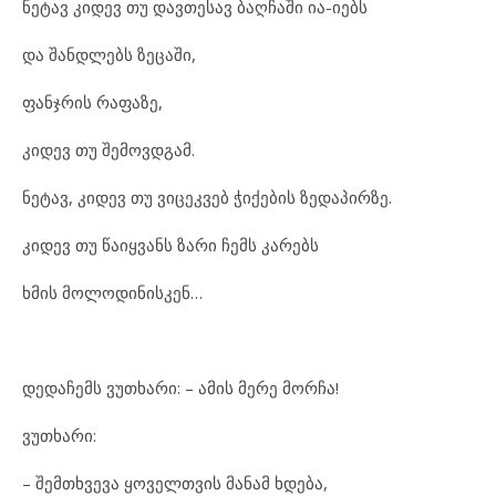
ნე
ტავ კი
დევ თუ დავ
თე
სავ ბაღ
ჩა
ში ია-იებს
და შან
დ
ლებს ზე
ცა
ში,
ფან
ჯ
რის რა
ფა
ზე,
კი
დევ თუ შე
მოვ
დ
გამ.
ნე
ტავ, კი
დევ თუ ვი
ცეკ
ვებ ჭი
ქე
ბის ზე
და
პირ
ზე.
კი
დევ თუ წა
იყ
ვანს ზა
რი ჩემს კა
რებს
ხმის მო
ლო
დი
ნის
კენ…
დე
და
ჩემს ვუთხა
რი: – ამ
ის მე
რე მორ
ჩა!
ვუთხა
რი:
– შემ
თხ
ვე
ვა ყო
ველ
თ
ვის მა
ნამ ხდე
ბა,