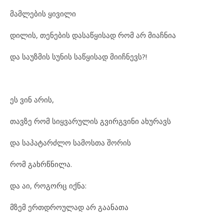
მამ
ლე
ბის ყი
ვი
ლი
დი
ლის, თე
ნე
ბის და
საწყი
სად რომ არ მი
აჩ
ნია
და სა
უზ
მის სუ
ნის საწყი
სად მი
იჩ
ნევს?!
ეს ვინ არ
ის,
თავ
ზე რომ სიყ
ვა
რუ
ლის გვირ
გ
ვი
ნი ახ
უ
რავს
და სა
პა
ტარ
ძ
ლო სა
მოს
თა შო
რის
რომ გახ
რ
წ
ნი
ლა.
და აი, რო
გორც იქ
ნა:
მზემ ერთ
დ
რო
უ
ლად არ გა
ა
ნა
თა