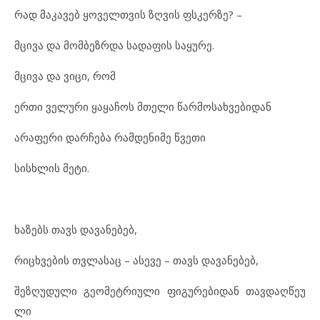
რად მა
კა
ვებ ყო
ველ
თ
ვის ზღვის ფსკერ
ზე? –
მცი
ვა და მომ
ბეზ
რ
და სა
და
ფის სა
ყუ
რე.
მცი
ვა და ვი
ცი, რომ
ერ
თი ვე
ლუ
რი ყა
ყა
ჩოს მთე
ლი წარ
მო
სახ
ვე
ბი
დან
არ
ა
ფე
რი დარ
ჩე
ბა რამ
დე
ნი
მე წვე
თი
სის
ხ
ლის მე
ტი.
ხა
ზებს თავს და
ვა
ნე
ბებ,
რიცხ
ვე
ბის თვლა
საც – ას
ე
ვე – თავს და
ვა
ნე
ბებ,
შეზ
ღუ
დუ
ლი გე
ო
მეტ
რი
უ
ლი ფი
გუ
რე
ბი
დან თავ
დაღ
წე
უ
ლი