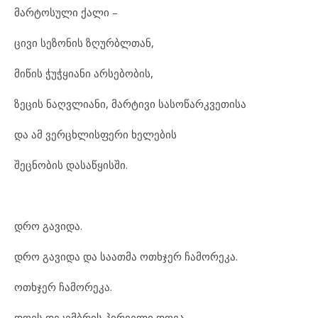
მარ
ტო
სუ
ლი ქა
ლი –
ცი
ვი სე
ზო
ნის ზღურ
ბ
ლ
თან,
მი
წის ჭუჭყი
ა
ნი არ
სე
ბო
ბის,
ზე
ცის ნაღ
ვ
ლი
ა
ნი, მარ
ტი
ვი სა
სო
წარ
კ
ვე
თი
სა
და ამ ვერ
ცხ
ლის
ფე
რი ხე
ლე
ბის
შეც
ნო
ბის და
საწყის
ში.
დრო გა
ვი
და.
დრო გა
ვი
და და სა
ათ
მა ოთხ
ჯერ ჩა
მო
რე
კა.
ოთხ
ჯერ ჩა
მო
რე
კა.
დღეს დე
კემ
ბ
რის პირ
ვე
ლი დღეა.