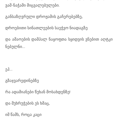
ვამ-ნა
ჭა
მი მიც
ვა
ლე
ბუ
ლე
ბი.
გან
საზ
ღ
ვ
რუ
ლი დრო
ჟა
მის გა
ჩე
რე
ბებ
ზე,
დრო
ე
ბი
თი სი
ნათ
ლე
ე
ბის სა
ეჭ
ვო ნი
ა
დაგ
ზე
და ამ
ა
ო
ე
ბის დამ
პალ ნა
ყოფ
თა სყიდ
ვის ვნე
ბით აღტ
კი
ნე
ბულ
ნი…
ეჰ…
გზაჯ
ვა
რე
დი
ნებ
ზე
რა ად
ა
მი
ა
ნე
ბი წუ
ხან მო
სახ
დენ
ზე!
და მუხ
რუ
ჭე
ბის ეს ხმაც,
იმ წამს, რო
ცა კა
ცი