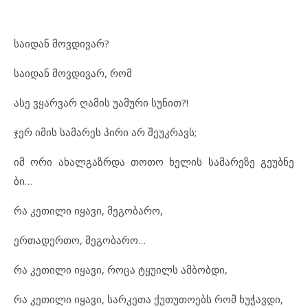
სა
ი
დან მოვ
დი
ვარ?
სა
ი
დან მოვ
დი
ვარ, რომ
ასე ვყარ
ვარ ღა
მის უამ
უ
რი სუ
ნით?!
ჯერ იმ
ის სა
მა
რეს პი
რი არ შე
უკ
რავს;
იმ ორი ახ
ალ
გაზ
რ
და თო
თო ხე
ლის სა
მა
რე
ზე გე
უბ
ნე
ბი…
რა კე
თი
ლი იყ
ა
ვი, მე
გო
ბა
რო,
ერ
თა
დერ
თო, მე
გო
ბა
რო…
რა კე
თი
ლი იყ
ა
ვი, რო
ცა ტყუ
ილს ამ
ბობ
დი,
რა კე
თი
ლი იყ
ა
ვი, სარ
კე
თა ქუ
თუ
თო
ებს რომ ხუ
ჭავ
დი,