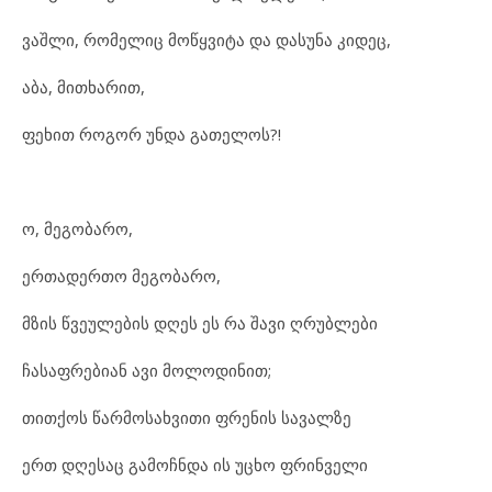
ვაშ
ლი, რო
მე
ლიც მოწყ
ვი
ტა და და
სუ
ნა კი
დეც,
აბა, მითხა
რით,
ფე
ხით რო
გორ უნ
და გა
თე
ლოს?!
ო, მე
გო
ბა
რო,
ერ
თა
დერ
თო მე
გო
ბა
რო,
მზის წვე
უ
ლე
ბის დღეს ეს რა შა
ვი ღრუბ
ლე
ბი
ჩა
საფ
რე
ბი
ან ავი მო
ლო
დი
ნით;
თით
ქოს წარ
მო
სახ
ვი
თი ფრე
ნის სა
ვალ
ზე
ერთ დღე
საც გა
მოჩ
ნ
და ის უც
ხო ფრინ
ვე
ლი