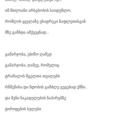
იმ მთლი
ა
ნი არ
სე
ბო
ბის სა
ი
დუმ
ლო,
რომ
ლის ყვე
ლა
ზე უბ
ად
რუ
კი ნაფ
ლე
თის
გან
მზე გაჩ
ნ
და ამქ
ვეყ
ნად…
გა
მარ
ჯო
ბა, უბ
ი
წო ღა
მევ!
გა
მარ
ჯო
ბა, ღა
მევ, რო
მე
ლიც
ტრა
მა
ლის მგელ
თა თვა
ლებს
რწმე
ნი
სა და ნდო
ბის გამ
ძ
ლე გუ
გე
ბად ქმნი.
და შე
ნი ნა
კა
დუ
ლე
ბის ნა
პი
რებ
ზე
ტი
რი
ფე
ბის სუ
ლე
ბი