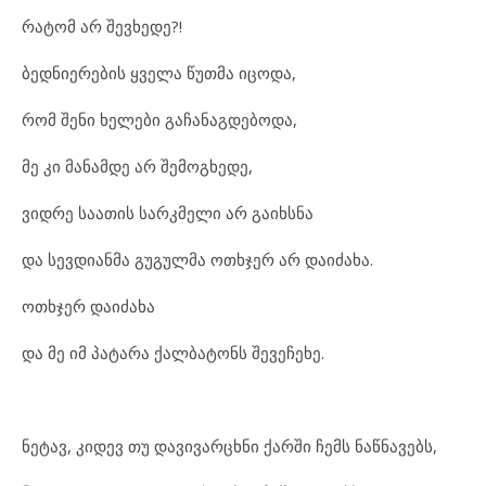
რა
ტომ არ შევ
ხე
დე?!
ბედ
ნი
ე
რე
ბის ყვე
ლა წუთ
მა იც
ო
და,
რომ შე
ნი ხე
ლე
ბი გა
ჩა
ნაგ
დე
ბო
და,
მე კი მა
ნამ
დე არ შე
მოგ
ხე
დე,
ვიდ
რე სა
ა
თის სარ
კ
მე
ლი არ გა
იხ
ს
ნა
და სევ
დი
ან
მა გუ
გულ
მა ოთხ
ჯერ არ და
ი
ძა
ხა.
ოთხ
ჯერ და
ი
ძა
ხა
და მე იმ პა
ტა
რა ქალ
ბა
ტონს შე
ვე
ჩე
ხე.
ნე
ტავ, კი
დევ თუ და
ვი
ვარ
ცხ
ნი ქარ
ში ჩემს ნაწ
ნა
ვებს,