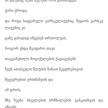
ქა
რი ქრო
და.
და რო
ცა საყ
ვა
რე
ლი ვარ
ს
კ
ვ
ლა
ვე
ბიც, მუ
ყა
ოს ვარ
ს
კ
ვ
ლა
ვე
ბიც კი
ცა
ზე ყა
სი
დად იწ
ყე
ბენ თრთოლ
ვას,
რო
გორ უნ
და შე
ა
ფა
რო თა
ვი
თავ
გა
ჩე
ხი
ლი მო
ცი
ქუ
ლე
ბის ქა
და
გე
ბებს
ჩვენ ათ
ა
სე
უ
ლი წლე
ბის წი
ნათ მკვდრე
ბი
ვით
შე
ვეყ
რე
ბით ერთ
მა
ნეთს და
იმ დროს,
მზე ჩვე
ნი სხე
უ
ლე
ბის ხრწნი
ლე
ბის გან
კითხ
ვას და
იწყებს.