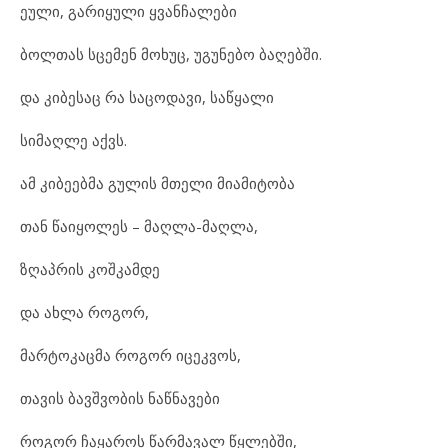
ეული, გა
რი
ყუ
ლი ყვან
ჩა
ლე
ბი
ბოლ
თას სცე
მენ მო
ხუც, უგ
უ
ნე
ბო ბა
ღებ
ში.
და კი
ბე
საც რა სა
ცო
და
ვი, საწყა
ლი
სი
მაღ
ლე აქვს.
ამ კი
ბე
ებ
მა გუ
ლის მთე
ლი მი
ა
მი
ტო
ბა
თან წა
ი
ყო
ლეს – მაღ
ლა-მაღ
ლა,
ზღაპ
რის კოშ
კამ
დე
და ახ
ლა რო
გორ,
მარ
ტო
კაც
მა რო
გორ იც
ეკ
ვოს,
თა
ვის ბავ
შ
ვო
ბის ნაწ
ნა
ვე
ბი
რო
გორ ჩა
ყა
როს წარ
მა
ვალ წყლებ
ში,