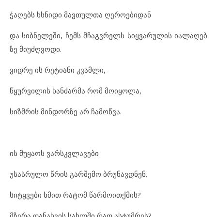
ჭა
ღებს ხსნი
დი მავ
თულ
თა ღე
რო
ე
ბი
დან
და სიბ
ნე
ლე
ში, ჩემს მჩაგ
ვ
რელს სიყ
ვა
რუ
ლის იალ
ა
ღებ
ზე მი
უძღ
ვო
დი.
ვიდ
რე ის რე
ტი
ა
ნი კვამ
ლი,
წყურ
ვი
ლის ხან
ძარ
მა რომ მო
ი
ყო
ლა,
სიზ
მ
რის მინ
დორ
ზე არ ჩა
მოწ
ვა.
ის მუ
ყა
ოს ვარ
ს
კ
ვ
ლა
ვე
ბი
უს
ას
რუ
ლო წრის გარ
შე
მო ბრუ
ნავ
დ
ნენ.
სიტყ
ვე
ბი ხმით რა
ტომ წარ
მო
ით
ქ
მის?
მზე
რა და
ნახ
ვის სახ
ლ
ში რად ას
ტუმ
რეს?