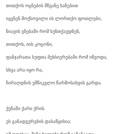
თით
ქოს ოც
ნე
ბის მწვა
ნე ხა
ზე
ბით
იყვ
ნენ მოქ
სო
ვი
ლი ის ლორ
თ
ქო ფოთ
ლე
ბი,
ნი
ა
ვის ვნე
ბა
ში რომ სუნ
თ
ქავ
დ
ნენ,
თით
ქოს, იის კო
ცო
ნი,
ფან
ჯა
რა
თა სუფ
თა მეხ
სი
ე
რე
ბა
ში რომ იწ
ვო
და,
სხვა არა იყო რა,
ჩი
რაღ
დ
ნის უმ
წიკ
ვ
ლო წარ
მო
სახ
ვის გარ
და.
ქუ
ჩა
ში ქა
რი ქრის.
ეს გა
ნად
გუ
რე
ბის და
საწყი
სია;
იმ დღე
საც, შე
ნი ხე
ლე
ბი რომ გა
ჩა
ნაგ
და,