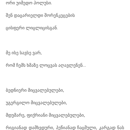
ორი უიმ
ე
დო პო
ლუ
სი.
შენ და
ცა
რი
ელ
დი შო
რენ
კე
ცე
ბის
ცის
ფე
რი ლიც
ლი
ცის
გან.
მე ისე სავ
სე ვარ,
რომ ჩემს ხმა
ზე ლოც
ვას აღ
ავ
ლე
ნენ…
ბედ
ნი
ე
რი მიც
ვა
ლე
ბუ
ლე
ბი,
უგ
ერ
გი
ლო მიც
ვა
ლე
ბუ
ლე
ბი,
მდუ
მა
რე, ფიქ
რი
ა
ნი მიც
ვა
ლე
ბუ
ლე
ბი,
რი
გი
ა
ნად დამ
ხ
ვ
დუ
რი, პე
წი
ა
ნად ჩაც
მუ
ლი, კარ
გად ნას