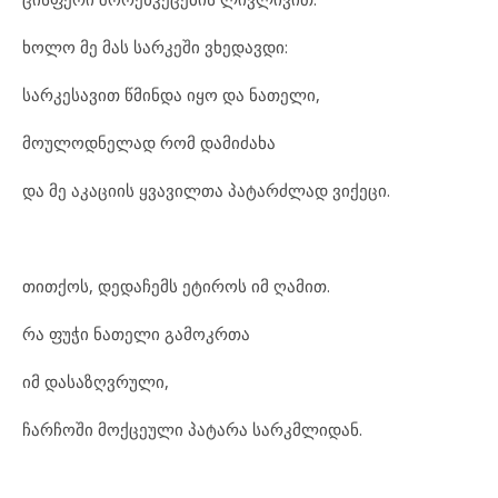
ხო
ლო მე მას სარ
კე
ში ვხე
დავ
დი:
სარ
კე
სა
ვით წმინ
და იყო და ნა
თე
ლი,
მო
უ
ლოდ
ნე
ლად რომ და
მი
ძა
ხა
და მე აკ
ა
ცი
ის ყვა
ვილ
თა პა
ტარ
ძ
ლად ვი
ქე
ცი.
თით
ქოს, დე
და
ჩემს ეტ
ი
როს იმ ღა
მით.
რა ფუ
ჭი ნა
თე
ლი გა
მოკ
რ
თა
იმ და
საზ
ღ
ვ
რუ
ლი,
ჩარ
ჩო
ში მოქ
ცე
უ
ლი პა
ტა
რა სარ
კ
მ
ლი
დან.