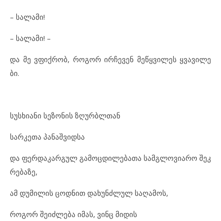
– სა
ლა
მი!
– სა
ლა
მი! –
და მე ვფიქ
რობ, რო
გორ ირ
ჩე
ვენ მეწყ
ვი
ლეს ყვა
ვი
ლე
ბი.
სუს
ხი
ა
ნი სე
ზო
ნის ზღურ
ბ
ლ
თან
სარ
კე
თა პა
ნაშ
ვიდ
სა
და ფერ
და
კარ
გულ გა
მოც
დი
ლე
ბა
თა სამ
გ
ლო
ვი
ა
რო შეკ
რე
ბა
ზე,
ამ დუ
მი
ლის ცოდ
ნით და
ხუნ
ძ
ლულ სა
ღა
მოს,
რო
გორ შე
იძ
ლე
ბა იმ
ას, ვინც მი
დის