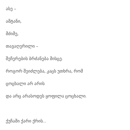
ასე –
ამ
ტა
ნი,
მძი
მე,
თა
ვა
ღე
რი
ლი –
შე
ჩე
რე
ბის ბრძა
ნე
ბა მის
ცე.
რო
გორ შე
იძ
ლე
ბა, კაცს უთხ
რა, რომ
ცოცხა
ლი არ არ
ის
და არც არ
ა
სო
დეს ყო
ფი
ლა ცოცხა
ლი.
ქუ
ჩა
ში ქა
რი ქრის…