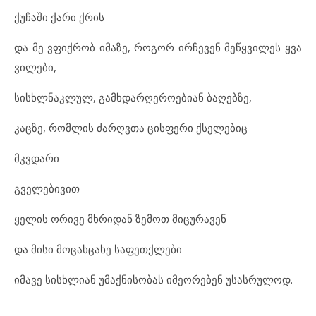
ქუ
ჩა
ში ქა
რი ქრის
და მე ვფიქ
რობ იმ
ა
ზე, რო
გორ ირ
ჩე
ვენ მეწყ
ვი
ლეს ყვა
ვი
ლე
ბი,
სის
ხ
ლ
ნაკ
ლულ, გამ
ხ
დარ
ღე
რო
ე
ბი
ან ბა
ღებ
ზე,
კაც
ზე, რომ
ლის ძარ
ღ
ვ
თა ცის
ფე
რი ქსე
ლე
ბიც
მკვდა
რი
გვე
ლე
ბი
ვით
ყე
ლის ორ
ი
ვე მხრი
დან ზე
მოთ მი
ცუ
რა
ვენ
და მი
სი მო
ცახ
ცა
ხე სა
ფეთ
ქ
ლე
ბი
იმ
ა
ვე სის
ხ
ლი
ან უმ
აქ
ნი
სო
ბას იმ
ე
ო
რე
ბენ უს
ას
რუ
ლოდ.