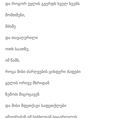
და რო
გორ უვ
ლის გვერდს სველ ხე
ებს:
მომ
თ
მე
ნი,
მძი
მე
და თა
ვა
ღე
რი
ლი
ოთხ სა
ათ
ზე,
იმ წამს,
რო
ცა მი
სი ძარ
ღ
ვე
ბის ცის
ფე
რი ძა
ფე
ბი
ყე
ლის ორ
ი
ვე მხრი
დან
ზე
მოთ მი
ცო
ცა
ვენ
და მი
სი მფეთ
ქა
ვი სა
ფეთ
ქ
ლე
ბი
იმ
ე
ო
რე
ბენ იმ სის
ხ
ლი
ან სი
ცა
რი
ე
ლეს.