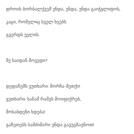
დრო
ის ბორ
ბალ
ქ
ვეშ უნ
და, უნ
და, უნ
და გა
იჭყ
ლი
ტოს,
კა
ცი, რო
მე
ლიც სველ ხე
ებს
გვერდს უვ
ლის.
მე სა
ი
დან მო
ვე
დი?
დე
და
ჩემს ვუთხა
რი: მორ
ჩა-მეთ
ქი!
ვუთხა
რი: სა
ნამ რა
მეს მო
ი
ფიქ
რებ,
მო
სახ
დე
ნი ხდე
ბა!
გა
ზე
თებს სამ
ძი
მა
რი უნ
და გა
ვუგ
ზავ
ნოთ!