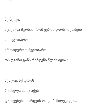
მე მცი
ვა,
მცი
ვა და მგო
ნია, რომ ვე
რას
დ
როს ჩავ
თ
ბე
ბი.
ო, მე
გო
ბა
რო,
ერ
თა
დერ
თო მე
გო
ბა
რო,
“ის ღვი
ნო გა
ნა რამ
დე
ნი წლის იყო?!”
შე
ხე
დე, აქ დროს
რამ
ხე
ლა წო
ნა აქვს
და თევ
ზე
ბი ხორ
ცებს რო
გორ მი
ღე
ჭა
ვენ…