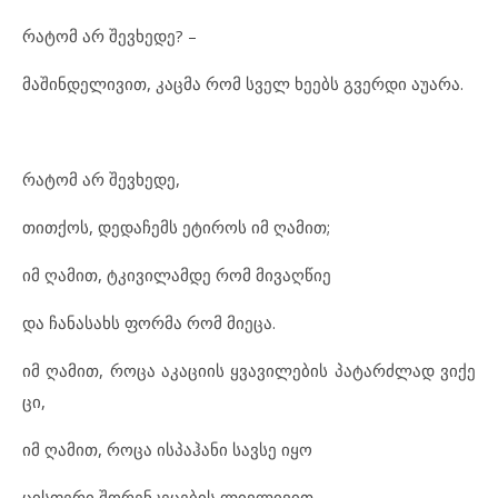
რა
ტომ არ შევ
ხე
დე? –
მა
შინ
დე
ლი
ვით, კაც
მა რომ სველ ხე
ებს გვერ
დი აუარა.
რა
ტომ არ შევ
ხე
დე,
თით
ქოს, დე
და
ჩემს ეტ
ი
როს იმ ღა
მით;
იმ ღა
მით, ტკი
ვი
ლამ
დე რომ მი
ვაღ
წიე
და ჩა
ნა
სახს ფორ
მა რომ მი
ე
ცა.
იმ ღა
მით, რო
ცა აკ
ა
ცი
ის ყვა
ვი
ლე
ბის პა
ტარ
ძ
ლად ვი
ქე
ცი,
იმ ღა
მით, რო
ცა ის
პა
ჰა
ნი სავ
სე იყო
ცის
ფე
რი შო
რენ
კე
ცე
ბის ლივ
ლი
ვით.