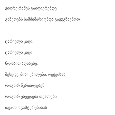
ვიდ
რე რა
მეს გა
ი
ფიქ
რებ
დე!
გა
ზე
თებს სამ
ძი
მა
რი უნ
და გა
ვუგ
ზავ
ნოთ!
ცა
რი
ე
ლი კა
ცი,
ცა
რი
ე
ლი კა
ცი –
ნდო
ბით აღ
სავ
სე.
შე
ხე
დე: მი
სი კბი
ლე
ბი, ღეჭ
ვი
სას,
რო
გორ წკრი
ა
ლე
ბენ,
რო
გორ უხ
ევ
დე
ბა თვა
ლე
ბი –
თვა
ლის
გაშ
ტე
რე
ბი
სას –