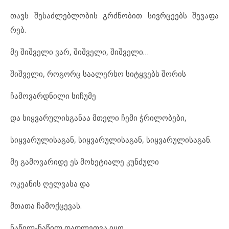
თავს შე
საძ
ლებ
ლო
ბის გრძნო
ბით სივ
რ
ცე
ებს შე
ვა
ფა
რებ.
მე შიშ
ვე
ლი ვარ, შიშ
ვე
ლი, შიშ
ვე
ლი…
შიშ
ვე
ლი, რო
გორც სა
ა
ლერ
სო სიტყ
ვებს შო
რის
ჩა
მო
ვარ
დ
ნი
ლი სი
ჩუ
მე
და სიყ
ვა
რუ
ლის
გა
ნაა მთე
ლი ჩე
მი ჭრი
ლო
ბე
ბი,
სიყ
ვა
რუ
ლი
სა
გან, სიყ
ვა
რუ
ლი
სა
გან, სიყ
ვა
რუ
ლი
სა
გან.
მე გა
მო
ვა
რი
დე ეს მო
ხე
ტი
ა
ლე კუნ
ძუ
ლი
ოკ
ე
ა
ნის ღელ
ვა
სა და
მთა
თა ჩა
მოქ
ცე
ვას.
ნა
წილ-ნა
წილ დაფ
ლეთ
ვა იყო